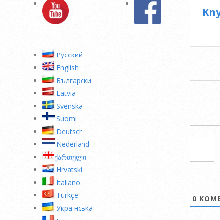
Kny
Pусский
English
Български
2014-
Latvia
08-
Svenska
25
Suomi
Deutsch
Nederland
ქართული
Hrvatski
Italiano
Türkçe
0
KOME
Українська