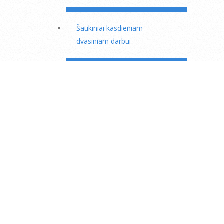
Šaukiniai kasdieniam
dvasiniam darbui
Kas mėnesinė 23 dienos
dispensacija
Motinos Marijos puslapis