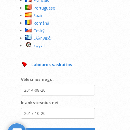
Français
Portuguese
Spain
Română
Ceský
Ελληνικά
العربية
Labdaros sąskaitos
Vėlesnius negu:
Ir ankstesnius nei: