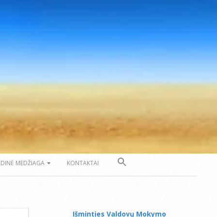
ZDINĖ MEDŽIAGA
KONTAKTAI
Išminties Valdovų Mokymo