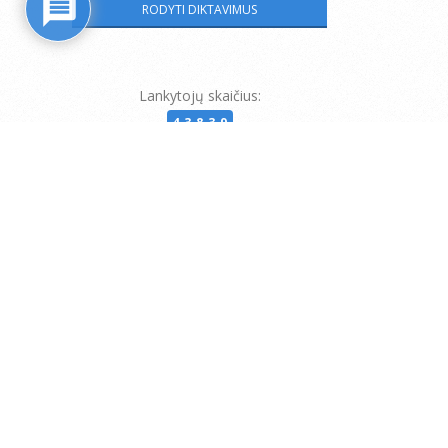
Lankytojų skaičius:
43839