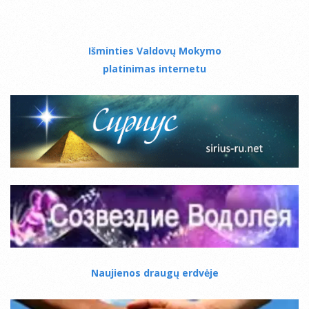
Išminties Valdovų Mokymo
platinimas internetu
Naujienos draugų erdvėje