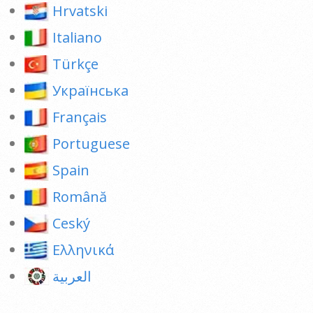
Hrvatski
Italiano
Türkçe
Українська
Français
Portuguese
Spain
Română
Ceský
Ελληνικά
العربية