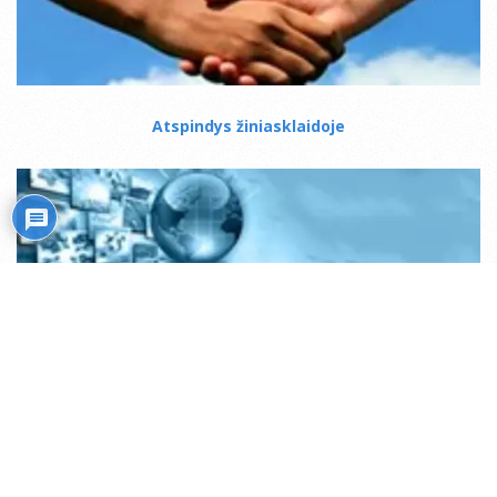
Atspindys žiniasklaidoje
Mistiko kelias
Transliacijos internetu (ru)