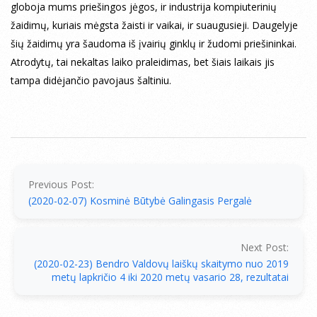
globoja mums priešingos jėgos, ir industrija kompiuterinių
žaidimų, kuriais mėgsta žaisti ir vaikai, ir suaugusieji. Daugelyje
šių žaidimų yra šaudoma iš įvairių ginklų ir žudomi priešininkai.
Atrodytų, tai nekaltas laiko praleidimas, bet šiais laikais jis
tampa didėjančio pavojaus šaltiniu.
2020-
02-
10
Previous Post:
(2020-02-07) Kosminė Būtybė Galingasis Pergalė
Next Post:
(2020-02-23) Bendro Valdovų laiškų skaitymo nuo 2019
metų lapkričio 4 iki 2020 metų vasario 28, rezultatai