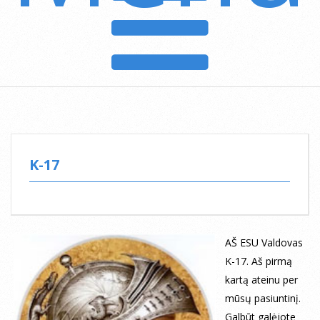
K-17
AŠ ESU Valdovas
K-17. Aš pirmą
kartą ateinu per
mūsų pasiuntinį.
Galbūt galėjote