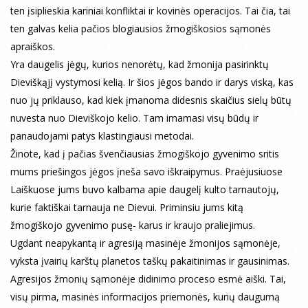
ten įsiplieskia kariniai konfliktai ir kovinės operacijos. Tai čia, tai
ten galvas kelia pačios blogiausios žmogiškosios sąmonės
apraiškos.
Yra daugelis jėgų, kurios nenorėtų, kad žmonija pasirinktų
Dieviškąjį vystymosi kelią. Ir šios jėgos bando ir darys viską, kas
nuo jų priklauso, kad kiek įmanoma didesnis skaičius sielų būtų
nuvesta nuo Dieviškojo kelio. Tam imamasi visų būdų ir
panaudojami patys klastingiausi metodai.
Žinote, kad į pačias švenčiausias žmogiškojo gyvenimo sritis
mums priešingos jėgos įneša savo iškraipymus. Praėjusiuose
Laiškuose jums buvo kalbama apie daugelį kulto tarnautojų,
kurie faktiškai tarnauja ne Dievui. Priminsiu jums kitą
žmogiškojo gyvenimo pusę- karus ir kraujo praliejimus.
Ugdant neapykantą ir agresiją masinėje žmonijos sąmonėje,
vyksta įvairių karštų planetos taškų pakaitinimas ir gausinimas.
Agresijos žmonių sąmonėje didinimo proceso esmė aiški. Tai,
visų pirma, masinės informacijos priemonės, kurių daugumą