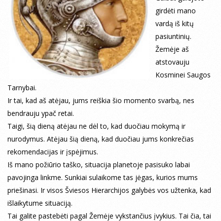
girdėti mano
vardą iš kitų
pasiuntinių.
Žemėje aš
atstovauju
Kosminei Saugos
Tarnybai.
Ir tai, kad aš atėjau, jums reiškia šio momento svarbą, nes
bendrauju ypač retai.
Taigi, šią dieną atėjau ne dėl to, kad duočiau mokymą ir
nurodymus. Atėjau šią dieną, kad duočiau jums konkrečias
rekomendacijas ir įspėjimus.
Iš mano požiūrio taško, situacija planetoje pasisuko labai
pavojinga linkme. Sunkiai sulaikome tas jėgas, kurios mums
priešinasi. Ir visos Šviesos Hierarchijos galybės vos užtenka, kad
išlaikytume situaciją.
Tai galite pastebėti pagal Žemėje vykstančius įvykius. Tai čia, tai