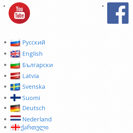
Pусский
English
Български
Latvia
Svenska
Suomi
Deutsch
Nederland
ქართული