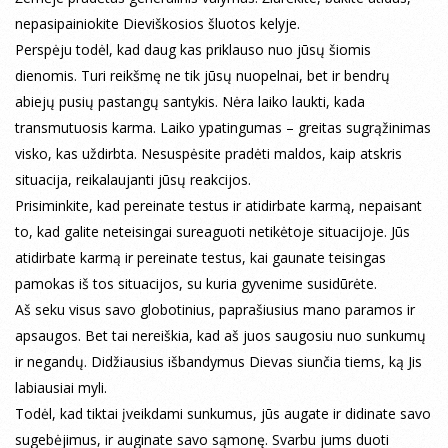
nepasipainiokite Dieviškosios šluotos kelyje.
Perspėju todėl, kad daug kas priklauso nuo jūsų šiomis
dienomis. Turi reikšmę ne tik jūsų nuopelnai, bet ir bendrų
abiejų pusių pastangų santykis. Nėra laiko laukti, kada
transmutuosis karma. Laiko ypatingumas – greitas sugrąžinimas
visko, kas uždirbta. Nesuspėsite pradėti maldos, kaip atskris
situacija, reikalaujanti jūsų reakcijos.
Prisiminkite, kad pereinate testus ir atidirbate karmą, nepaisant
to, kad galite neteisingai sureaguoti netikėtoje situacijoje. Jūs
atidirbate karmą ir pereinate testus, kai gaunate teisingas
pamokas iš tos situacijos, su kuria gyvenime susidūrėte.
Aš seku visus savo globotinius, paprašiusius mano paramos ir
apsaugos. Bet tai nereiškia, kad aš juos saugosiu nuo sunkumų
ir negandų. Didžiausius išbandymus Dievas siunčia tiems, ką Jis
labiausiai myli.
Todėl, kad tiktai įveikdami sunkumus, jūs augate ir didinate savo
sugebėjimus, ir auginate savo sąmonę. Svarbu jums duoti