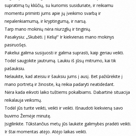
supratimą tų kliūčių, su kuriomis susiduriate, ir reikiamu
momentu priminti jums apie jų įveikimo svarbą ir
nepalenkiamumą, ir kryptingumą, ir narsą.
Tarp mano mokinių nėra niurzglių ir tinginių.
Pasakysiu: „Skubėti. Į Kelią!” Ir kiekvienas mano mokinys
pasiruošęs.
Pakeliui galima susijuosti ir galima suprasti, kaip geriau veikti.
Todėl saugokite jautrumą. Laukiu iš jūsų mitrumo, kai tik
pašauksiu.
Nelaukite, kad ateisiu ir šauksiu jums į ausį. Bet pažiūrėkite į
mano portretą ir žinosite, ką reikia padaryti neatidedant.
Nėra kada eikvoti laiko tuštiems pokalbiams. Dabartinė situacija
reikalauja veiksmų.
Todėl jūs turite veikti, veikti ir veikti. Išnaudoti kiekvieną savo
buvimo Žemėje minutę.
Įsigilinkite. Tūkstančius metų jūs laukėte galimybės pradėti veikti.
Ir štai momentas atėjo. Atėjo laikas veikti.