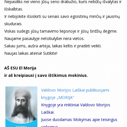
Nepasiliks nei vieno jūsų seno drabužio, kuris nebūtų išvalytas ir
išskalbtas.
Ir nebijokite išsiskirti su senais savo egoistinių minčių ir jausmų
skudurais.
Viskas sudegs jūsų tarnavimo liepsnoje ir jūsų širdžių degime.
Naujame pasaulyje netobulybei nėra vietos.
Sakau jums, aušra artėja, laikas keltis ir pradėti veikti.
Naujas laikas ateina! Sutikite!
AŠ ESU El Morija
ir aš kreipiausi į savo ištikimus mokinius.
Valdovo Morijos Laiškai publikuojami
knygoje „MORIJA”
Knygoje yra rinktiniai Valdovo Morijos
Laiškai.
Juose duodamas Mokymas apie teisingus
veiksmus