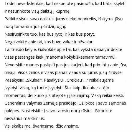
Todėl neverkšlenkite, kad nespėjote pasiruošti, kad batai skylėti
ir nesurinkote visų daiktų į kuprinę.
Palikite visus savo daiktus. Jums nieko neprireiks, išskyrus jūsų
norą tarnauti ir jūsų širdžių ugnį.
Nesirūpinkite tuo, kas bus rytoj ir kas bus poryt.
Negalvokite apie tai, kas buvo vakar ir užvakar.
Tai trukdo kelyje. Galvokite apie tai, kas vyksta dabar, ir dėkite
visas pastangas kiek įmanoma kokybiškesniam tarnavimui.
Neverskite manęs pasiųsti pas jus kurjerį, kad primintų apie jūsų
misiją. Visos žinios ir visas planas visada su jumis jūsų širdyse.
Pasakysiu: „Skubiai”. Pasakysiu: „Greičiau”. Ir reikalaujama
įvykdyti viską, ką turite įvykdyti. Štai kaip tik dabar atėjo
momentas, dėl kurio jūs atėjote į įsikūnijimą. Viską reikia keisti.
Generalinis valymas Žemėje prasidėjo. Užlipkite į savo sąmonės
palėpes. Nusileiskite į savo tamsių norų rūsius. Ištraukite
nešvarius marškinius.
Visi skalbsime, švarinsime, džiovinsime.