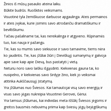
Žinios iš mūsų pasaulio ateina laiku.
Būkite budrūs. Ruoškitės veiksmams.
Visuotinė tyla žemiškuose darbuose apgaulinga. Ateis permainos
ir ateis įvykiai, kurie įsimins savo atrodančiu dramatiškumu ir
beviltiškumu.
Tačiau pašaliname tai, kas nereikalinga ir atgyveno. Rūpinamės
tuo, kas nauja ir pažangu.
Tie, kas su mumis savo siekiuose ir savo tarnavime, tiems nėra
ko jaudintis. Tie, kas įžūliai žiūri į Dieviškąjį sumanymą ir galvoja
apie save kaip apie Dievą, bus pastatyti į vietą.
Neturiu noro savo laišku išgąsdinti. Kiekvienas gauna tai, ko
nusipelno, ir kiekvienas savo širdyje žino, kiek jo veiksmai
atitinka Aukščiausiąjį Įstatymą.
Yra įžūlumas nuo Šviesos. Kai tarnautojai visą savo energiją ir
visas savo jėgas nukreipia Visuotinei Gerovei, Gėriui.
Yra tamsus įžūlumas, kai individas meta iššūkį Šviesos jėgoms ir
greitos bausmės nebuvimą priima kaip šviesių jėgų bejėgiškumą