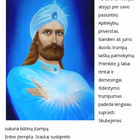
atėjęs per savo
pasiuntinį.
Aplinkybių
priverstas,
šiandien aš jums
duodu trumpą
laišką-pamokymą.
Priimkite jį labai
rimtai ir
dėmesingai.
Išdėstymo
trumpumas
padeda lengviau
suprasti.
Skubėjimas
sukuria būtiną įtampą.
Erdvė įtempta. Srautai sustiprinti.