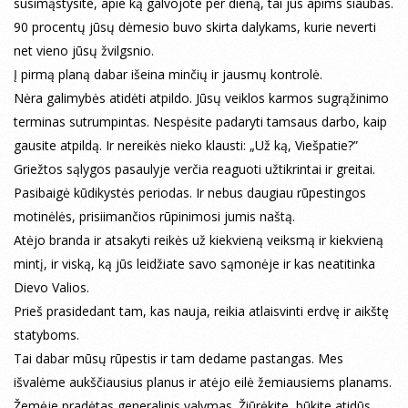
susimąstysite, apie ką galvojote per dieną, tai jus apims siaubas.
90 procentų jūsų dėmesio buvo skirta dalykams, kurie neverti
net vieno jūsų žvilgsnio.
Į pirmą planą dabar išeina minčių ir jausmų kontrolė.
Nėra galimybės atidėti atpildo. Jūsų veiklos karmos sugrąžinimo
terminas sutrumpintas. Nespėsite padaryti tamsaus darbo, kaip
gausite atpildą. Ir nereikės nieko klausti: „Už ką, Viešpatie?”
Griežtos sąlygos pasaulyje verčia reaguoti užtikrintai ir greitai.
Pasibaigė kūdikystės periodas. Ir nebus daugiau rūpestingos
motinėlės, prisiimančios rūpinimosi jumis naštą.
Atėjo branda ir atsakyti reikės už kiekvieną veiksmą ir kiekvieną
mintį, ir viską, ką jūs leidžiate savo sąmonėje ir kas neatitinka
Dievo Valios.
Prieš prasidedant tam, kas nauja, reikia atlaisvinti erdvę ir aikštę
statyboms.
Tai dabar mūsų rūpestis ir tam dedame pastangas. Mes
išvalėme aukščiausius planus ir atėjo eilė žemiausiems planams.
Žemėje pradėtas generalinis valymas. Žiūrėkite, būkite atidūs,