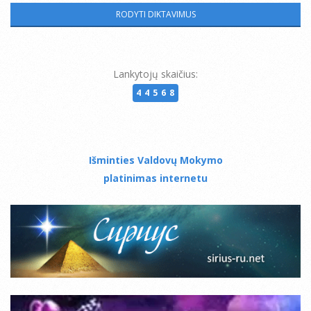
Lankytojų skaičius:
44568
Išminties Valdovų Mokymo
platinimas internetu