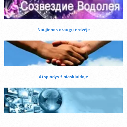
Naujienos draugų erdvėje
Atspindys žiniasklaidoje