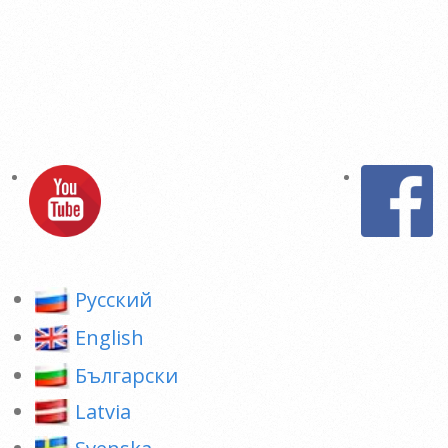
Pусский
English
Български
Latvia