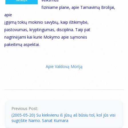
fiziniame plane, apie Tarnavimą Brolijai,
apie
įgijimą tokių mokinio savybių, kaip ištikimybė,
pastovumas, kryptingumas, disciplina. Taip pat
nagrinėjami kai kurie Mokymo apie sąmonės
pakeitimą aspektai.
Apie Valdovą Moriją
2005-
05-
21
Previous Post:
(2005-05-20) Su kiekvienu iš jūsų aš būsiu tol, kol jūs visi
sugrįšite Namo. Sanat Kumara