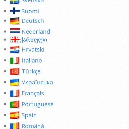
Svenska
Suomi
Deutsch
Nederland
ქართული
Hrvatski
Italiano
Türkçe
Українська
Français
Portuguese
Spain
Română