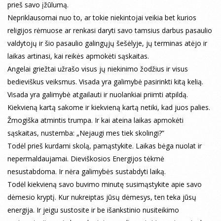
prieš savo įžūlumą.
Nepriklausomai nuo to, ar tokie niekintojai veikia bet kurios
religijos rėmuose ar renkasi daryti savo tamsius darbus pasaulio
valdytojų ir šio pasaulio galingųjų šešėlyje, jų terminas atėjo ir
laikas artinasi, kai reikės apmokėti sąskaitas.
Angelai griežtai užrašo visus jų niekinimo žodžius ir visus
bedieviškus veiksmus. Visada yra galimybė pasirinkti kitą kelią.
Visada yra galimybė atgailauti ir nuolankiai priimti atpildą.
Kiekvieną kartą sakome ir kiekvieną kartą netiki, kad juos palies.
Žmogiška atmintis trumpa. Ir kai ateina laikas apmokėti
sąskaitas, nustemba: „Nejaugi mes tiek skolingi?”
Todėl prieš kurdami skolą, pamąstykite. Laikas bėga nuolat ir
nepermaldaujamai. Dieviškosios Energijos tėkmė
nesustabdoma. Ir nėra galimybės sustabdyti laiką.
Todėl kiekvieną savo buvimo minutę susimąstykite apie savo
dėmesio kryptį. Kur nukreiptas jūsų dėmesys, ten teka jūsų
energija. Ir jeigu sustosite ir be išankstinio nusiteikimo