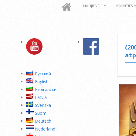
Secondary
NAUJIENOS
IŠMINTIES 
Navigation
Menu
(20
atp
Pусский
English
Български
Latvia
Svenska
Suomi
Deutsch
Nederland