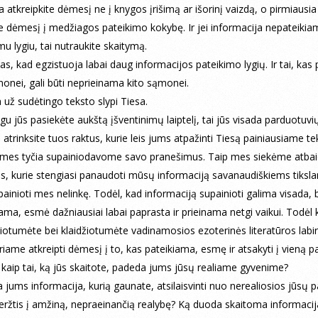
a atkreipkite dėmesį ne į knygos įrišimą ar išorinį vaizdą, o pirmiausia
te dėmesį į medžiagos pateikimo kokybę. Ir jei informacija nepateiki
u lygiu, tai nutraukite skaitymą.
tas, kad egzistuoja labai daug informacijos pateikimo lygių. Ir tai, kas
onei, gali būti neprieinama kito sąmonei.
 už sudėtingo teksto slypi Tiesa.
igu jūs pasiekėte aukštą įšventinimų laiptelį, tai jūs visada parduotuvi
 atrinksite tuos raktus, kurie leis jums atpažinti Tiesą painiausiame te
 mes tyčia supainiodavome savo pranešimus. Taip mes siekėme atbai
, kurie stengiasi panaudoti mūsų informaciją savanaudiškiems tiksl
ainioti mes nelinkę. Todėl, kad informaciją supainioti galima visada, b
ma, esmė dažniausiai labai paprasta ir prieinama netgi vaikui. Todėl k
čiotumėte bei klaidžiotumėte vadinamosios ezoterinės literatūros labi
iame atkreipti dėmesį į to, kas pateikiama, esmę ir atsakyti į vieną p
 kaip tai, ką jūs skaitote, padeda jums jūsų realiame gyvenime?
 jums informacija, kurią gaunate, atsilaisvinti nuo nerealiosios jūsų p
 veržtis į amžiną, nepraeinančią realybę? Ką duoda skaitoma informacij