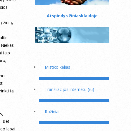
sios
Atspindys žiniasklaidoje
 žinių,
alite
. Niekas
i taip
aro,
Mistiko kelias
amo
sti
Transliacijos internetu (ru)
inkti tą
Rožiniai
s,
. Bet
ado labai