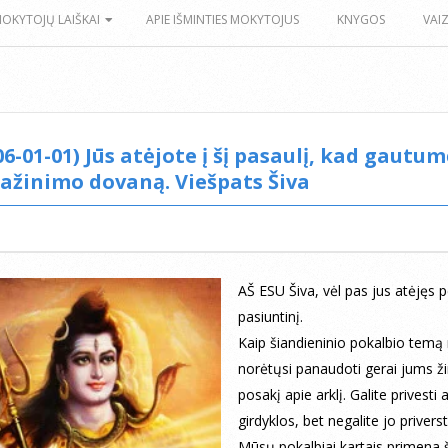
MOKYTOJŲ LAIŠKAI
APIE IŠMINTIES MOKYTOJUS
KNYGOS
VAI
06-01-01) Jūs atėjote į šį pasaulį, kad gautu
ažinimo dovaną. Viešpats Šiva
AŠ ESU Šiva, vėl pas jus atėjęs 
pasiuntinį.
Kaip šiandieninio pokalbio tem
norėtųsi panaudoti gerai jums 
posakį apie arklį. Galite privesti a
girdyklos, bet negalite jo priversti
Mūsų pokalbiai kartais primena š