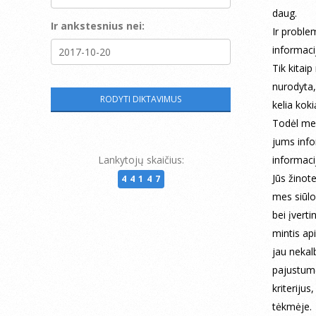
daug.
Ir ankstesnius nei:
Ir proble
informaci
Tik kitaip
nurodyta,
kelia kok
Todėl mes
jums infor
Lankytojų skaičius:
informaci
Jūs žinote
44147
mes siūlom
bei įverti
mintis api
jau nekal
pajustumė
kriteriju
tėkmėje.