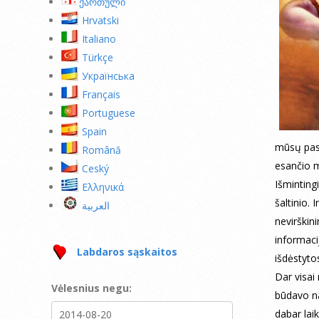
ქართული
Hrvatski
Italiano
Türkçe
Українська
Français
Portuguese
Spain
mūsų pasi
Română
esančio 
Ceský
Išminting
Ελληνικά
šaltinio. 
العربية
nevirškin
informacij
Labdaros sąskaitos
išdėstyto
Dar visai
Vėlesnius negu:
būdavo na
dabar laik