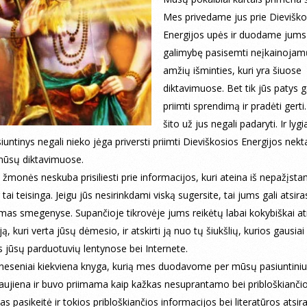
Mes privedame jus prie Dieviško
Energijos upės ir duodame jums
galimybę pasisemti neįkainojamų
amžių išminties, kuri yra šiuose
diktavimuose. Bet tik jūs patys g
priimti sprendimą ir pradėti gerti
šito už jus negali padaryti. Ir lygia
untinys negali nieko jėga priversti priimti Dieviškosios Energijos nekt
mūsų diktavimuose.
i žmonės neskuba prisiliesti prie informacijos, kuri ateina iš nepažįst
Ir tai teisinga. Jeigu jūs nesirinkdami viską sugersite, tai jums gali atsira
imas smegenyse. Supančioje tikrovėje jums reikėtų labai kokybiškai atr
ą, kuri verta jūsų dėmesio, ir atskirti ją nuo tų šiukšlių, kurios gausiai
s jūsų parduotuvių lentynose bei Internete.
 neseniai kiekviena knyga, kurią mes duodavome per mūsų pasiuntiniu
ujiena ir buvo priimama kaip kažkas nesuprantamo bei pribloškiančio
as pasikeitė ir tokios pribloškiančios informacijos bei literatūros atsir