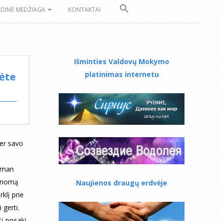
ZDINĖ MEDŽIAGA
KONTAKTAI
Išminties Valdovų Mokymo
platinimas internetu
mėte
per savo
ą man
žinomą
Naujienos draugų erdvėje
rklį prie
 gerti.
į posakį.