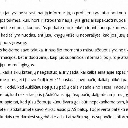
ma jau yra ne surasti naują informaciją, o problema yra atsiriboti nuo
jos tėkmės, kuri, nors ir atrodanti nauja, yra gražiai supakuoti nuodai.
 nei tie nuodai, kuriuos jūs perkate nuo kenkėjų ir ant kurių pakuotės a
 kad tai yra nuodas, ant jūsų knygų viršelių neparašyta, kad jos jūsų
ią nors grėsmę.
 keičiame savo taktiką. Ir nuo šio momento mūsų užduotis yra ne tik
macijos, bet ir duoti žinių, kaip jus supančios informacijos jūroje atski
ją nuo melagingos.
, kad aiškių kriterijų neegzistuoja. Ir visada, kai kalba eina apie atpaž
e jums įeiti į savo širdį ir Aukščiausiajai savo pačių daliai patikėti pas
nti. Todėl, kad Aukščiausioji jūsų pačių dalis visada žino Tiesą. Tačiau
e tai, kad reikia kreiptis į Aukščiausiąją jūsų pačių dalį, ateina jums į 
bu apie tai, kad jūsų žemųjų kūnų švara gali būti nepakankama tam, 
te ir atskirtumėte savo Aukščiausiojo AŠ balsą. Todėl verta pateikti i
s, kuriais remdamiesi sugebėsite atlikti atpažinimą jus supančios infor