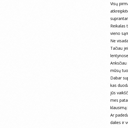
Visų pirm
atkreipki
suprantam
Reikalas 
vieno sąm
Ne visada
Tačiau je
lentynose
Anksčiau
mūsų tuos
Dabar sup
kas duoda
jūs vaikš
mes patar
klausimą:
Ar padeda
dalies ir