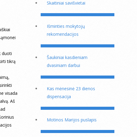
Skaitiniai savišvietai
Išminties mokytojų
iškiai
rekomendacijos
 sąmonei
 duoti
Šaukiniai kasdieniam
rti tikrą
dvasiniam darbui
inimą,
irinkti
Kas mėnesinė 23 dienos
 ne visada
dispensacija
galvą. Aš
kad
šorinius
Motinos Marijos puslapis
macijos