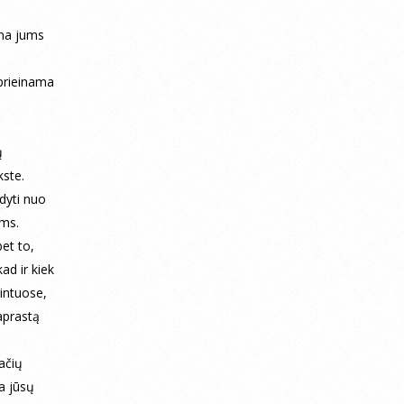
ama jums
 prieinama
ų
kste.
dyti nuo
ams.
et to,
ad ir kiek
rintuose,
aprastą
ačių
a jūsų