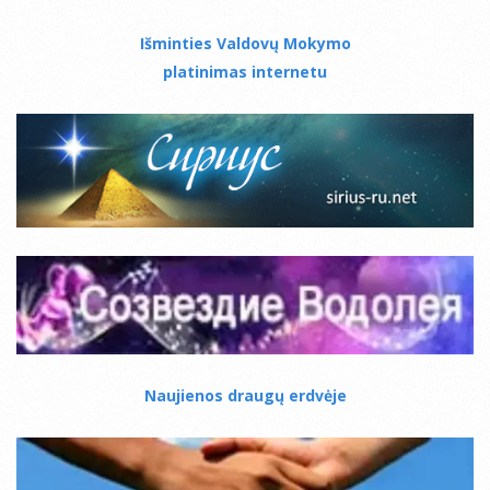
Išminties Valdovų Mokymo
platinimas internetu
Naujienos draugų erdvėje