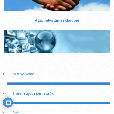
Atspindys žiniasklaidoje
Mistiko kelias
Transliacijos internetu (ru)
Rožiniai