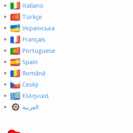
Italiano
Türkçe
Українська
Français
Portuguese
Spain
Română
Ceský
Ελληνικά
العربية