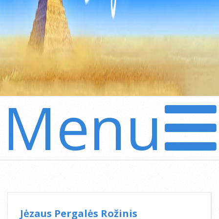
Menu
Secondary
Navigation
Menu
Jėzaus Pergalės Rožinis