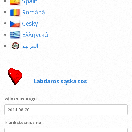
Spain
Română
Ceský
Ελληνικά
العربية
Labdaros sąskaitos
Vėlesnius negu:
Ir ankstesnius nei: