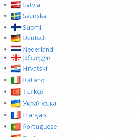
Latvia
Svenska
Suomi
Deutsch
Nederland
ქართული
Hrvatski
Italiano
Türkçe
Українська
Français
Portuguese