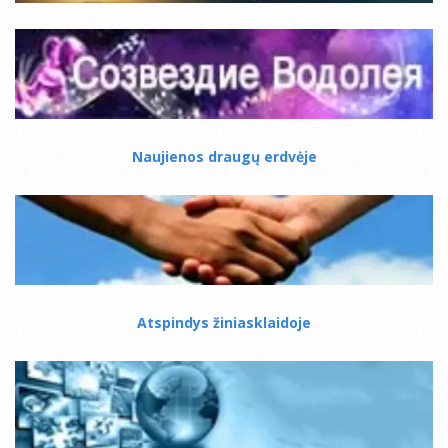
Naujienos draugų erdvėje
Atspindys žiniasklaidoje