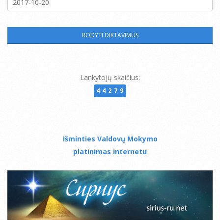
Lankytojų skaičius:
44279
Išminties Valdovų Mokymo
platinimas internetu