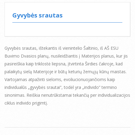
Gyvybės srautas
Gyvybės srautas, ištekantis iš vienintelio Šaltinio, iš AŠ ESU
Buvimo Dvasios planų, nusileidžiantis į Materijos planus, kur jis
pasireiškia kaip triklostė liepsna, įtvirtinta Širdies čakroje, kad
palaikytų sielą Materijoje ir būtų keturių žemųjų kūnų maistas.
Vartojamas atpažinti sieloms, evoliucionuojančioms kaip
individualūs „gyvybės srautai”, todėl yra „individo” termino
sinonimas. Reiškia nenutrūkstamai tekančią per individualizacijos
ciklus individo prigimtį.
2014-