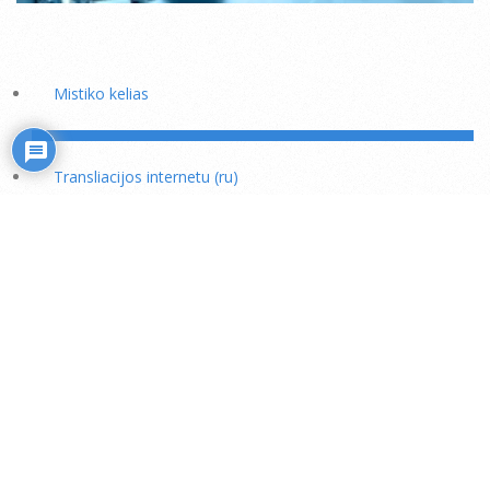
Mistiko kelias
Transliacijos internetu (ru)
Rožiniai
Skaitiniai savišvietai
Išminties mokytojų rekomendacijos