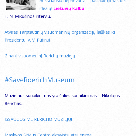
Aukščiausia neprievarta – pasiaukojimas dėl
idealų!
Lietuvių kalba
T. N. Mikušinos interviu.
Atviras Tarptautinių visuomeninių organizacijų laiškas RF
Prezidentui V. V. Putinui
Ginant visuomeninį Rerichų muziejų
#SaveRoerichMuseum
Muziejaus sunaikinimas yra šalies sunaikinimas – Nikolajus
Rerichas.
IŠSAUGOSIME RERICHO MUZIEJŲ!
Maskvos Siriaus Centro aktyvistų atsiliepimai