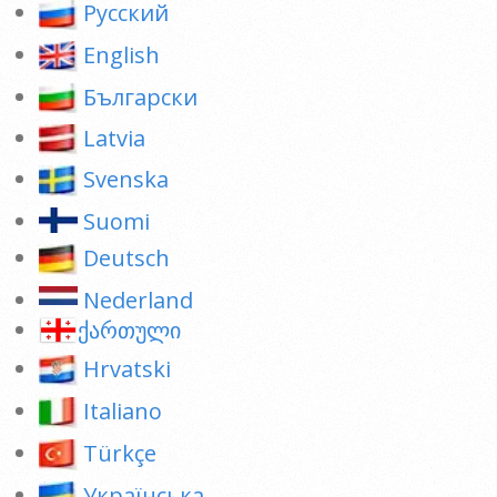
Pусский
English
Български
Latvia
Svenska
Suomi
Deutsch
Nederland
ქართული
Hrvatski
Italiano
Türkçe
Українська