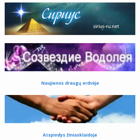
Naujienos draugų erdvėje
Atspindys žiniasklaidoje