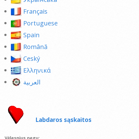
Français
Portuguese
Spain
Română
Ceský
Ελληνικά
العربية
Labdaros sąskaitos
Vėlesnius negu: