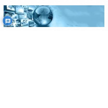
Mistiko kelias
Transliacijos internetu (ru)
Rožiniai
Skaitiniai savišvietai