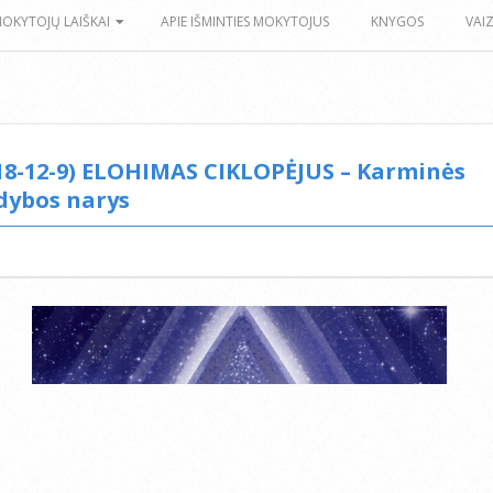
MOKYTOJŲ LAIŠKAI
APIE IŠMINTIES MOKYTOJUS
KNYGOS
VAI
18-12-9) ELOHIMAS CIKLOPĖJUS – Karminės
dybos narys