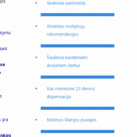
jos
Skaitiniai savišvietai
Išminties mokytojų
Matymu
rekomendacijos
iant
Šaukiniai kasdieniam
ose
dvasiniam darbui
o
Kas mėnesinė 23 dienos
e
dispensacija
s yra
Motinos Marijos puslapis
inkinį