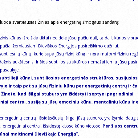
duoda svarbiausias Žinias apie energetinę žmogaus sandarą:
zinis kūnas išreiškia tiktai nedidelę jūsų pačių dalį, tą dalį, kurios vibra
 pačiai žemiausiam Dieviškos Energijos pasireiškimo dažniui.
subtilesnių kūnų, kurie supa jūsų fizinį kūną ir nėra matomi fiziniu reg
 dažnis aukštesnis. Ir šios subtilios struktūros nemažai lemia jūsų pasi
 pasaulyje.
subtilieji kūnai, subtiliosios energetinės struktūros, susijusios
yje ir taip pat su jūsų fiziniu kūnu per energetinių centrų ir č
 Žinote, kad išilgai stuburo yra išdėstyti septyni pagrindiniai
niai centrai, susiję su jūsų emociniu kūnu, mentaliniu kūnu ir 
 energetinių centrų, išsidėsčiusių išilgai jūsų stuburo, yra žymiai daugi
ti energetiniai centrai, išsidėstę kitose kūno vietose.
Per šiuos centr
 kūnai maitinami Dieviškąja Energija”.