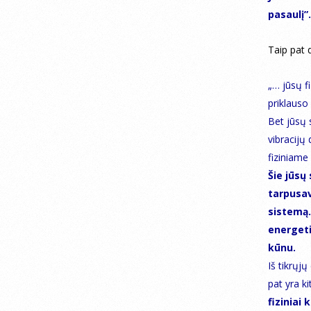
pasaulį”.
Taip pat 
„… jūsų fi
priklauso
Bet jūsų 
vibracijų
fiziniame
Šie jūsų 
tarpusav
sistemą.
energeti
kūnu.
Iš tikrųjų
pat yra ki
fiziniai