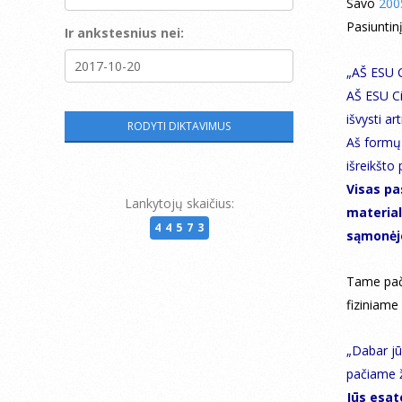
Savo
200
Pasiuntin
Ir ankstesnius nei:
„AŠ ESU C
AŠ ESU C
išvysti ar
Aš formų 
išreikšto
Visas pa
Lankytojų skaičius:
material
44573
sąmonėje
Tame pač
fiziniame
„Dabar jū
pačiame ž
Jūs esat