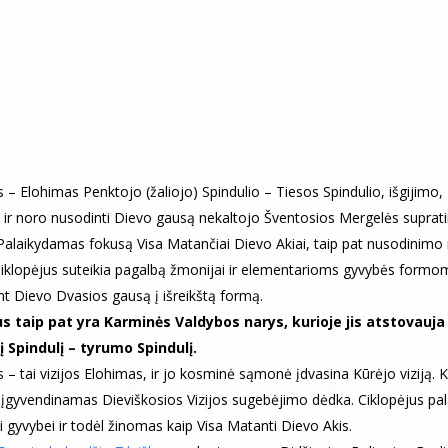
s – Elohimas Penktojo (žaliojo) Spindulio – Tiesos Spindulio, išgijimo,
ir noro nusodinti Dievo gausą nekaltojo Šventosios Mergelės supra
Palaikydamas fokusą Visa Matančiai Dievo Akiai, taip pat nusodinim
iklopėjus suteikia pagalbą žmonijai ir elementarioms gyvybės formo
t Dievo Dvasios gausą į išreikštą formą.
us taip pat yra Karminės Valdybos narys, kurioje jis atstovauja
į Spindulį – tyrumo Spindulį.
s – tai vizijos Elohimas, ir jo kosminė sąmonė įdvasina Kūrėjo viziją. 
įgyvendinamas Dieviškosios Vizijos sugebėjimo dėdka. Ciklopėjus pal
ai gyvybei ir todėl žinomas kaip Visa Matanti Dievo Akis.