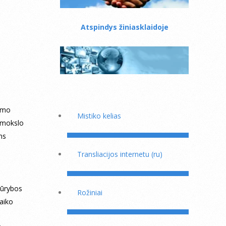
Atspindys žiniasklaidoje
timo
Mistiko kelias
o mokslo
ms
Transliacijos internetu (ru)
Kūrybos
Rožiniai
aiko