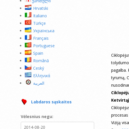
ქართული
Hrvatski
Italiano
Türkçe
Українська
Français
Portuguese
Spain
Ciklopėju
Română
tolydumo 
Ceský
pagalba. 
Ελληνικά
tyrumą, C
العربية
nusodinan
Ciklopėj
Ketvirtąj
Labdaros sąskaitos
Ciklopėju
procesas 
Vėlesnius negu:
Viziją vis