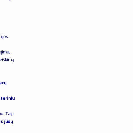
cijos
ėjimu,
reiškimą
akrų
eteriniu
au. Taip
us jūsų