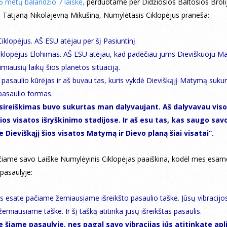
5 metų balandžio 7 laiške,
perduotame per Didžiosios Baltosios Broli
į Tatjaną Nikolajevną Mikušiną, Numylėtasis Ciklopėjus praneša:
iklopėjus. AŠ ESU atėjau per šį Pasiuntinį.
iklopėjus Elohimas. AŠ ESU atėjau, kad padėčiau jums Dieviškuoju 
timiausių laikų šios planetos situaciją.
pasaulio kūrėjas ir aš buvau tas, kuris vykdė Dieviškąjį Matymą sukur
 pasaulio formas.
sireiškimas buvo sukurtas man dalyvaujant. Aš dalyvavau vis
ios visatos išryškinimo stadijose. Ir aš esu tas, kas saugo sav
 Dieviškąjį šios visatos Matymą ir Dievo planą šiai visatai”.
iame savo Laiške Numylėyinis Ciklopėjas paaiškina, kodėl mes esam
 pasaulyje:
s esate pačiame žemiausiame išreikšto pasaulio taške. Jūsų vibracijo
emiausiame taške. Ir šį tašką atitinka jūsų išreikštas pasaulis.
e šiame pasaulyje, nes pagal savo vibracijas jūs atitinkate apl