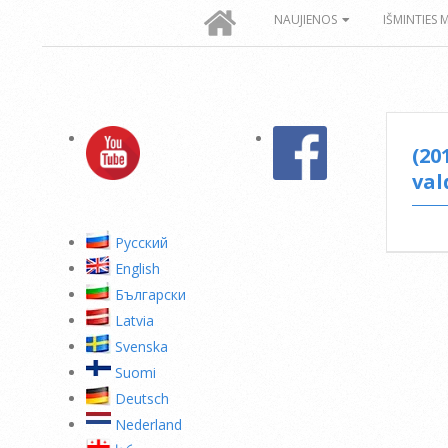
Secondary
NAUJIENOS
IŠMINTIES 
Navigation
Menu
(20
val
Pусский
English
Български
Latvia
Svenska
Suomi
Deutsch
Nederland