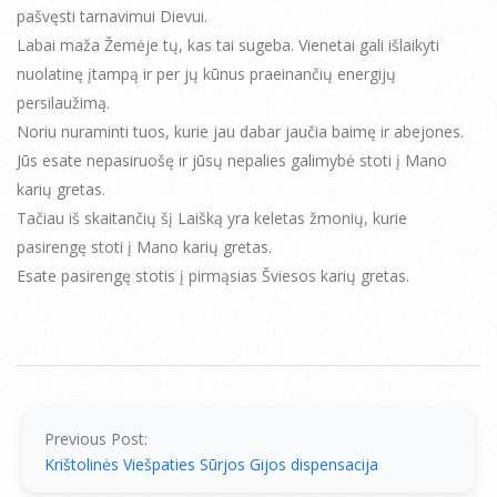
pašvęsti tarnavimui Dievui.
Labai maža Žemėje tų, kas tai sugeba. Vienetai gali išlaikyti
nuolatinę įtampą ir per jų kūnus praeinančių energijų
persilaužimą.
Noriu nuraminti tuos, kurie jau dabar jaučia baimę ir abejones.
Jūs esate nepasiruošę ir jūsų nepalies galimybė stoti į Mano
karių gretas.
Tačiau iš skaitančių šį Laišką yra keletas žmonių, kurie
pasirengę stoti į Mano karių gretas.
Esate pasirengę stotis į pirmąsias Šviesos karių gretas.
2014-
07-
15
Previous Post:
Krištolinės Viešpaties Sūrjos Gijos dispensacija