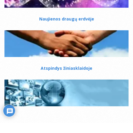
Naujienos draugų erdvėje
Atspindys žiniasklaidoje
Mistiko kelias