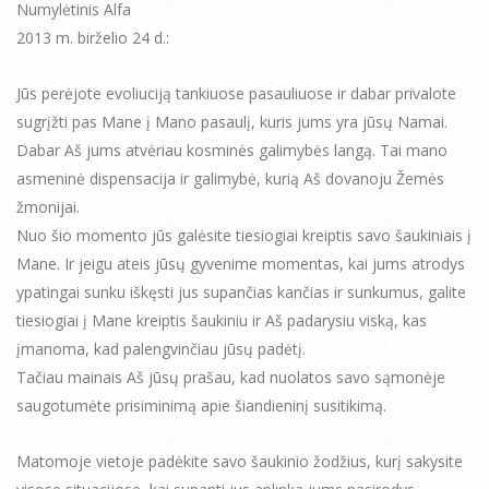
Numylėtinis Alfa
2013 m. birželio 24 d.:
Jūs perėjote evoliuciją tankiuose pasauliuose ir dabar privalote
sugrįžti pas Mane į Mano pasaulį, kuris jums yra jūsų Namai.
Dabar Aš jums atvėriau kosminės galimybės langą. Tai mano
asmeninė dispensacija ir galimybė, kurią Aš dovanoju Žemės
žmonijai.
Nuo šio momento jūs galėsite tiesiogiai kreiptis savo šaukiniais į
Mane. Ir jeigu ateis jūsų gyvenime momentas, kai jums atrodys
ypatingai sunku iškęsti jus supančias kančias ir sunkumus, galite
tiesiogiai į Mane kreiptis šaukiniu ir Aš padarysiu viską, kas
įmanoma, kad palengvinčiau jūsų padėtį.
Tačiau mainais Aš jūsų prašau, kad nuolatos savo sąmonėje
saugotumėte prisiminimą apie šiandieninį susitikimą.
Matomoje vietoje padėkite savo šaukinio žodžius, kurį sakysite