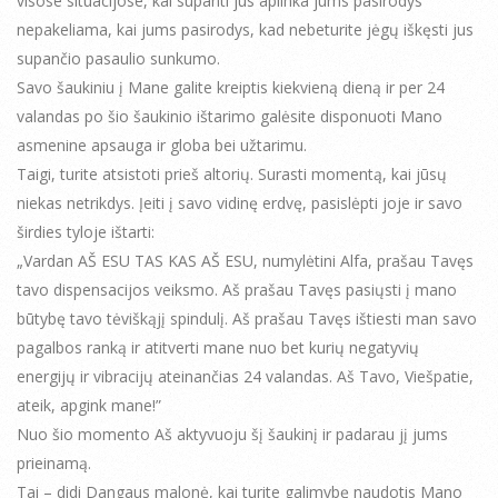
visose situacijose, kai supanti jus aplinka jums pasirodys
nepakeliama, kai jums pasirodys, kad nebeturite jėgų iškęsti jus
supančio pasaulio sunkumo.
Savo šaukiniu į Mane galite kreiptis kiekvieną dieną ir per 24
valandas po šio šaukinio ištarimo galėsite disponuoti Mano
asmenine apsauga ir globa bei užtarimu.
Taigi, turite atsistoti prieš altorių. Surasti momentą, kai jūsų
niekas netrikdys. Įeiti į savo vidinę erdvę, pasislėpti joje ir savo
širdies tyloje ištarti:
„Vardan AŠ ESU TAS KAS AŠ ESU, numylėtini Alfa, prašau Tavęs
tavo dispensacijos veiksmo. Aš prašau Tavęs pasiųsti į mano
būtybę tavo tėviškąjį spindulį. Aš prašau Tavęs ištiesti man savo
pagalbos ranką ir atitverti mane nuo bet kurių negatyvių
energijų ir vibracijų ateinančias 24 valandas. Aš Tavo, Viešpatie,
ateik, apgink mane!”
Nuo šio momento Aš aktyvuoju šį šaukinį ir padarau jį jums
prieinamą.
Tai – didi Dangaus malonė, kai turite galimybę naudotis Mano