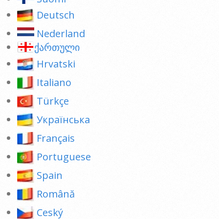
Deutsch
Nederland
ქართული
Hrvatski
Italiano
Türkçe
Українська
Français
Portuguese
Spain
Română
Ceský