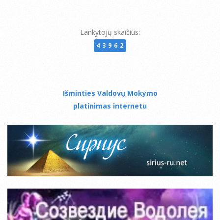
Lankytojų skaičius:
43962
Išminties Valdovų Mokymo
platinimas internetu