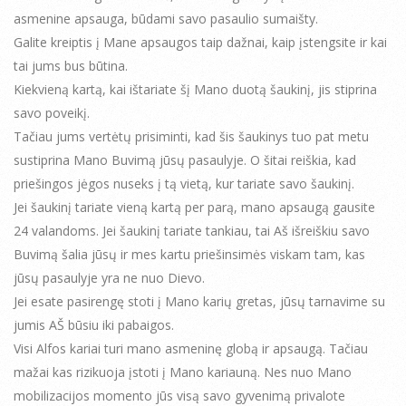
asmenine apsauga, būdami savo pasaulio sumaišty.
Galite kreiptis į Mane apsaugos taip dažnai, kaip įstengsite ir kai
tai jums bus būtina.
Kiekvieną kartą, kai ištariate šį Mano duotą šaukinį, jis stiprina
savo poveikį.
Tačiau jums vertėtų prisiminti, kad šis šaukinys tuo pat metu
sustiprina Mano Buvimą jūsų pasaulyje. O šitai reiškia, kad
priešingos jėgos nuseks į tą vietą, kur tariate savo šaukinį.
Jei šaukinį tariate vieną kartą per parą, mano apsaugą gausite
24 valandoms. Jei šaukinį tariate tankiau, tai Aš išreiškiu savo
Buvimą šalia jūsų ir mes kartu priešinsimės viskam tam, kas
jūsų pasaulyje yra ne nuo Dievo.
Jei esate pasirengę stoti į Mano karių gretas, jūsų tarnavime su
jumis AŠ būsiu iki pabaigos.
Visi Alfos kariai turi mano asmeninę globą ir apsaugą. Tačiau
mažai kas rizikuoja įstoti į Mano kariauną. Nes nuo Mano
mobilizacijos momento jūs visą savo gyvenimą privalote