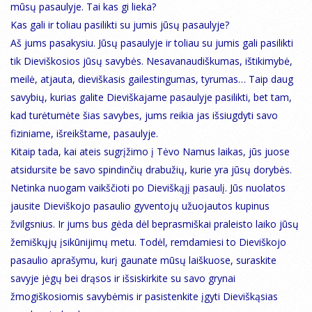
mūsų pasaulyje. Tai kas gi lieka?
Kas gali ir toliau pasilikti su jumis jūsų pasaulyje?
Aš jums pasakysiu. Jūsų pasaulyje ir toliau su jumis gali pasilikti
tik Dieviškosios jūsų savybės. Nesavanaudiškumas, ištikimybė,
meilė, atjauta, dieviškasis gailestingumas, tyrumas… Taip daug
savybių, kurias galite Dieviškajame pasaulyje pasilikti, bet tam,
kad turėtumėte šias savybes, jums reikia jas išsiugdyti savo
fiziniame, išreikštame, pasaulyje.
Kitaip tada, kai ateis sugrįžimo į Tėvo Namus laikas, jūs juose
atsidursite be savo spindinčių drabužių, kurie yra jūsų dorybės.
Netinka nuogam vaikščioti po Dieviškąjį pasaulį. Jūs nuolatos
jausite Dieviškojo pasaulio gyventojų užuojautos kupinus
žvilgsnius. Ir jums bus gėda dėl beprasmiškai praleisto laiko jūsų
žemiškųjų įsikūnijimų metu. Todėl, remdamiesi to Dieviškojo
pasaulio aprašymu, kurį gaunate mūsų laiškuose, suraskite
savyje jėgų bei drąsos ir išsiskirkite su savo grynai
žmogiškosiomis savybėmis ir pasistenkite įgyti Dieviškąsias