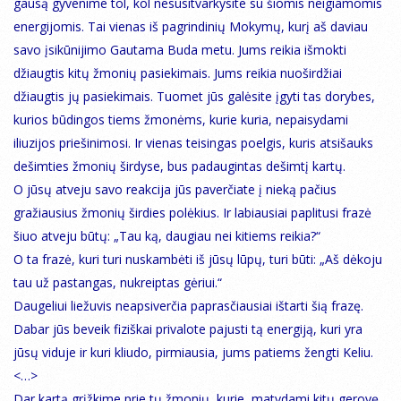
gausą gyvenime tol, kol nesusitvarkysite su šiomis neigiamomis
energijomis. Tai vienas iš pagrindinių Mokymų, kurį aš daviau
savo įsikūnijimo Gautama Buda metu. Jums reikia išmokti
džiaugtis kitų žmonių pasiekimais. Jums reikia nuoširdžiai
džiaugtis jų pasiekimais. Tuomet jūs galėsite įgyti tas dorybes,
kurios būdingos tiems žmonėms, kurie kuria, nepaisydami
iliuzijos priešinimosi. Ir vienas teisingas poelgis, kuris atsišauks
dešimties žmonių širdyse, bus padaugintas dešimtį kartų.
O jūsų atveju savo reakcija jūs paverčiate į nieką pačius
gražiausius žmonių širdies polėkius. Ir labiausiai paplitusi frazė
šiuo atveju būtų: „Tau ką, daugiau nei kitiems reikia?“
O ta frazė, kuri turi nuskambėti iš jūsų lūpų, turi būti: „Aš dėkoju
tau už pastangas, nukreiptas gėriui.“
Daugeliui liežuvis neapsiverčia paprasčiausiai ištarti šią frazę.
Dabar jūs beveik fiziškai privalote pajusti tą energiją, kuri yra
jūsų viduje ir kuri kliudo, pirmiausia, jums patiems žengti Keliu.
<…>
Dar kartą grįžkime prie tų žmonių, kurie, matydami kitų gerovę,