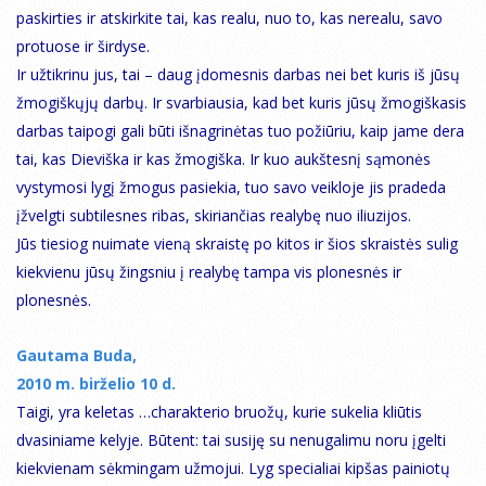
paskirties ir atskirkite tai, kas realu, nuo to, kas nerealu, savo
protuose ir širdyse.
Ir užtikrinu jus, tai – daug įdomesnis darbas nei bet kuris iš jūsų
žmogiškųjų darbų. Ir svarbiausia, kad bet kuris jūsų žmogiškasis
darbas taipogi gali būti išnagrinėtas tuo požiūriu, kaip jame dera
tai, kas Dieviška ir kas žmogiška. Ir kuo aukštesnį sąmonės
vystymosi lygį žmogus pasiekia, tuo savo veikloje jis pradeda
įžvelgti subtilesnes ribas, skiriančias realybę nuo iliuzijos.
Jūs tiesiog nuimate vieną skraistę po kitos ir šios skraistės sulig
kiekvienu jūsų žingsniu į realybę tampa vis plonesnės ir
plonesnės.
Gautama Buda,
2010 m. birželio 10 d.
Taigi, yra keletas …charakterio bruožų, kurie sukelia kliūtis
dvasiniame kelyje. Būtent: tai susiję su nenugalimu noru įgelti
kiekvienam sėkmingam užmojui. Lyg specialiai kipšas painiotų