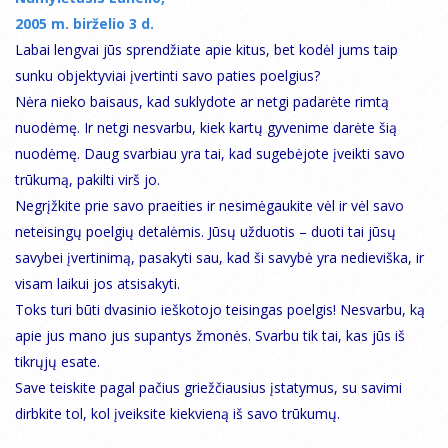
2005 m. birželio 3 d.
Labai lengvai jūs sprendžiate apie kitus, bet kodėl jums taip
sunku objektyviai įvertinti savo paties poelgius?
Nėra nieko baisaus, kad suklydote ar netgi padarėte rimtą
nuodėmę. Ir netgi nesvarbu, kiek kartų gyvenime darėte šią
nuodėmę. Daug svarbiau yra tai, kad sugebėjote įveikti savo
trūkumą, pakilti virš jo.
Negrįžkite prie savo praeities ir nesimėgaukite vėl ir vėl savo
neteisingų poelgių detalėmis. Jūsų užduotis – duoti tai jūsų
savybei įvertinimą, pasakyti sau, kad ši savybė yra nedieviška, ir
visam laikui jos atsisakyti.
Toks turi būti dvasinio ieškotojo teisingas poelgis! Nesvarbu, ką
apie jus mano jus supantys žmonės. Svarbu tik tai, kas jūs iš
tikrųjų esate.
Save teiskite pagal pačius griežčiausius įstatymus, su savimi
dirbkite tol, kol įveiksite kiekvieną iš savo trūkumų.