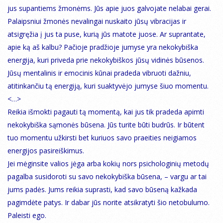
jus supantiems žmonėms. Jūs apie juos galvojate nelabai gerai.
Palaipsniui žmonės nevalingai nuskaito jūsų vibracijas ir
atsigręžia į jus ta puse, kurią jūs matote juose. Ar suprantate,
apie ką aš kalbu? Pačioje pradžioje jumyse yra nekokybiška
energija, kuri priveda prie nekokybiškos jūsų vidinės būsenos.
Jūsų mentalinis ir emocinis kūnai pradeda vibruoti dažniu,
atitinkančiu tą energiją, kuri suaktyvėjo jumyse šiuo momentu.
<…>
Reikia išmokti pagauti tą momentą, kai jus tik pradeda apimti
nekokybiška sąmonės būsena. Jūs turite būti budrūs. Ir būtent
tuo momentu užkirsti bet kuriuos savo praeities neigiamos
energijos pasireiškimus.
Jei mėginsite valios jėga arba kokių nors psichologinių metodų
pagalba susidoroti su savo nekokybiška būsena, – vargu ar tai
jums padės. Jums reikia suprasti, kad savo būseną kažkada
pagimdėte patys. Ir dabar jūs norite atsikratyti šio netobulumo.
Paleisti ego.