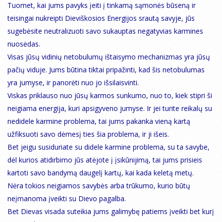
Tuomet, kai jums pavyks įeiti į tinkamą sąmonės būseną ir
teisingai nukreipti Dieviškosios Energijos srautą savyje, jūs
sugebėsite neutralizuoti savo sukauptas negatyvias karmines
nuosėdas.
Visas jūsų vidinių netobulumų ištaisymo mechanizmas yra jūsų
pačių viduje. Jums būtina tiktai pripažinti, kad šis netobulumas
yra jumyse, ir panorėti nuo jo išsilaisvinti.
Viskas priklauso nuo jūsų karmos sunkumo, nuo to, kiek stipri ši
neigiama energija, kuri apsigyveno jumyse. Ir jei turite reikalų su
nedidele karmine problema, tai jums pakanka vieną kartą
užfiksuoti savo dėmesį ties šia problema, ir ji išeis.
Bet jeigu susiduriate su didele karmine problema, su ta savybe,
dėl kurios atidirbimo jūs atėjote į įsikūnijimą, tai jums prisieis
kartoti savo bandymą daugelį kartų, kai kada keletą metų.
Nėra tokios neigiamos savybės arba trūkumo, kurio būtų
neįmanoma įveikti su Dievo pagalba.
Bet Dievas visada suteikia jums galimybę patiems įveikti bet kurį