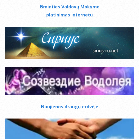
Išminties Valdovų Mokymo
platinimas internetu
Naujienos draugų erdvėje