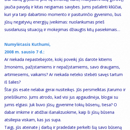
jaučia pavydą ir kitas neigiamas savybes. Jums pašalinti kliūčiai,
kuri yra tarp dabartinio momento ir pasiturinčio gyvenimo, bus
jūsų negatyvių energijų įveikimas: nuolankumas prieš
susidariusią situaciją ir mokėjimas džiaugtis kitų pasiekimais…
Numylėtasis Kuthumi,
2008 m. sausio 7 d.:
Ar niekada nepastebėjote, kokį poveikį jūs darote kitiems
žmonėms, pažįstamiems ir nepažįstamiems, savo draugams,
artimiesiems, vaikams? Ar niekada neteko stebėti savęs tartum
iš šalies?
Štai jūs esate nelabai gerai nusiteikęs. Jūs persmelktas įtarumo ir
priešiškumo. Jums atrodo, kad visi jus apgaudinėja, blogai su
jumis elgiasi. Juk buvo jūsų gyvenime tokių būsenų, tiesa? O
dabar imkime ir atidžiai išanalizuokime, kaip ši jūsų būsena
atsiliepia viskam, kas jus supa.
Taigi, jūs ateinate į darbą ir pradedate perkelti šią savo būseną