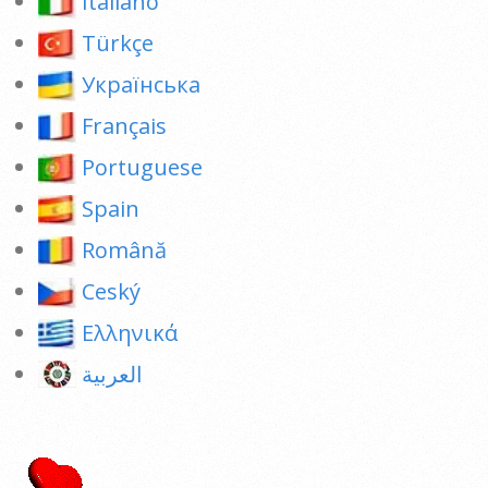
Italiano
Türkçe
Українська
Français
Portuguese
Spain
Română
Ceský
Ελληνικά
العربية