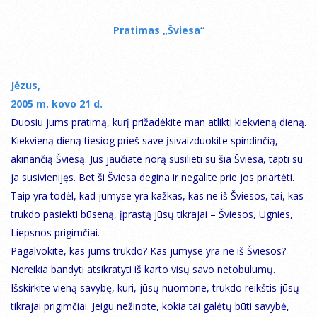
Pratimas „Šviesa“
Jėzus,
2005 m. kovo 21 d.
Duosiu jums pratimą, kurį prižadėkite man atlikti kiekvieną dieną.
Kiekvieną dieną tiesiog prieš save įsivaizduokite spindinčią,
akinančią Šviesą. Jūs jaučiate norą susilieti su šia Šviesa, tapti su
ja susivienijęs. Bet ši Šviesa degina ir negalite prie jos priartėti.
Taip yra todėl, kad jumyse yra kažkas, kas ne iš Šviesos, tai, kas
trukdo pasiekti būseną, įprastą jūsų tikrajai – Šviesos, Ugnies,
Liepsnos prigimčiai.
Pagalvokite, kas jums trukdo? Kas jumyse yra ne iš Šviesos?
Nereikia bandyti atsikratyti iš karto visų savo netobulumų.
Išskirkite vieną savybę, kuri, jūsų nuomone, trukdo reikštis jūsų
tikrajai prigimčiai. Jeigu nežinote, kokia tai galėtų būti savybė,