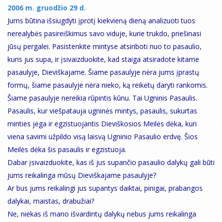
2006 m. gruodžio 29 d.
Jums būtina išsiugdyti įprotį kiekvieną dieną analizuoti tuos
nerealybės pasireiškimus savo viduje, kurie trukdo, priešinasi
jūsų pergalei. Pasistenkite mintyse atsiriboti nuo to pasaulio,
kuris jus supa, ir įsivaizduokite, kad staiga atsiradote kitame
pasaulyje, Dieviškajame. Šiame pasaulyje nėra jums įprastų
formų, šiame pasaulyje nėra nieko, ką reikėtų daryti rankomis.
Šiame pasaulyje nereikia rūpintis kūnu. Tai Ugninis Pasaulis.
Pasaulis, kur viešpatauja ugninės mintys, pasaulis, sukurtas
minties jėga ir egzistuojantis Dieviškosios Meilės dėka, kuri
viena savimi užpildo visą laisvą Ugninio Pasaulio erdvę. Šios
Meilės dėka šis pasaulis ir egzistuoja.
Dabar įsivaizduokite, kas iš jus supančio pasaulio dalykų gali būti
jums reikalinga mūsų Dieviškajame pasaulyje?
Ar bus jums reikalingi jus supantys daiktai, pinigai, prabangos
dalykai, maistas, drabužiai?
Ne, niekas iš mano išvardintų dalykų nebus jums reikalinga