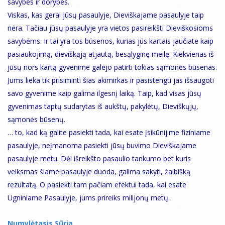
savybes ir dorybes.
Viskas, kas gerai jūsų pasaulyje, Dieviškajame pasaulyje taip
nėra. Tačiau jūsų pasaulyje yra vietos pasireikšti Dieviškosioms
savybėms. Ir tai yra tos būsenos, kurias jūs kartais jaučiate kaip
pasiaukojimą, dieviškąją atjautą, besąlyginę meilę. Kiekvienas iš
jūsų nors kartą gyvenime galėjo patirti tokias sąmonės būsenas.
Jums lieka tik prisiminti šias akimirkas ir pasistengti jas išsaugoti
savo gyvenime kaip galima ilgesnį laiką. Taip, kad visas jūsų
gyvenimas taptų sudarytas iš aukštų, pakylėtų, Dieviškųjų,
sąmonės būsenų.
… to, kad ką galite pasiekti tada, kai esate įsikūnijime fiziniame
pasaulyje, neįmanoma pasiekti jūsų buvimo Dieviškajame
pasaulyje metu. Dėl išreikšto pasaulio tankumo bet kuris
veiksmas šiame pasaulyje duoda, galima sakyti, žaibišką
rezultatą. O pasiekti tam pačiam efektui tada, kai esate
Ugniniame Pasaulyje, jums prireiks milijonų metų.
Numylėtasis Sūrja,