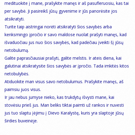
medituokite į mane, prašykite manęs ir aš pasufleruosiu, kas tai
per savybė. Ji pasireikš jūsų gyvenime ir jūs panorėsite jos
atsikratyti.
Turite taip aistringai norėti atsikratyti šios savybės arba
kenksmingo įpročio ir savo maldose nuolat prašyti manęs, kad
išvaduočiau jus nuo šios savybės, kad padėčiau įveikti šį jūsų
netobulumą.
Galite paprasčiausiai prašyti, galite melstis. Ir ateis diena, kai
galutinai atsikratysite šios savybės ar įpročio. Tada imkitės kitos
netobulybės.
Atiduokite man visus savo netobulumus. Prašykite manęs, aš
paimsiu juos visus.
Ir jau nebus jumyse nieko, kas trukdytų išvysti mane, kai
stovėsiu prieš jus. Man beliks tiktai paimti už rankos ir nuvesti
jus tuo slaptu įėjimu į Dievo Karalystę, kuris yra slaptoje jūsų
širdies buveinėje.