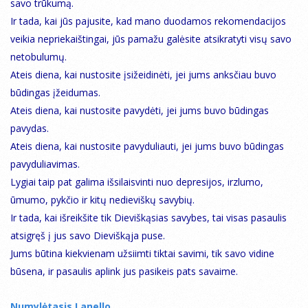
savo trūkumą.
Ir tada, kai jūs pajusite, kad mano duodamos rekomendacijos
veikia nepriekaištingai, jūs pamažu galėsite atsikratyti visų savo
netobulumų.
Ateis diena, kai nustosite įsižeidinėti, jei jums anksčiau buvo
būdingas įžeidumas.
Ateis diena, kai nustosite pavydėti, jei jums buvo būdingas
pavydas.
Ateis diena, kai nustosite pavyduliauti, jei jums buvo būdingas
pavyduliavimas.
Lygiai taip pat galima išsilaisvinti nuo depresijos, irzlumo,
ūmumo, pykčio ir kitų nedieviškų savybių.
Ir tada, kai išreikšite tik Dieviškąsias savybes, tai visas pasaulis
atsigręš į jus savo Dieviškąja puse.
Jums būtina kiekvienam užsiimti tiktai savimi, tik savo vidine
būsena, ir pasaulis aplink jus pasikeis pats savaime.
Numylėtasis Lanello,