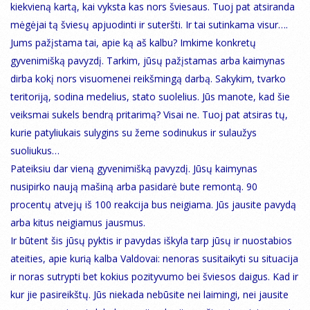
kiekvieną kartą, kai vyksta kas nors šviesaus. Tuoj pat atsiranda
mėgėjai tą šviesų apjuodinti ir suteršti. Ir tai sutinkama visur….
Jums pažįstama tai, apie ką aš kalbu? Imkime konkretų
gyvenimišką pavyzdį. Tarkim, jūsų pažįstamas arba kaimynas
dirba kokį nors visuomenei reikšmingą darbą. Sakykim, tvarko
teritoriją, sodina medelius, stato suolelius. Jūs manote, kad šie
veiksmai sukels bendrą pritarimą? Visai ne. Tuoj pat atsiras tų,
kurie patyliukais sulygins su žeme sodinukus ir sulaužys
suoliukus…
Pateiksiu dar vieną gyvenimišką pavyzdį. Jūsų kaimynas
nusipirko naują mašiną arba pasidarė bute remontą. 90
procentų atvejų iš 100 reakcija bus neigiama. Jūs jausite pavydą
arba kitus neigiamus jausmus.
Ir būtent šis jūsų pyktis ir pavydas iškyla tarp jūsų ir nuostabios
ateities, apie kurią kalba Valdovai: nenoras susitaikyti su situacija
ir noras sutrypti bet kokius pozityvumo bei šviesos daigus. Kad ir
kur jie pasireikštų. Jūs niekada nebūsite nei laimingi, nei jausite