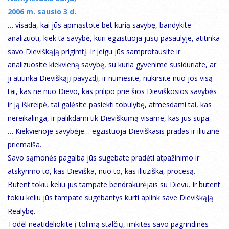
2006 m. sausio 3 d.
… visada, kai jūs apmąstote bet kurią savybę, bandykite
analizuoti, kiek ta savybė, kuri egzistuoja jūsų pasaulyje, atitinka
savo Dieviškąją prigimtį. Ir jeigu jūs samprotausite ir
analizuosite kiekvieną savybę, su kuria gyvenime susiduriate, ar
ji atitinka Dieviškąjį pavyzdį, ir numesite, nukirsite nuo jos visą
tai, kas ne nuo Dievo, kas prilipo prie šios Dieviškosios savybės
ir ją iškreipė, tai galėsite pasiekti tobulybę, atmesdami tai, kas
nereikalinga, ir palikdami tik Dieviškumą visame, kas jus supa.
… Kiekvienoje savybėje… egzistuoja Dieviškasis pradas ir iliuzinė
priemaiša.
Savo sąmonės pagalba jūs sugebate pradėti atpažinimo ir
atskyrimo to, kas Dieviška, nuo to, kas iliuziška, procesą.
Būtent tokiu keliu jūs tampate bendrakūrėjais su Dievu. Ir būtent
tokiu keliu jūs tampate sugebantys kurti aplink save Dieviškąją
Realybę.
Todėl neatidėliokite į tolimą stalčių, imkitės savo pagrindinės