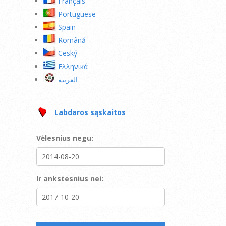
Français
Portuguese
Spain
Română
Ceský
Ελληνικά
العربية
Labdaros sąskaitos
Vėlesnius negu:
Ir ankstesnius nei: