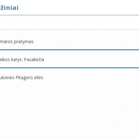
žiniai
umaros prašymas
aikos karys. Pasakėčia
uksinės Pitagoro eilės