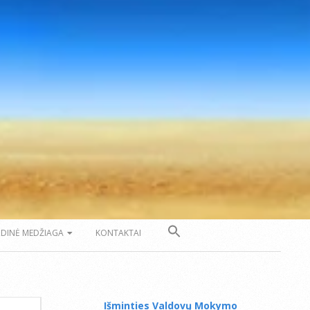
ZDINĖ MEDŽIAGA
KONTAKTAI
Išminties Valdovų Mokymo