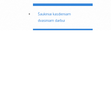
Šaukiniai kasdieniam
dvasiniam darbui
Kas mėnesinė 23 dienos
dispensacija
Motinos Marijos puslapis