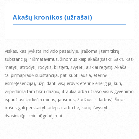
Akašų kronikos (užrašai)
Viskas, kas įvyksta individo pasaulyje, įrašoma į tam tikrą
substanciją ir išmatavimus, žinomus kaip akaša(saskr. Šakn. Kas-
matyti, atrodyti, rodytis, blizgėti, švytėti, aiškiai regėti). Akaša –
tai pirmapradė substancija, pati subtiliausia, eterinė
esmė(esencija), užpildanti visą erdvę; eterinė energija, kuri,
virpėdama tam tikru dažniu, įtraukia arba užrašo visus gyvenimo
įspūdžius( tai liečia mintis, jausmus, žodžius ir darbus). Šiuos
įrašus gali perskaityti adeptai arba tie, kurių išvystyti
dvasiniai(psichiniai)gebėjimai.