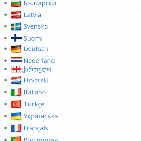
Български
Latvia
Svenska
Suomi
Deutsch
Nederland
ქართული
Hrvatski
Italiano
Türkçe
Українська
Français
Portuguese