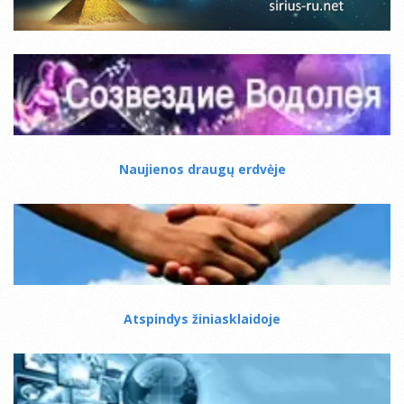
Naujienos draugų erdvėje
Atspindys žiniasklaidoje