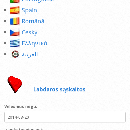
Spain
Română
Ceský
Ελληνικά
العربية
Labdaros sąskaitos
Vėlesnius negu:
Ir ankstesnius nei: