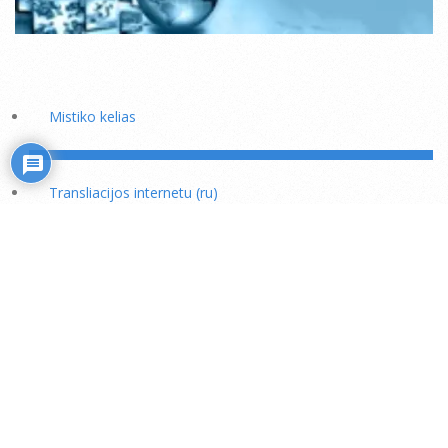
Mistiko kelias
Transliacijos internetu (ru)
Rožiniai
Skaitiniai savišvietai
Išminties mokytojų rekomendacijos