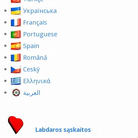
Українська
Français
Portuguese
Spain
Română
Ceský
Ελληνικά
العربية
Labdaros sąskaitos