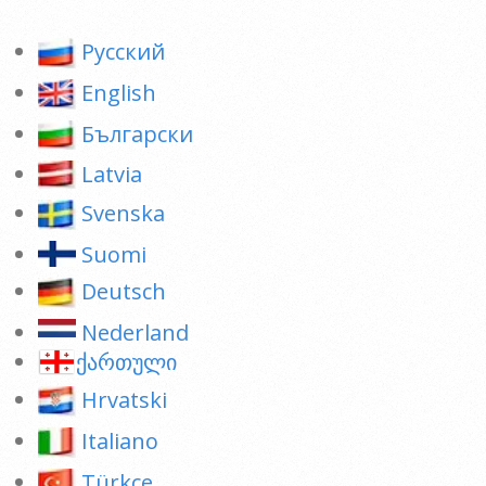
Pусский
English
Български
Latvia
Svenska
Suomi
Deutsch
Nederland
ქართული
Hrvatski
Italiano
Türkçe