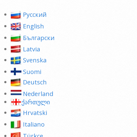
Pусский
English
Български
Latvia
Svenska
Suomi
Deutsch
Nederland
ქართული
Hrvatski
Italiano
Türkçe