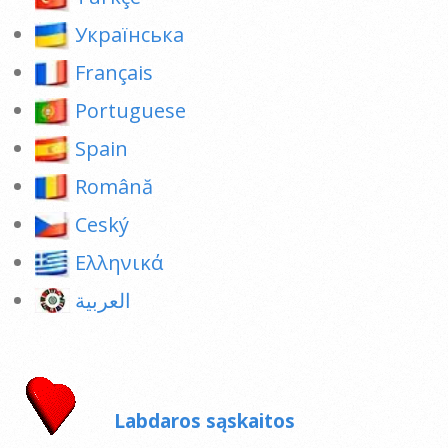
Українська
Français
Portuguese
Spain
Română
Ceský
Ελληνικά
العربية
Labdaros sąskaitos