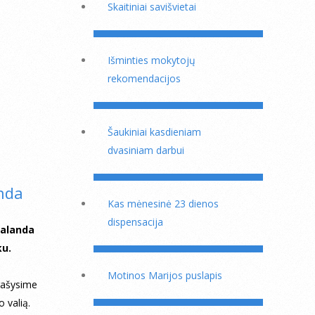
Skaitiniai savišvietai
Išminties mokytojų
rekomendacijos
Šaukiniai kasdieniam
dvasiniam darbui
nda
Kas mėnesinė 23 dienos
dispensacija
Valanda
ku.
Motinos Marijos puslapis
prašysime
 valią.