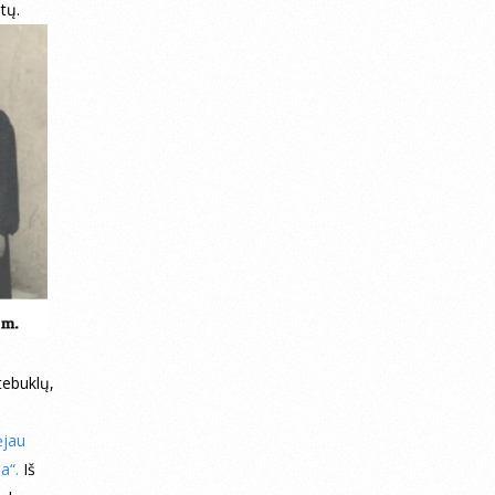
tų.
tebuklų,
ėjau
a“.
Iš