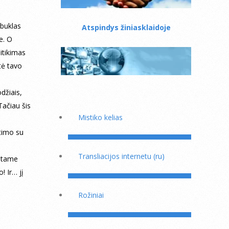
ebuklas
Atspindys žiniasklaidoje
e. O
sitikimas
tė tavo
džiais,
Tačiau šis
Mistiko kelias
etimo su
Transliacijos internetu (ru)
astame
! Ir… jį
Rožiniai