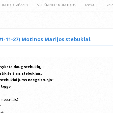
MOKYTOJŲ LAIŠKAI
APIE IŠMINTIES MOKYTOJUS
KNYGOS
VAI
21-11-27) Motinos Marijos stebuklai.
 vyksta daug stebuklų,
etikite šiais stebuklais,
 stebuklai jums neegzistuoja“.
s knyga
e stebuklais?
?
ais.