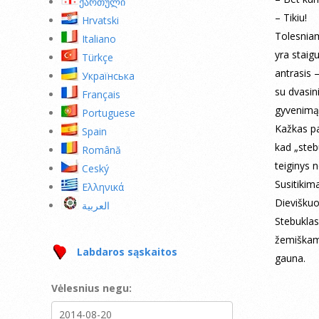
ქართული
– Tikiu!
Hrvatski
Tolesniam
Italiano
yra staig
Türkçe
antrasis –
Українська
su dvasin
Français
gyvenimą
Portuguese
Kažkas pa
Spain
kad „stebu
Română
teiginys 
Ceský
Susitikim
Ελληνικά
Dieviškuo
العربية
Stebuklas
žemiškame
Labdaros sąskaitos
gauna.
Vėlesnius negu: