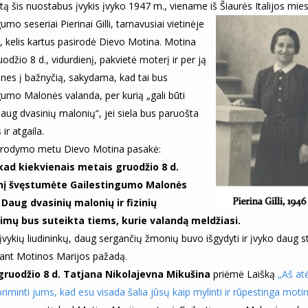
tą šis nuostabus įvykis įvyko 1947 m., viename iš Šiaurės Italijos mies
umo seseriai Pierinai Gilli, tarnavusiai vietinėje
e, kelis kartus pasirodė Dievo Motina. Motina
odžio 8 d., vidurdienį, pakvietė moterį ir per ją
nes į bažnyčią, sakydama, kad tai bus
gumo Malonės valanda, per kurią „gali būti
daug dvasinių malonių“, jei siela bus paruošta
ir atgaila.
irodymo metu Dievo Motina pasakė:
 kad kiekvienais metais gruodžio 8 d.
enį švęstumėte Gailestingumo Malonės
 Daug dvasinių malonių ir fizinių
imų bus suteikta tiems, kurie valandą meldžiasi.
įvykių liudininkų, daug sergančių žmonių buvo išgydyti ir įvyko daug s
ant Motinos Marijos pažadą.
gruodžio 8 d. Tatjana Nikolajevna Mikušina
priėmė Laišką
„Aš at
riminti jums, kad esu visada šalia jūsų kaip mylinti ir rūpestinga motin