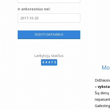
Ir ankstesnius nei:
Lankytojų skaičius:
44473
Mot
Didžiaus
– vyksta
Šią dieną
nepaisant
Gailestin