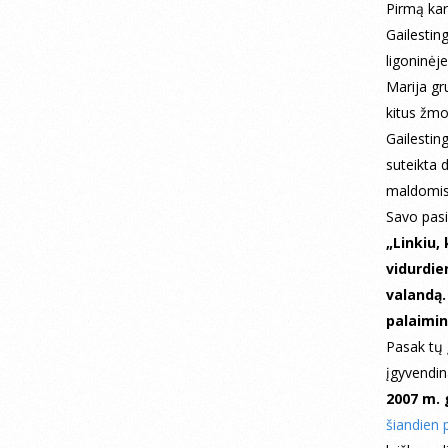
Pirmą kar
Gailesting
ligoninėj
Marija gru
kitus žmo
Gailestin
suteikta 
maldomis 
Savo pas
„Linkiu,
vidurdi
valandą.
palaimin
Pasak tų 
įgyvendin
2007 m. 
šiandien p