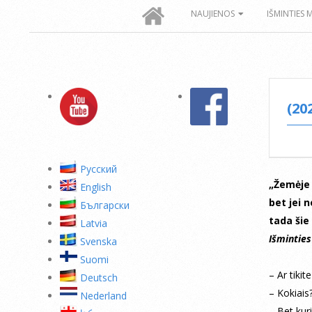
Secondary
NAUJIENOS
IŠMINTIES 
Navigation
Menu
(20
Pусский
„Žemėje
English
bet jei n
Български
tada šie
Latvia
Išmintie
Svenska
Suomi
– Ar tikit
Deutsch
– Kokiais
Nederland
– Bet kuri