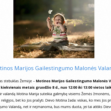
inos Marijos Gailestingumo Malonės Vala
ias stebuklas Žemėje –
Motinos Marijos Gailestingumo Malonės 
 kiekvienais metais gruodžio 8 d., nuo 12:00 iki 13:00 vietos lai
 ir valandą Motina Marija suteikia galimybę visiems Žemės žmonėms,
 religijos, bet ko Jos prašyti. Dievo Motina žada: viskas, ko mes Jos 
gumo Valandą, net ir neįmanoma, bus mums duota, jei tai atitiks Dievo