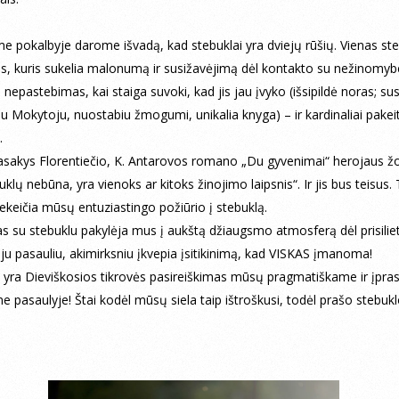
e pokalbyje darome išvadą, kad stebuklai yra dviejų rūšių. Vienas st
us, kuris sukelia malonumą ir susižavėjimą dėl kontakto su nežinomyb
 nepastebimas, kai staiga suvoki, kad jis jau įvyko (išsipildė noras; su
iu Mokytoju, nuostabiu žmogumi, unikalia knyga) – ir kardinaliai pakei
.
sakys Florentiečio, K. Antarovos romano „Du gyvenimai“ herojaus žo
klų nebūna, yra vienoks ar kitoks žinojimo laipsnis“. Ir jis bus teisus. 
nekeičia mūsų entuziastingo požiūrio į stebuklą.
as su stebuklu pakylėja mus į aukštą džiaugsmo atmosferą dėl prisili
ju pasauliu, akimirksniu įkvepia įsitikinimą, kad VISKAS įmanoma!
 yra Dieviškosios tikrovės pasireiškimas mūsų pragmatiškame ir įpr
 pasaulyje! Štai kodėl mūsų siela taip ištroškusi, todėl prašo stebuklo