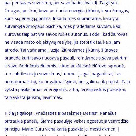
pat per savęs suvokimą, per savo paties įvaizdį. Taigi, yra
žmogus, per kurį buvo perduota energija į kūrinį, ir yra žmogus,
kuris šią energiją priima. Ir kada mes suprantame, kaip yra
sutvarkyta žmogaus psichika, mes pradedame suvokti, kad
žiūrovas taip pat yra savos rūšies autorius. Todėl, kad žiūrovas
ne visada mato objektyvią realybę, jis stebi tik tai, kaip jam
atrodo. Tai vadinama iliuzija. Žiūrėdamas į kūrinį, žiūrovas
pradeda kurti savo nuosavą pasaulį, remdamasis sava patirtimi
ir savo išorinėmis žiniomis. Ir kuo aukštesnė žiūrovo sąmonė,
tuo subtilesnis jo suvokimas, tuomet jis gali pagauti tai, kas
nematoma ir tai, ko negalima išgirsti, bet galima tik pajusti. Taip
vyksta pasikeitimas energijomis, arba, jei išsireiškus poetiškai,
taip vyksta jausmų lavinimas.
Ir čia įsigalioja „Priežasties ir pasekmės Dėsnis“. Panašus
pritraukia panašų. Šiame pasaulyje viskas egzistuoja veidrodžio
principu. Mano Guru vieną kartą pasakė: Jei mesti akmenį į