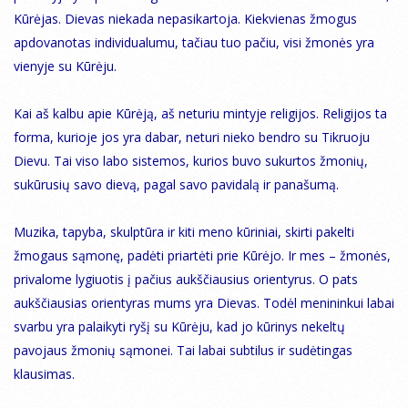
Kūrėjas. Dievas niekada nepasikartoja. Kiekvienas žmogus
apdovanotas individualumu, tačiau tuo pačiu, visi žmonės yra
vienyje su Kūrėju.
Kai aš kalbu apie Kūrėją, aš neturiu mintyje religijos. Religijos ta
forma, kurioje jos yra dabar, neturi nieko bendro su Tikruoju
Dievu. Tai viso labo sistemos, kurios buvo sukurtos žmonių,
sukūrusių savo dievą, pagal savo pavidalą ir panašumą.
Muzika, tapyba, skulptūra ir kiti meno kūriniai, skirti pakelti
žmogaus sąmonę, padėti priartėti prie Kūrėjo. Ir mes – žmonės,
privalome lygiuotis į pačius aukščiausius orientyrus. O pats
aukščiausias orientyras mums yra Dievas. Todėl menininkui labai
svarbu yra palaikyti ryšį su Kūrėju, kad jo kūrinys nekeltų
pavojaus žmonių sąmonei. Tai labai subtilus ir sudėtingas
klausimas.