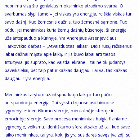
nepriima visą šio genialaus mokslininko atradimo svarbą. O
svarbumas slypi tame – jei viskas yra energija, reiškia viskas turi
savo dažnį. Kuo žemesnis dažnis, tuo žemesnė sąmonė. Tuo
būdu, jei menininkas kuria žemų dažnių būsenoje, ši energija
užsiantspauduoja kūrinyje. Yra Andrejaus Arsenjevičiaus
Tarkovskio darbas – „Atvaizduotas laikas“. Didis rusų režisierius
labai dažnai mąstė apie laiką. Ir jis buvo labai arti tiesos.
Intuityviai jis suprato, kad vaizdai ekrane – tai ne tik judantys
paveikslėliai, bet taip pat ir kažkas daugiau. Tai va, tas kažkas
daugiau ir yra energija.
Menininkas tarytum užantspauduoja laiką ir tuo pačiu
antspauduoja energiją. Tai vyksta trijuose psichiniuose
lygmenyse: identiškumo sferoje, mentalinėje sferoje ir
emocinėje sferoje. Savo procesą menininkas baigia fiziniame
lygmenyje, veiksmu. Identiškumo sfera atsako už tai, kuo save
laiko menininkas, tai yra, kokį jis yra susidaręs savęs įvaizdį, su