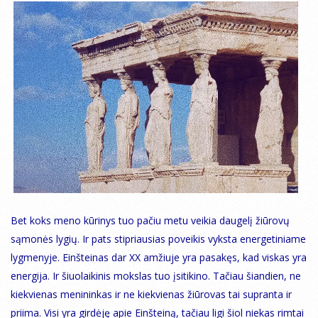
Bet koks meno kūrinys tuo pačiu metu veikia daugelį žiūrovų
sąmonės lygių. Ir pats stipriausias poveikis vyksta energetiniame
lygmenyje. Einšteinas dar XX amžiuje yra pasakęs, kad viskas yra
energija. Ir šiuolaikinis mokslas tuo įsitikino. Tačiau šiandien, ne
kiekvienas menininkas ir ne kiekvienas žiūrovas tai supranta ir
priima. Visi yra girdėję apie Einšteiną, tačiau ligi šiol niekas rimtai