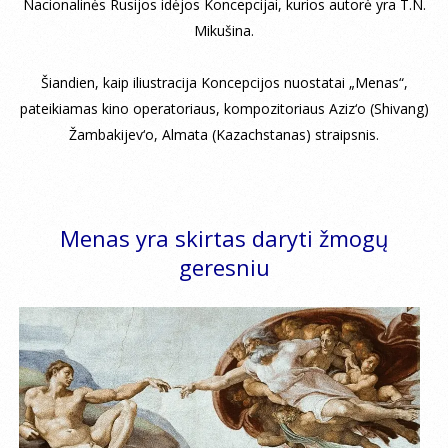
Nacionalinės Rusijos idėjos Koncepcijai, kurios autorė yra T.N.
Mikušina.
Šiandien, kaip iliustracija Koncepcijos nuostatai „Menas“,
pateikiamas kino operatoriaus, kompozitoriaus Aziz‘o (Shivang)
Žambakijev‘o, Almata (Kazachstanas) straipsnis.
Menas yra skirtas daryti žmogų
geresniu