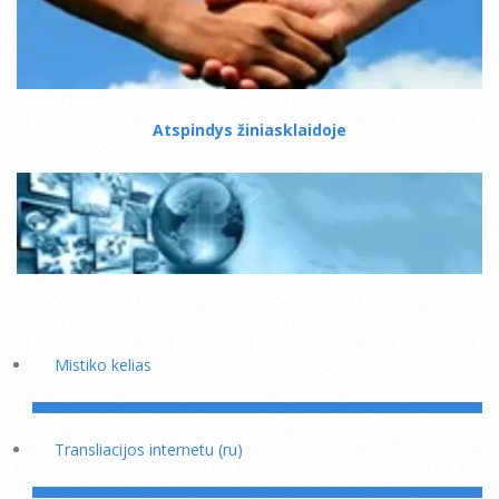
Atspindys žiniasklaidoje
Mistiko kelias
Transliacijos internetu (ru)