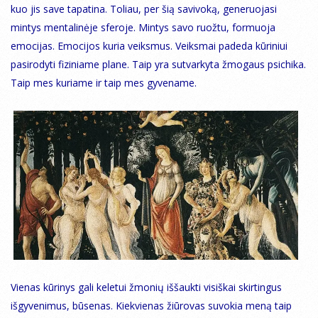
kuo jis save tapatina. Toliau, per šią savivoką, generuojasi
mintys mentalinėje sferoje. Mintys savo ruožtu, formuoja
emocijas. Emocijos kuria veiksmus. Veiksmai padeda kūriniui
pasirodyti fiziniame plane. Taip yra sutvarkyta žmogaus psichika.
Taip mes kuriame ir taip mes gyvename.
Vienas kūrinys gali keletui žmonių iššaukti visiškai skirtingus
išgyvenimus, būsenas. Kiekvienas žiūrovas suvokia meną taip