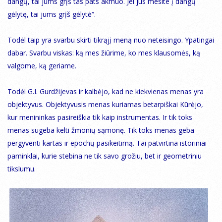
dangų, tai jums grįš tas pats akmuo. Jei jūs mesite į dangų
gėlytę, tai jums grįš gėlytė“.
Todėl taip yra svarbu skirti tikrąjį meną nuo neteisingo. Ypatingai
dabar. Svarbu viskas: ką mes žiūrime, ko mes klausomės, ką
valgome, ką geriame.
Todėl G.I. Gurdžijevas ir kalbėjo, kad ne kiekvienas menas yra
objektyvus. Objektyvusis menas kuriamas betarpiškai Kūrėjo,
kur menininkas pasireiškia tik kaip instrumentas. Ir tik toks
menas sugeba kelti žmonių sąmonę. Tik toks menas geba
pergyventi kartas ir epochų pasikeitimą. Tai patvirtina istoriniai
paminklai, kurie stebina ne tik savo grožiu, bet ir geometriniu
tikslumu.