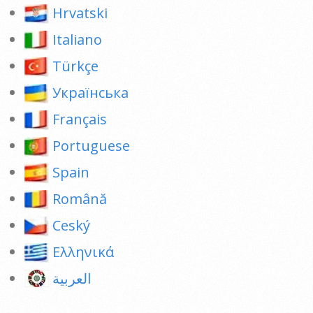
Hrvatski
Italiano
Türkçe
Українська
Français
Portuguese
Spain
Română
Ceský
Ελληνικά
العربية