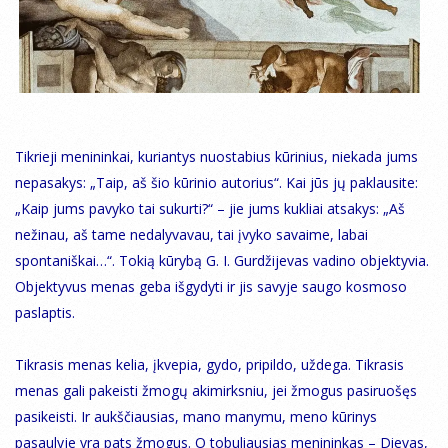
Tikrieji menininkai, kuriantys nuostabius kūrinius, niekada jums
nepasakys: „Taip, aš šio kūrinio autorius“. Kai jūs jų paklausite:
„Kaip jums pavyko tai sukurti?“ – jie jums kukliai atsakys: „Aš
nežinau, aš tame nedalyvavau, tai įvyko savaime, labai
spontaniškai…“. Tokią kūrybą G. I. Gurdžijevas vadino objektyvia.
Objektyvus menas geba išgydyti ir jis savyje saugo kosmoso
paslaptis.
Tikrasis menas kelia, įkvepia, gydo, pripildo, uždega. Tikrasis
menas gali pakeisti žmogų akimirksniu, jei žmogus pasiruošęs
pasikeisti. Ir aukščiausias, mano manymu, meno kūrinys
pasaulyje yra pats žmogus. O tobuliausias menininkas – Dievas,