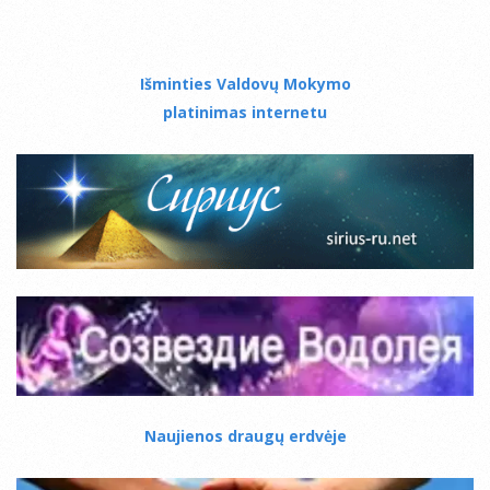
Išminties Valdovų Mokymo
platinimas internetu
Naujienos draugų erdvėje