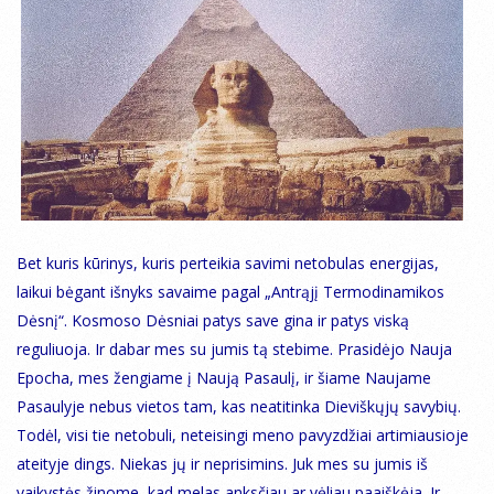
Bet kuris kūrinys, kuris perteikia savimi netobulas energijas,
laikui bėgant išnyks savaime pagal „Antrąjį Termodinamikos
Dėsnį“. Kosmoso Dėsniai patys save gina ir patys viską
reguliuoja. Ir dabar mes su jumis tą stebime. Prasidėjo Nauja
Epocha, mes žengiame į Naują Pasaulį, ir šiame Naujame
Pasaulyje nebus vietos tam, kas neatitinka Dieviškųjų savybių.
Todėl, visi tie netobuli, neteisingi meno pavyzdžiai artimiausioje
ateityje dings. Niekas jų ir neprisimins. Juk mes su jumis iš
vaikystės žinome, kad melas anksčiau ar vėliau paaiškėja. Ir