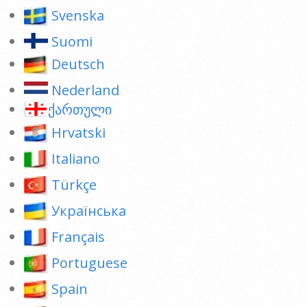
Svenska
Suomi
Deutsch
Nederland
ქართული
Hrvatski
Italiano
Türkçe
Українська
Français
Portuguese
Spain