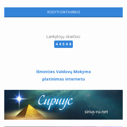
Lankytojų skaičius:
44508
Išminties Valdovų Mokymo
platinimas internetu