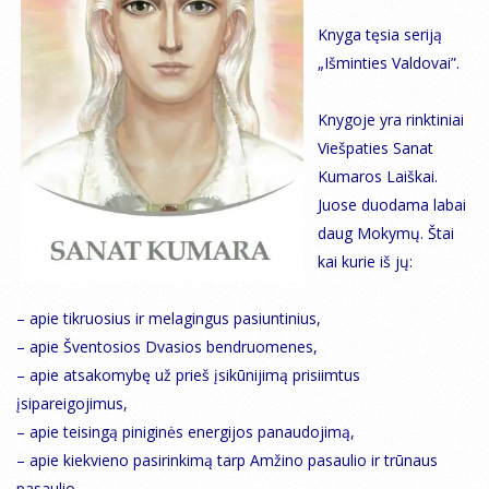
Knyga tęsia seriją
„Išminties Valdovai”.
Knygoje yra rinktiniai
Viešpaties Sanat
Kumaros Laiškai.
Juose duodama labai
daug Mokymų. Štai
kai kurie iš jų:
– apie tikruosius ir melagingus pasiuntinius,
– apie Šventosios Dvasios bendruomenes,
– apie atsakomybę už prieš įsikūnijimą prisiimtus
įsipareigojimus,
– apie teisingą piniginės energijos panaudojimą,
– apie kiekvieno pasirinkimą tarp Amžino pasaulio ir trūnaus
pasaulio,