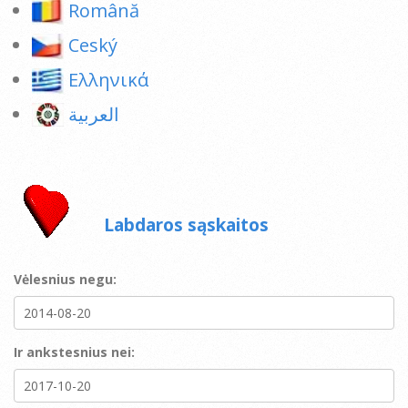
Română
Ceský
Ελληνικά
العربية
Labdaros sąskaitos
Vėlesnius negu:
Ir ankstesnius nei: