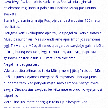
savo tėvynės. Nuotolinis kankinimas šiuolaikiniais ginklais
atliekamas reguliariai ir palaipsniui naikina Mūsų pasiuntinio
sveikatą.
Štai ir trijų esminių misijų Rusijoje per pastaruosius 100 metų
rezultatas.
Daugybę kartų kalbėjome apie tai, jog pagal tai, kaip elgiatės su
Mūsų pasiuntiniais, Mes sprendžiame apie žmonijos sąmonės
lygį. Tik vienoje Mūsų žinianešių pagarbos savybėje galima būtų
pakilti į būtiną evoliucinį lygį. Tačiau ir ši, atrodytų, paprasta
galimybė pastaruosius 100 metų praleidžiama.
Negalime daugiau tęsti.
Vyksta pasibaisėtinas su tokia Mūsų meile į jūsų širdis per Mūsų
Laiškus jums įliejamos energijos iškraipymas. Energija jums
duodama tam, kad pakylėtumėte savo sąmonę, vystytumėte
savyje Dieviškąsias savybes bei kiltumėte evoliucinio vystymosi
laipteliais.
Vietoj šito jūs imate energiją ir toliau ją eikvojate, kad