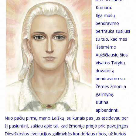
Kumara.
Ilga mūsų
bendravimo
pertrauka susijusi
su tuo, kad mes
išsėmėme
Aukščiausių šios
Visatos Tarybų
dovanotą
bendravimo su
Žemės žmonija
galimybę.
Būtina
apibendrinti.
Nuo pačių pirmų mano Laiškų, su kuriais pas jus ateidavau per
šį pasiuntinį, sakiau apie tai, kad žmonija priėjo prie pavojingos
Dieviškosios evoliucijos galimybės koridoriaus ribos, už kurios