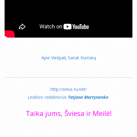
Apie Viešpatį Sanat Kumarą
http://sirius-ru.net/
Leidinio redaktorius
Tatjana Martynenko
Taika jums, Šviesa ir Meilė!