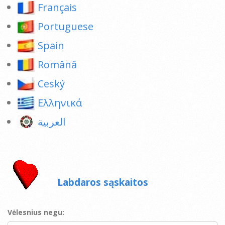
Français
Portuguese
Spain
Română
Ceský
Ελληνικά
العربية
Labdaros sąskaitos
Vėlesnius negu: