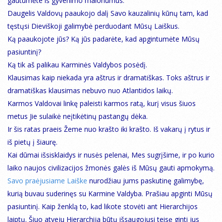
gautumėte iš gyvenimo malonumus.
Daugelis Valdovų paaukojo dalį Savo kauzalinių kūnų tam, kad
tęstųsi Dieviškoji galimybė perduodant Mūsų Laiškus.
Ką paaukojote jūs? Ką jūs padarėte, kad apgintumėte Mūsų
pasiuntinį?
Ką tik aš palikau Karminės Valdybos posėdį.
Klausimas kaip niekada yra aštrus ir dramatiškas. Toks aštrus ir
dramatiškas klausimas nebuvo nuo Atlantidos laikų.
Karmos Valdovai linkę paleisti karmos ratą, kurį visus šiuos
metus Jie sulaikė neįtikėtinų pastangų dėka.
Ir šis ratas praeis Žeme nuo krašto iki krašto. Iš vakarų į rytus ir
iš pietų į šiaurę.
Kai dūmai išsisklaidys ir nusės pelenai, Mes sugrįšime, ir po kurio
laiko naujos civilizacijos žmonės galės iš Mūsų gauti apmokymą.
Savo praėjusiame Laiške
nurodžiau jums paskutinę galimybę,
kurią buvau suderinęs su Karmine Valdyba. Prašiau apginti Mūsų
pasiuntinį. Kaip ženklą to, kad likote stovėti ant Hierarchijos
laiptų. Šiuo atveju Hierarchija būtų išsaugojusi teisę ginti jus