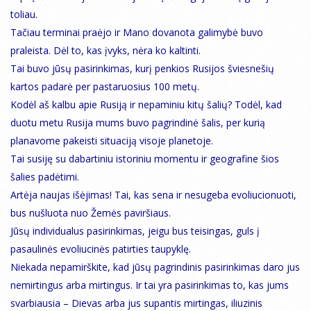
toliau.
Tačiau terminai praėjo ir Mano dovanota galimybė buvo
praleista. Dėl to, kas įvyks, nėra ko kaltinti.
Tai buvo jūsų pasirinkimas, kurį penkios Rusijos šviesnešių
kartos padarė per pastaruosius 100 metų.
Kodėl aš kalbu apie Rusiją ir nepaminiu kitų šalių? Todėl, kad
duotu metu Rusija mums buvo pagrindinė šalis, per kurią
planavome pakeisti situaciją visoje planetoje.
Tai susiję su dabartiniu istoriniu momentu ir geografine šios
šalies padėtimi.
Artėja naujas išėjimas! Tai, kas sena ir nesugeba evoliucionuoti,
bus nušluota nuo Žemės paviršiaus.
Jūsų individualus pasirinkimas, jeigu bus teisingas, guls į
pasaulinės evoliucinės patirties taupyklę.
Niekada nepamirškite, kad jūsų pagrindinis pasirinkimas daro jus
nemirtingus arba mirtingus. Ir tai yra pasirinkimas to, kas jums
svarbiausia – Dievas arba jus supantis mirtingas, iliuzinis