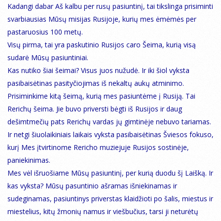
Kadangi dabar Aš kalbu per rusų pasiuntinį, tai tikslinga prisiminti
svarbiausias Mūsų misijas Rusijoje, kurių mes ėmėmės per
pastaruosius 100 metų.
Visų pirma, tai yra paskutinio Rusijos caro Šeima, kurią visą
sudarė Mūsų pasiuntiniai.
Kas nutiko šiai šeimai? Visus juos nužudė. Ir iki šiol vyksta
pasibaisėtinas pasityčiojimas iš nekaltų aukų atminimo.
Prisiminkime kitą šeimą, kurią mes pasiuntėme į Rusiją. Tai
Rerichų šeima. Jie buvo priversti bėgti iš Rusijos ir daug
dešimtmečių pats Rerichų vardas jų gimtinėje nebuvo tariamas.
Ir netgi šiuolaikiniais laikais vyksta pasibaisėtinas Šviesos fokuso,
kurį Mes įtvirtinome Rericho muziejuje Rusijos sostinėje,
paniekinimas.
Mes vėl išruošiame Mūsų pasiuntinį, per kurią duodu šį Laišką. Ir
kas vyksta? Mūsų pasuntinio ašramas išniekinamas ir
sudeginamas, pasiuntinys priverstas klaidžioti po šalis, miestus ir
miestelius, kitų žmonių namus ir viešbučius, tarsi ji neturėtų