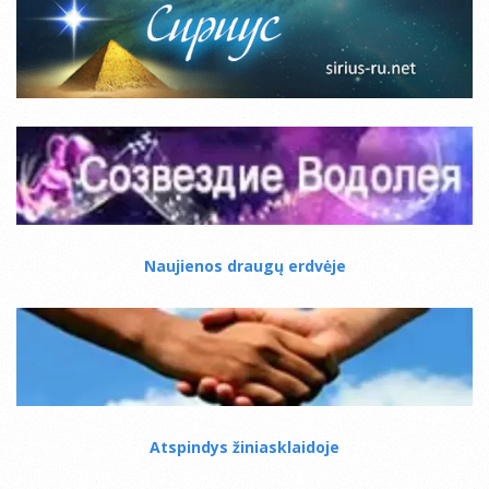
Naujienos draugų erdvėje
Atspindys žiniasklaidoje