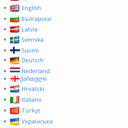
English
Български
Latvia
Svenska
Suomi
Deutsch
Nederland
ქართული
Hrvatski
Italiano
Türkçe
Українська