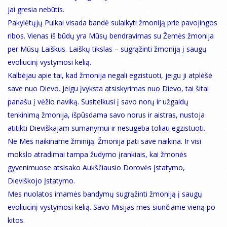
jai gresia nebūtis.
Pakylėtųjų Pulkai visada bandė sulaikyti žmoniją prie pavojingos
ribos. Vienas iš būdų yra Mūsų bendravimas su Žemės žmonija
per Mūsų Laiškus. Laiškų tikslas – sugrąžinti žmoniją į saugų
evoliucinį vystymosi kelią.
Kalbėjau apie tai, kad žmonija negali egzistuoti, jeigu ji atplėšė
save nuo Dievo. Jeigu įvyksta atsiskyrimas nuo Dievo, tai šitai
panašu į vėžio naviką. Susitelkusi į savo norų ir užgaidų
tenkinimą žmonija, išpūsdama savo norus ir aistras, nustoja
atitikti Dieviškajam sumanymui ir nesugeba toliau egzistuoti.
Ne Mes naikiname žminiją. Žmonija pati save naikina. Ir visi
mokslo atradimai tampa žudymo įrankiais, kai žmonės
gyvenimuose atsisako Aukščiausio Dorovės Įstatymo,
Dieviškojo Įstatymo.
Mes nuolatos imamės bandymų sugrąžinti žmoniją į saugų
evoliucinį vystymosi kelią. Savo Misijas mes siunčiame vieną po
kitos.