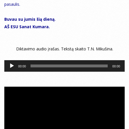
pasaulis.
Buvau su jumis šią dieną.
AŠ ESU Sanat Kumara.
Diktavimo audio įrašas. Tekstą skaito T.N. Mikušina.
Audio
00:00
00:00
grotuvas