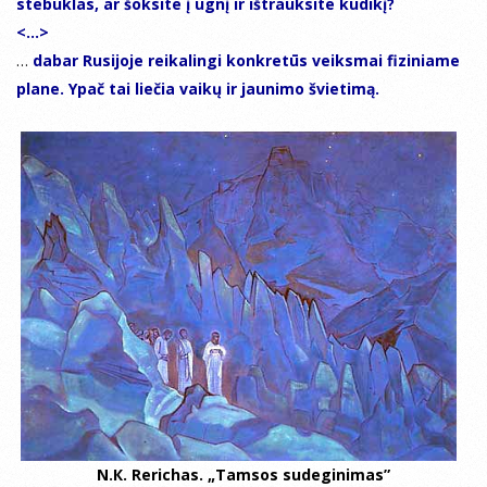
stebuklas, ar šoksite į ugnį ir ištrauksite kūdikį?
<...>
…
dabar Rusijoje reikalingi konkretūs veiksmai fiziniame
plane. Ypač tai liečia vaikų ir jaunimo švietimą.
N.К. Rerichas. „Tamsos sudeginimas”