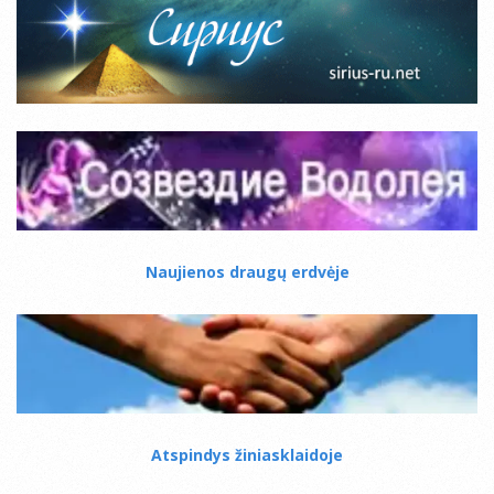
Naujienos draugų erdvėje
Atspindys žiniasklaidoje