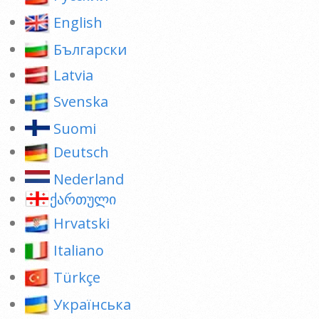
English
Български
Latvia
Svenska
Suomi
Deutsch
Nederland
ქართული
Hrvatski
Italiano
Türkçe
Українська