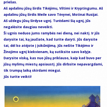
priešas.
Aš apdalinu jūsų širdis Tikėjimu, Viltimi ir Kryptingumu. Aš
apdalinu jūsų širdis Meile savo Tėvynei, Motinai Rusijai.
Aš uždegu jūsų širdyse ugnį. Turėdami šią ugnį, jūs
negalėsite daugiau neveikti.
Ši ugnis neduos jums ramybės nei dieną, nei naktį. Ir jūs
darysite tai, ką jaučiate, kad turite daryti. Jūs darysite
tai, dėl ko atėjote į įsikūnijimą. Jūs nešite Tikėjimo ir
Žinojimo ugnį kiekvienam, ką sutiksite savo kelyje.
Darysite viską, kas nuo jūsų priklauso, kaip kad buvo per
jūsų mylimų miestų apsiaustį. Jūs dirbsite nepavargdami,
tik trumpą laiką skirdami miegui.
Jūs turite veikti!