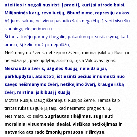
ateities ir negali nusiristi į praeitį, kuri jai atrodo baisi.
Milijoninės karų, revoliucijų, išbuožinimo, represijų aukos.
Aš jums sakau, nei viena pasaulio šalis negalėtų ištverti visų šių
siaubingų eksperimentų.
Ši tauta turėjo parodyti begalinį pakantumą ir susitaikymą, kad
praeitų šį kelio ruožą ir nepalūžtų.
Neišmanymo žvėris, netikėjimo žvėris, mirtinai įsikibo į Rusiją ir
neleidžia jai, parklupdytai, atsistoti, tęsia Valdovas Igoris:
Nesnaudžia žvėris, užgulęs Rusiją, neleidžia jai,
parklupdytai, atsistoti, ištiesinti pečius ir numesti nuo
savęs neišmanymo žvėrį, netikėjimo žvėrį, kraugerišką
žvėrį, mirtinai įsikibusį į Rusiją.
Motina Rusija. Daug iškentėjusi Rusijos Žemė. Tamsa kaip
tirštas rūkas užgulė ją taip, kad nesimato pragiedrulių.
Nesimato, ko siekti.
Sugriautas tikėjimas, sugriauti
moraliniai visuomenės idealai. Visiškas netikėjimas ir
netvarka atsirado žmonių protuose ir širdyse.