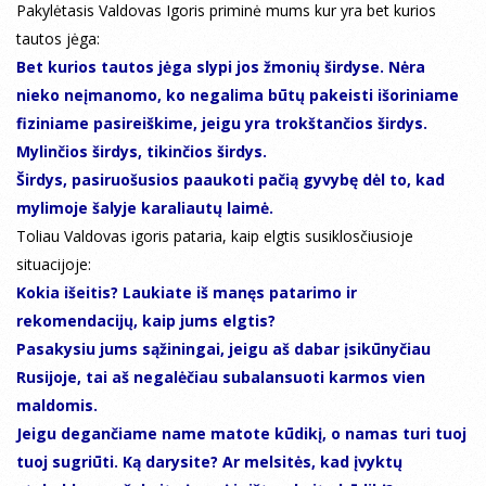
Pakylėtasis Valdovas Igoris priminė mums kur yra bet kurios
tautos jėga:
Bet kurios tautos jėga slypi jos žmonių širdyse. Nėra
nieko neįmanomo, ko negalima būtų pakeisti išoriniame
fiziniame pasireiškime, jeigu yra trokštančios širdys.
Mylinčios širdys, tikinčios širdys.
Širdys, pasiruošusios paaukoti pačią gyvybę dėl to, kad
mylimoje šalyje karaliautų laimė.
Toliau Valdovas igoris pataria, kaip elgtis susiklosčiusioje
situacijoje:
Kokia išeitis? Laukiate iš manęs patarimo ir
rekomendacijų, kaip jums elgtis?
Pasakysiu jums sąžiningai, jeigu aš dabar įsikūnyčiau
Rusijoje, tai aš negalėčiau subalansuoti karmos vien
maldomis.
Jeigu degančiame name matote kūdikį, o namas turi tuoj
tuoj sugriūti. Ką darysite? Ar melsitės, kad įvyktų