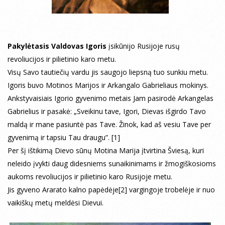
Pakylėtasis Valdovas Igoris
įsikūnijo Rusijoje rusų
revoliucijos ir pilietinio karo metu.
Visų Savo tautiečių vardu jis saugojo liepsną tuo sunkiu metu.
Igoris buvo Motinos Marijos ir Arkangalo Gabrieliaus mokinys.
Ankstyvaisiais Igorio gyvenimo metais Jam pasirodė Arkangelas
Gabrielius ir pasakė: „Sveikinu tave, Igori, Dievas išgirdo Tavo
maldą ir mane pasiuntė pas Tave. Žinok, kad aš vesiu Tave per
gyvenimą ir tapsiu Tau draugu”. [1]
Per šį ištikimą Dievo sūnų Motina Marija įtvirtina Šviesą, kuri
neleido įvykti daug didesniems sunaikinimams ir žmogiškosioms
aukoms revoliucijos ir pilietinio karo Rusijoje metu.
Jis gyveno Ararato kalno papėdėje[2] vargingoje trobelėje ir nuo
vaikiškų metų meldėsi Dievui.