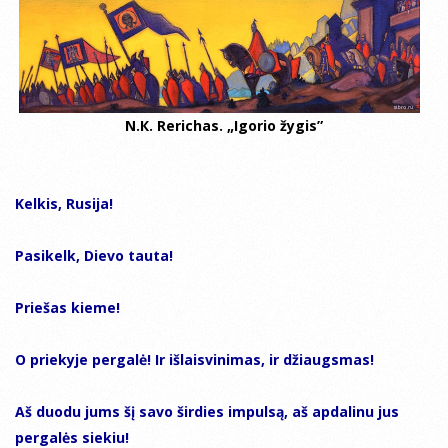
N.К. Rerichas. „Igorio žygis”
Kelkis, Rusija!
Pasikelk, Dievo tauta!
Priešas kieme!
O priekyje pergalė! Ir išlaisvinimas, ir džiaugsmas!
Aš duodu jums šį savo širdies impulsą, aš apdalinu jus
pergalės siekiu!