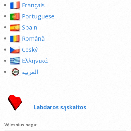
Français
Portuguese
Spain
Română
Ceský
Ελληνικά
العربية
Labdaros sąskaitos
Vėlesnius negu: