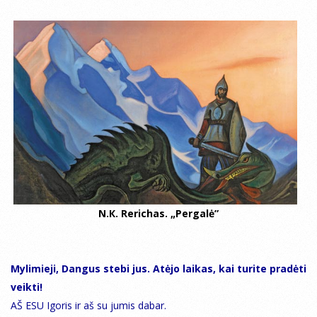
N.К. Rerichas. „Pergalė”
Mylimieji, Dangus stebi jus. Atėjo laikas, kai turite pradėti
veikti!
AŠ ESU Igoris ir aš su jumis dabar.