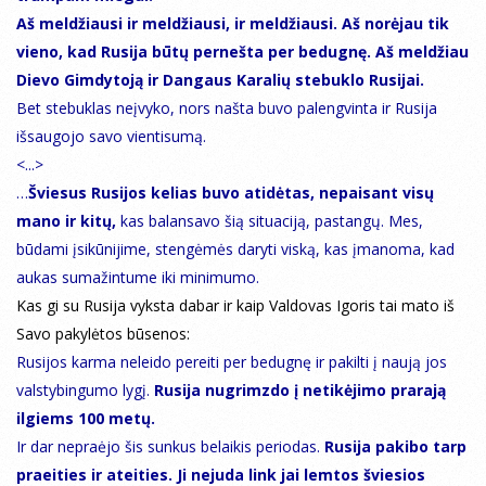
Aš meldžiausi ir meldžiausi, ir meldžiausi. Aš norėjau tik
vieno, kad Rusija būtų pernešta per bedugnę. Aš meldžiau
Dievo Gimdytoją ir Dangaus Karalių stebuklo Rusijai.
Bet stebuklas neįvyko, nors našta buvo palengvinta ir Rusija
išsaugojo savo vientisumą.
<...>
…
Šviesus Rusijos kelias buvo atidėtas, nepaisant visų
mano ir kitų,
kas balansavo šią situaciją, pastangų. Mes,
būdami įsikūnijime, stengėmės daryti viską, kas įmanoma, kad
aukas sumažintume iki minimumo.
Kas gi su Rusija vyksta dabar ir kaip Valdovas Igoris tai mato iš
Savo pakylėtos būsenos:
Rusijos karma neleido pereiti per bedugnę ir pakilti į naują jos
valstybingumo lygį.
Rusija nugrimzdo į netikėjimo prarają
ilgiems 100 metų.
Ir dar nepraėjo šis sunkus belaikis periodas.
Rusija pakibo tarp
praeities ir ateities. Ji nejuda link jai lemtos šviesios