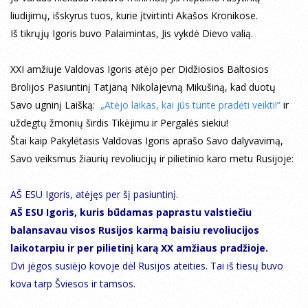
liudijimų, išskyrus tuos, kurie įtvirtinti Akašos Kronikose.
Iš tikrųjų Igoris buvo Palaimintas, Jis vykdė Dievo valią.
XXI amžiuje Valdovas Igoris atėjo per Didžiosios Baltosios
Brolijos Pasiuntinį Tatjaną Nikolajevną Mikušiną, kad duotų
Savo ugninį Laišką:
„Atėjo laikas, kai jūs turite pradėti veikti!”
ir
uždegtų žmonių širdis Tikėjimu ir Pergalės siekiu!
Štai kaip Pakylėtasis Valdovas Igoris aprašo Savo dalyvavimą,
Savo veiksmus žiaurių revoliucijų ir pilietinio karo metu Rusijoje:
AŠ ESU Igoris, atėjęs per šį pasiuntinį.
AŠ ESU Igoris, kuris būdamas paprastu valstiečiu
balansavau visos Rusijos karmą baisiu revoliucijos
laikotarpiu ir per pilietinį karą XX amžiaus pradžioje.
Dvi jėgos susiėjo kovoje dėl Rusijos ateities. Tai iš tiesų buvo
kova tarp Šviesos ir tamsos.