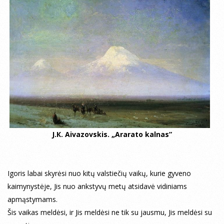
J.К. Aivazovskis. „Ararato kalnas”
Igoris labai skyrėsi nuo kitų valstiečių vaikų, kurie gyveno
kaimynystėje, Jis nuo ankstyvų metų atsidavė vidiniams
apmąstymams.
Šis vaikas meldėsi, ir Jis meldėsi ne tik su jausmu, Jis meldėsi su