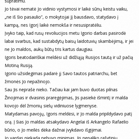
supratimu.
Jo tėvai nematė Jo vidinio vystymosi ir laikė sūnų keistu vaiku,
„ne iš šio pasaulio”, o mokytojai Jį bausdavo, statydavo į
kampą, nes Igorį laikė nemokša ir nesusipratėliu.
Įvyko taip, kad rusų revoliucijos metu Igorio darbas pasirodė
labai svarbus, kad sustabdytų baisų laidotuvių skambėjimą, ir jei
ne Jo maldos, aukų būtų tris kartus daugiau.
Igoris beatodairiškai meldėsi už didžiąją Rusijos tautą ir už pačią
Motiną Rusiją.
Igorio užsidegimas padarė jį Savo tautos patriarchu, bet
žmonės Jo nepažinojo.
Sau Jis neprašė nieko. Tačiau kai jam buvo duotas pilnas
Žinojimas ir dvasinis praregėjimas, Jis pasiekė išmintį ir malda
kovojo dėl žmonių sielų vidiniuose lygmenyse.
Matydamas pavojų, Igoris meldėsi, ir Jo malda pripildydavo patį
orą. Į šias Jo maldas atsakydavo Angelai iš Arkangelo Rafaelio
būrio, o Jo meilės dėka dažnai įvykdavo išgijimai.
Jo vardas niekada nebuvo minimas, Jis nepaliko rašytinių