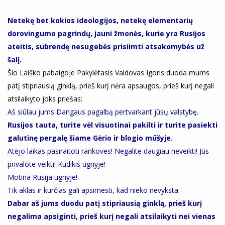
Netekę bet kokios ideologijos, netekę elementarių
dorovingumo pagrindų, jauni žmonės, kurie yra Rusijos
ateitis, subrendę nesugebės prisiimti atsakomybės už
šalį.
Šio Laiško pabaigoje Pakylėtasis Valdovas Igoris duoda mums
patį stipriausią ginklą, prieš kurį nėra apsaugos, prieš kurį negali
atsilaikyto joks priešas:
Aš siūlau jums Dangaus pagalbą pertvarkant jūsų valstybę.
Rusijos tauta, turite vėl visuotinai pakilti ir turite pasiekti
galutinę pergalę šiame Gėrio ir blogio mūšyje.
Atėjo laikas pasiraitoti rankoves! Negalite daugiau neveikti! Jūs
privalote veikti! Kūdikis ugnyje!
Motina Rusija ugnyje!
Tik aklas ir kurčias gali apsimesti, kad nieko nevyksta.
Dabar aš jums duodu patį stipriausią ginklą, prieš kurį
negalima apsiginti, prieš kurį negali atsilaikyti nei vienas