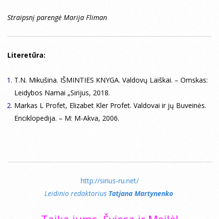
Straipsnį parengė Marija Fliman
Literetūra:
T.N. Mikušina. IŠMINTIES KNYGA. Valdovų Laiškai. – Omskas:
Leidybos Namai „Sirijus, 2018.
Markas L Profet, Elizabet Kler Profet. Valdovai ir jų Buveinės.
Enciklopedija. – М: М-Akva, 2006.
http://sirius-ru.net/
Leidinio redaktorius
Tatjana Martynenko
Taika jums, Šviesa ir Meilė!