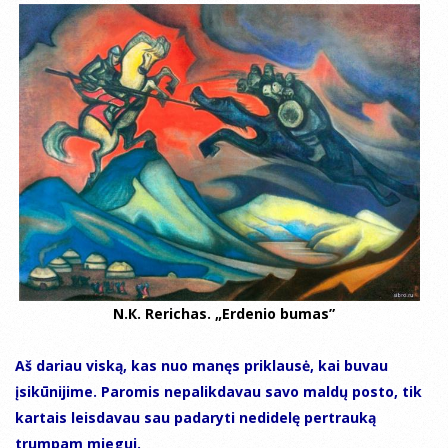
N.К. Rerichas. „Erdenio bumas”
Aš dariau viską, kas nuo manęs priklausė, kai buvau
įsikūnijime. Paromis nepalikdavau savo maldų posto, tik
kartais leisdavau sau padaryti nedidelę pertrauką
trumpam miegui.