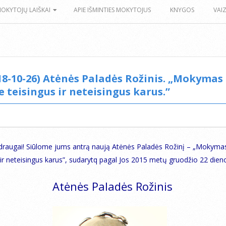
MOKYTOJŲ LAIŠKAI
APIE IŠMINTIES MOKYTOJUS
KNYGOS
VAI
18-10-26) Atėnės Paladės Rožinis. „Mokymas
e teisingus ir neteisingus karus.”
 draugai! Siūlome jums antrą naują Atėnės Paladės Rožinį – „Mokyma
 ir neteisingus karus”, sudarytq pagal Jos 2015 metų gruodžio 22 dien
Atėnės Paladės Rožinis