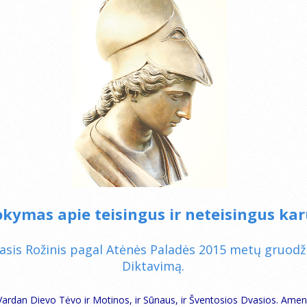
kymas apie teisingus ir neteisingus kar
sis Rožinis pagal Atėnės Paladės 2015 metų gruodži
Diktavimą.
Vardan Dievo Tėvo ir Motinos, ir Sūnaus, ir Šventosios Dvasios. Amen