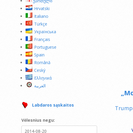
ქართული
Hrvatski
Italiano
Türkçe
Українська
Français
Portuguese
Spain
Română
Ceský
Ελληνικά
العربية
„Mo
Labdaros sąskaitos
Trumpa
Vėlesnius negu: