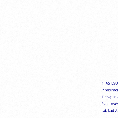
1. AŠ ESU
ir prisim
Deivę. Ir
šventovės
tai, kad 