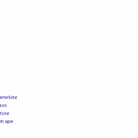
pamiršote
esos
rtose
ti apie