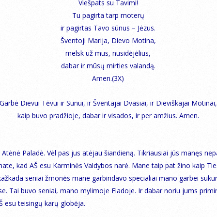
Viešpats su Tavimi!
Tu pagirta tarp moterų
ir pagirtas Tavo sūnus – Jėzus.
Šventoji Marija, Dievo Motina,
melsk už mus, nusidėjėlius,
dabar ir mūsų mirties valandą.
Amen.(3X)
Garbė Dievui Tėvui ir Sūnui, ir Šventajai Dvasiai, ir Dieviškajai Motinai,
kaip buvo pradžioje, dabar ir visados, ir per amžius. Amen.
 Atėnė Paladė. Vėl pas jus atėjau šiandieną. Tikriausiai jūs manęs ne
enate, kad AŠ esu Karminės Valdybos narė. Mane taip pat žino kaip Ti
 kažkada seniai žmonės mane garbindavo specialiai mano garbei suku
e. Tai buvo seniai, mano mylimoje Eladoje. Ir dabar noriu jums primin
AŠ esu teisingų karų globėja.