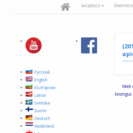
Secondary
NAUJIENOS
IŠMINTIES 
Navigation
Menu
(20
api
Pусский
English
Mieli
Български
teisingus
Latvia
Svenska
Suomi
Deutsch
Nederland