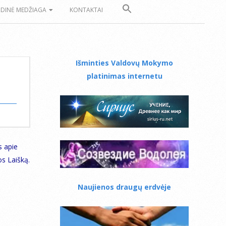
ZDINĖ MEDŽIAGA
KONTAKTAI
Išminties Valdovų Mokymo
platinimas internetu
s apie
os Laišką.
Naujienos draugų erdvėje