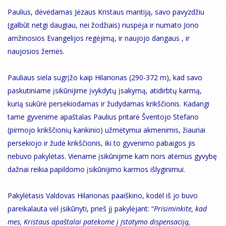
Paulius, dėvėdamas Jėzaus Kristaus mantiją, savo pavyzdžiu
(galbūt netgi daugiau, nei žodžiais) nuspėja ir numato Jono
amžinosios Evangelijos regėjimą, ir naujojo dangaus , ir
naujosios žemės.
Pauliaus siela sugrįžo kaip Hilarionas (290-372 m), kad savo
paskutiniame įsikūnijime įvykdytų įsakymą, atidirbtų karmą,
kurią sukūrė persekiodamas ir žudydamas krikščionis. Kadangi
tame gyvenime apaštalas Paulius pritarė Šventojo Stefano
(pirmojo krikščionių kankinio) užmėtymui akmenimis, žiauriai
persekiojo ir žudė krikščionis, iki to gyvenimo pabaigos jis
nebuvo pakylėtas. Viename įsikūnijime kam nors atėmus gyvybę
dažnai reikia papildomo įsikūnijimo karmos išlyginimui.
Pakylėtasis Valdovas Hilarionas paaiškino, kodėl iš jo buvo
pareikalauta vėl įsikūnyti, prieš jį pakylėjant: “
Prisiminkite, kad
mes, Kristaus apaštalai patekome į Įstatymo dispensaciją,