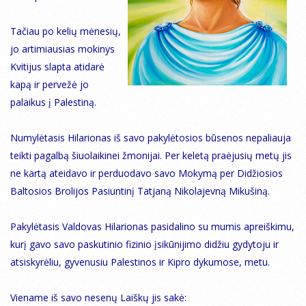
Tačiau po kelių mėnesių,
jo artimiausias mokinys
Kvitijus slapta atidarė
kapą ir pervežė jo
palaikus į Palestiną.
Numylėtasis Hilarionas iš savo pakylėtosios būsenos nepaliauja
teikti pagalbą šiuolaikinei žmonijai. Per keletą praėjusių metų jis
ne kartą ateidavo ir perduodavo savo Mokymą per Didžiosios
Baltosios Brolijos Pasiuntinį Tatjaną Nikolajevną Mikušiną.
Pakylėtasis Valdovas Hilarionas pasidalino su mumis apreiškimu,
kurį gavo savo paskutinio fizinio įsikūnijimo didžiu gydytoju ir
atsiskyrėliu, gyvenusiu Palestinos ir Kipro dykumose, metu.
Viename iš savo nesenų Laiškų jis sakė: