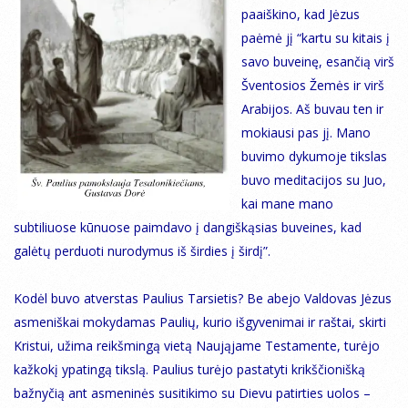
paaiškino, kad Jėzus
paėmė jį “kartu su kitais į
savo buveinę, esančią virš
Šventosios Žemės ir virš
Arabijos. Aš buvau ten ir
mokiausi pas jį. Mano
buvimo dykumoje tikslas
buvo meditacijos su Juo,
kai mane mano
subtiliuose kūnuose paimdavo į dangiškąsias buveines, kad
galėtų perduoti nurodymus iš širdies į širdį”.
Kodėl buvo atverstas Paulius Tarsietis? Be abejo Valdovas Jėzus
asmeniškai mokydamas Paulių, kurio išgyvenimai ir raštai, skirti
Kristui, užima reikšmingą vietą Naująjame Testamente, turėjo
kažkokį ypatingą tikslą. Paulius turėjo pastatyti krikščionišką
bažnyčią ant asmeninės susitikimo su Dievu patirties uolos –