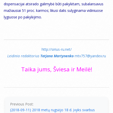
dispensacijai atsirado galimybė būti pakylėtam, subalansavus
mažiausiai 51 proc. karmos; likusi dalis sulyginama vidiniuose
lygiuose po pakylėjimo.
http://sirius-ru.net/
Leidinio redaktorius
Tatjana Martynenko
mtv757@yandex.ru
Taika jums, Šviesa ir Meilė!
2018-
09-
20
Previous Post:
(2018-09-11) 2018 metų rugsėjo 18 d. įvyks svarbus