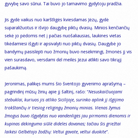
gyvybę savo sūnui. Tai buvo jo tarnavimo gydytoju pradžia.
Jis gydė vaikus nuo karštligės kviesdamas Jėzų, gydė
suparaližuotus ir išvijo daugybę piktų dvasių. Minios kenčiančių
sekė jo pėdomis net į pačias nuošaliausias, laukines vietas
tikėdamiesi išgyti ir apsivalyti nuo piktų dvasių. Daugybė jo
bandymų pasislėpti nuo žmonių buvo nesėkmingi, žmonės jį vis
vien surasdavo, versdami dėl meilės Jėzui atlikti savo tikrąjį
pašaukimą.
Jeronimas, palikęs mums šio šventojo gyvenimo aprašymą –
pagrindinį mūsų žinių apie jį šaltinį, rašo: “
Nesuskaičiuojami
stebuklai, kuriuos jis atliko Sicilijoje, surinko aplink jį išgijimo
trokštančių ir tiesiog religingų žmonių minias. Vienas žymus
žmogus buvo išgydytas nuo vandenligės jau pirmomis dienomis ir
kupinas dėkingumo siūlė dideles dovanas; tačiau šis griežtai
laikėsi Gelbėtojo žodžių: Veltui gavote, veltui duokite
”.