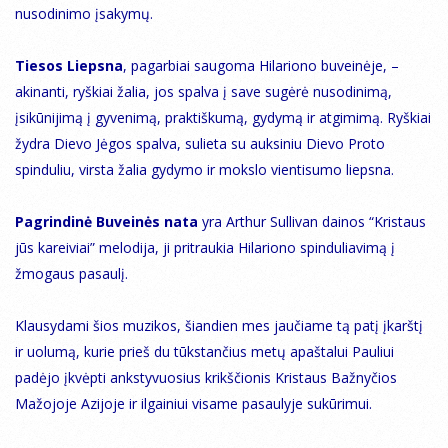
nusodinimo įsakymų.
Tiesos Liepsna
, pagarbiai saugoma Hilariono buveinėje, –
akinanti, ryškiai žalia, jos spalva į save sugėrė nusodinimą,
įsikūnijimą į gyvenimą, praktiškumą, gydymą ir atgimimą. Ryškiai
žydra Dievo Jėgos spalva, sulieta su auksiniu Dievo Proto
spinduliu, virsta žalia gydymo ir mokslo vientisumo liepsna.
Pagrindinė Buveinės nata
yra Arthur Sullivan dainos “Kristaus
jūs kareiviai” melodija, ji pritraukia Hilariono spinduliavimą į
žmogaus pasaulį.
Klausydami šios muzikos, šiandien mes jaučiame tą patį įkarštį
ir uolumą, kurie prieš du tūkstančius metų apaštalui Pauliui
padėjo įkvėpti ankstyvuosius krikščionis Kristaus Bažnyčios
Mažojoje Azijoje ir ilgainiui visame pasaulyje sukūrimui.