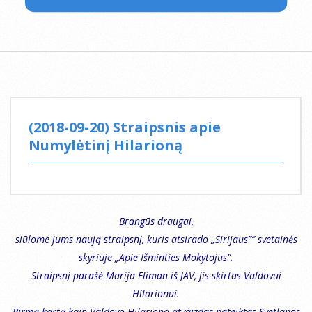
(2018-09-20) Straipsnis apie
Numylėtinį Hilarioną
Brangūs draugai,
siūlome jums naują straipsnį, kuris atsirado „Sirijaus”” svetainės
skyriuje „Apie Išminties Mokytojus”.
Straipsnį parašė Marija Fliman iš JAV, jis skirtas Valdovui
Hilarionui.
Pirmą kartą kaip Valdovo Hilariono atvaizdas pateiktas Svetlanos