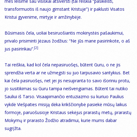
mes leisime sau visiškai atsiversti (tai reiškia “pasikeisti,
transformuotis iš naujo gimstant Kristuje”) ir paklusti Visatos
Kristui gyvenime, mirtyje ir amžinybėje.
Būsimasis čela, uoliai besiruošiantis mokinystės pašaukimui,
privalo prisiminti Jėzaus žodžius: “Ne jūs mane pasirinkote, o aš
[2]
jus pasirinkau”.
Tai reiškia, kad kol čela nepasiruošęs, būtent Guru, o ne jis
sprendžia verta ar ne užmegsti su juo tarpusavio santykius. Bet
kai čela pasiruošęs, net jei jis nesupranta to savo išoriniu protu,
jo susitikimas su Guru tampa neišvengiamas. Būtent tai nutiko
Sauliui iš Tarso. Visaapimančio entuziazmo su kuriuo Paulius
vykdė Viešpaties misiją dėka krikščionybė pasiekė mūsų laikus
formoje, paruošusioje Kristaus sekėjus prarastų metų, prarastų
Mokymų ir prarasto Žodžio atradimui, kurie mums dabar
sugrįžta.