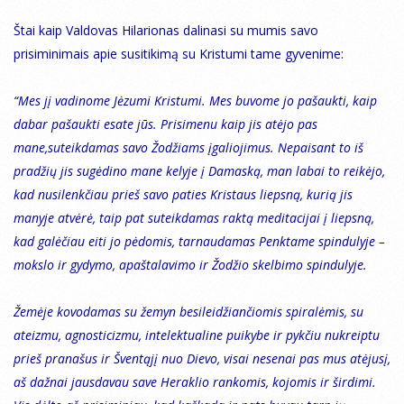
Štai kaip Valdovas Hilarionas dalinasi su mumis savo
prisiminimais apie susitikimą su Kristumi tame gyvenime:
“Mes jį vadinome Jėzumi Kristumi. Mes buvome jo pašaukti, kaip
dabar pašaukti esate jūs. Prisimenu kaip jis atėjo pas
mane,suteikdamas savo Žodžiams įgaliojimus. Nepaisant to iš
pradžių jis sugėdino mane kelyje į Damaską, man labai to reikėjo,
kad nusilenkčiau prieš savo paties Kristaus liepsną, kurią jis
manyje atvėrė, taip pat suteikdamas raktą meditacijai į liepsną,
kad galėčiau eiti jo pėdomis, tarnaudamas Penktame spindulyje –
mokslo ir gydymo, apaštalavimo ir Žodžio skelbimo spindulyje.
Žemėje kovodamas su žemyn besileidžiančiomis spiralėmis, su
ateizmu, agnosticizmu, intelektualine puikybe ir pykčiu nukreiptu
prieš pranašus ir Šventąjį nuo Dievo, visai nesenai pas mus atėjusį,
aš dažnai jausdavau save Heraklio rankomis, kojomis ir širdimi.