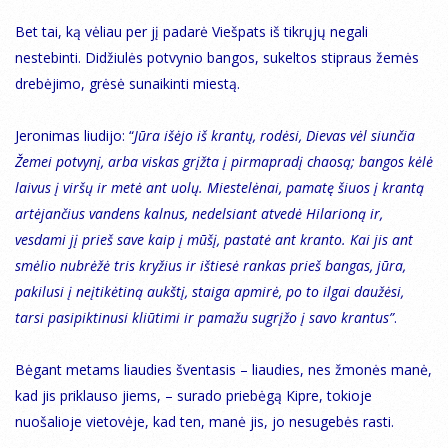
Bet tai, ką vėliau per jį padarė Viešpats iš tikrųjų negali
nestebinti. Didžiulės potvynio bangos, sukeltos stipraus žemės
drebėjimo, grėsė sunaikinti miestą.
Jeronimas liudijo: “
Jūra išėjo iš krantų, rodėsi, Dievas vėl siunčia
Žemei potvynį, arba viskas grįžta į pirmapradį chaosą; bangos kėlė
laivus į viršų ir metė ant uolų. Miestelėnai, pamatę šiuos į krantą
artėjančius vandens kalnus, nedelsiant atvedė Hilarioną ir,
vesdami jį prieš save kaip į mūšį, pastatė ant kranto. Kai jis ant
smėlio nubrėžė tris kryžius ir ištiesė rankas prieš bangas, jūra,
pakilusi į neįtikėtiną aukštį, staiga apmirė, po to ilgai daužėsi,
tarsi pasipiktinusi kliūtimi ir pamažu sugrįžo į savo krantus”
.
Bėgant metams liaudies šventasis – liaudies, nes žmonės manė,
kad jis priklauso jiems, – surado priebėgą Kipre, tokioje
nuošalioje vietovėje, kad ten, manė jis, jo nesugebės rasti.