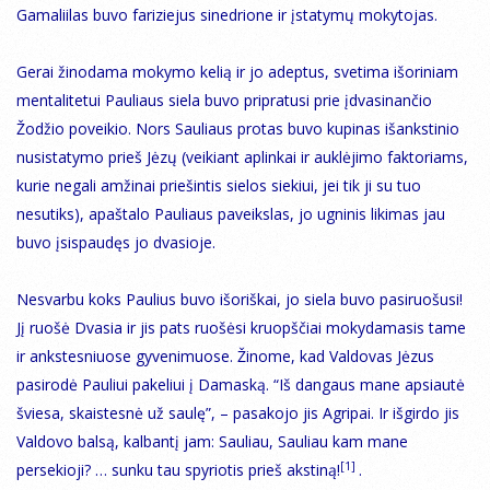
Gamaliilas buvo fariziejus sinedrione ir įstatymų mokytojas.
Gerai žinodama mokymo kelią ir jo adeptus, svetima išoriniam
mentalitetui Pauliaus siela buvo pripratusi prie įdvasinančio
Žodžio poveikio. Nors Sauliaus protas buvo kupinas išankstinio
nusistatymo prieš Jėzų (veikiant aplinkai ir auklėjimo faktoriams,
kurie negali amžinai priešintis sielos siekiui, jei tik ji su tuo
nesutiks), apaštalo Pauliaus paveikslas, jo ugninis likimas jau
buvo įsispaudęs jo dvasioje.
Nesvarbu koks Paulius buvo išoriškai, jo siela buvo pasiruošusi!
Jį ruošė Dvasia ir jis pats ruošėsi kruopščiai mokydamasis tame
ir ankstesniuose gyvenimuose. Žinome, kad Valdovas Jėzus
pasirodė Pauliui pakeliui į Damaską. “Iš dangaus mane apsiautė
šviesa, skaistesnė už saulę”, – pasakojo jis Agripai. Ir išgirdo jis
Valdovo balsą, kalbantį jam: Sauliau, Sauliau kam mane
[1]
persekioji? … sunku tau spyriotis prieš akstiną!
.