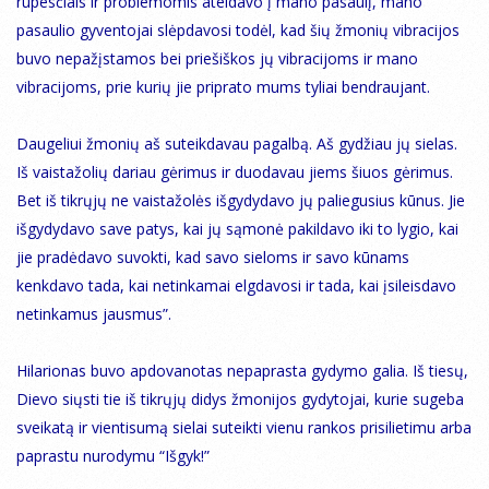
rūpesčiais ir problemomis ateidavo į mano pasaulį, mano
pasaulio gyventojai slėpdavosi todėl, kad šių žmonių vibracijos
buvo nepažįstamos bei priešiškos jų vibracijoms ir mano
vibracijoms, prie kurių jie priprato mums tyliai bendraujant.
Daugeliui žmonių aš suteikdavau pagalbą. Aš gydžiau jų sielas.
Iš vaistažolių dariau gėrimus ir duodavau jiems šiuos gėrimus.
Bet iš tikrųjų ne vaistažolės išgydydavo jų paliegusius kūnus. Jie
išgydydavo save patys, kai jų sąmonė pakildavo iki to lygio, kai
jie pradėdavo suvokti, kad savo sieloms ir savo kūnams
kenkdavo tada, kai netinkamai elgdavosi ir tada, kai įsileisdavo
netinkamus jausmus”.
Hilarionas buvo apdovanotas nepaprasta gydymo galia. Iš tiesų,
Dievo siųsti tie iš tikrųjų didys žmonijos gydytojai, kurie sugeba
sveikatą ir vientisumą sielai suteikti vienu rankos prisilietimu arba
paprastu nurodymu “Išgyk!”