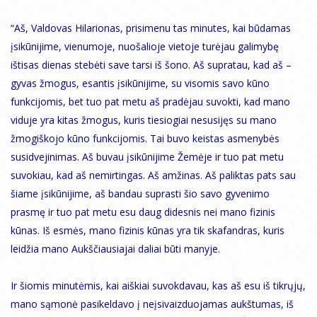
“Aš, Valdovas Hilarionas, prisimenu tas minutes, kai būdamas
įsikūnijime, vienumoje, nuošalioje vietoje turėjau galimybę
ištisas dienas stebėti save tarsi iš šono. Aš supratau, kad aš –
gyvas žmogus, esantis įsikūnijime, su visomis savo kūno
funkcijomis, bet tuo pat metu aš pradėjau suvokti, kad mano
viduje yra kitas žmogus, kuris tiesiogiai nesusijęs su mano
žmogiškojo kūno funkcijomis. Tai buvo keistas asmenybės
susidvejinimas. Aš buvau įsikūnijime Žemėje ir tuo pat metu
suvokiau, kad aš nemirtingas. Aš amžinas. Aš paliktas pats sau
šiame įsikūnijime, aš bandau suprasti šio savo gyvenimo
prasmę ir tuo pat metu esu daug didesnis nei mano fizinis
kūnas. Iš esmės, mano fizinis kūnas yra tik skafandras, kuris
leidžia mano Aukščiausiajai daliai būti manyje.
Ir šiomis minutėmis, kai aiškiai suvokdavau, kas aš esu iš tikrųjų,
mano sąmonė pasikeldavo į neįsivaizduojamas aukštumas, iš