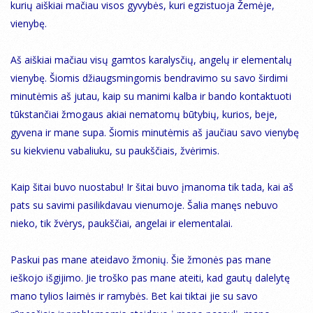
kurių aiškiai mačiau visos gyvybės, kuri egzistuoja Žemėje,
vienybę.
Aš aiškiai mačiau visų gamtos karalysčių, angelų ir elementalų
vienybę. Šiomis džiaugsmingomis bendravimo su savo širdimi
minutėmis aš jutau, kaip su manimi kalba ir bando kontaktuoti
tūkstančiai žmogaus akiai nematomų būtybių, kurios, beje,
gyvena ir mane supa. Šiomis minutėmis aš jaučiau savo vienybę
su kiekvienu vabaliuku, su paukščiais, žvėrimis.
Kaip šitai buvo nuostabu! Ir šitai buvo įmanoma tik tada, kai aš
pats su savimi pasilikdavau vienumoje. Šalia manęs nebuvo
nieko, tik žvėrys, paukščiai, angelai ir elementalai.
Paskui pas mane ateidavo žmonių. Šie žmonės pas mane
ieškojo išgijimo. Jie troško pas mane ateiti, kad gautų dalelytę
mano tylios laimės ir ramybės. Bet kai tiktai jie su savo