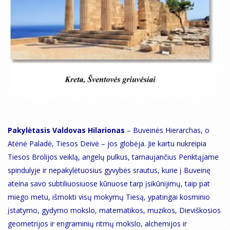
Pakylėtasis Valdovas Hilarionas
– Buveinės Hierarchas, o
Atėnė Paladė, Tiesos Deivė – jos globėja. Jie kartu nukreipia
Tiesos Brolijos veiklą, angelų pulkus, tarnaujančius Penktąjame
spindulyje ir nepakylėtuosius gyvybės srautus, kurie į Buveinę
ateina savo subtiliuosiuose kūnuose tarp įsikūnijimų, taip pat
miego metu, išmokti visų mokymų Tiesą, ypatingai kosminio
įstatymo, gydymo mokslo, matematikos, muzikos, Dieviškosios
geometrijos ir engraminių ritmų mokslo, alchemijos ir