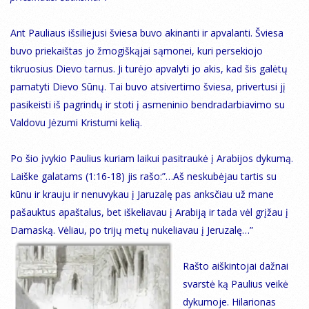
Ant Pauliaus išsiliejusi šviesa buvo akinanti ir apvalanti. Šviesa
buvo priekaištas jo žmogiškąjai sąmonei, kuri persekiojo
tikruosius Dievo tarnus. Ji turėjo apvalyti jo akis, kad šis galėtų
pamatyti Dievo Sūnų. Tai buvo atsivertimo šviesa, privertusi jį
pasikeisti iš pagrindų ir stoti į asmeninio bendradarbiavimo su
Valdovu Jėzumi Kristumi kelią.
Po šio įvykio Paulius kuriam laikui pasitraukė į Arabijos dykumą.
Laiške galatams (1:16-18) jis rašo:”…Aš neskubėjau tartis su
kūnu ir krauju ir nenuvykau į Jaruzalę pas anksčiau už mane
pašauktus apaštalus, bet iškeliavau į Arabiją ir tada vėl grįžau į
Damaską. Vėliau, po trijų metų nukeliavau į Jeruzalę…”
Rašto aiškintojai dažnai
svarstė ką Paulius veikė
dykumoje. Hilarionas