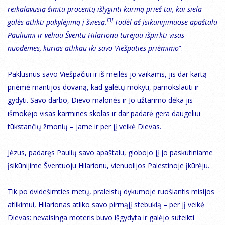
reikalavusią šimtu procentų išlyginti karmą prieš tai, kai siela
[3]
galės atlikti pakylėjimą į šviesą.
Todėl aš įsikūnijimuose apaštalu
Pauliumi ir vėliau Šventu Hilarionu turėjau išpirkti visas
nuodėmes, kurias atlikau iki savo Viešpaties priėmimo
”.
Paklusnus savo Viešpačiui ir iš meilės jo vaikams, jis dar kartą
priėmė mantijos dovaną, kad galėtų mokyti, pamokslauti ir
gydyti. Savo darbo, Dievo malonės ir Jo užtarimo dėka jis
išmokėjo visas karmines skolas ir dar padarė gera daugeliui
tūkstančių žmonių – jame ir per jį veikė Dievas.
Jėzus, padaręs Paulių savo apaštalu, globojo jį jo paskutiniame
įsikūnijime Šventuoju Hilarionu, vienuolijos Palestinoje įkūrėju.
Tik po dvidešimties metų, praleistų dykumoje ruošiantis misijos
atlikimui, Hilarionas atliko savo pirmąjį stebuklą – per jį veikė
Dievas: nevaisinga moteris buvo išgydyta ir galėjo suteikti