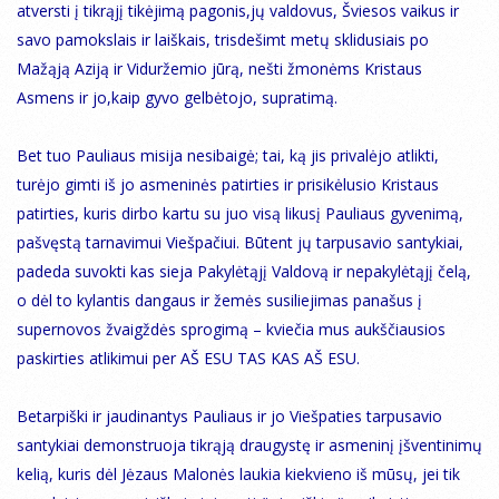
atversti į tikrąjį tikėjimą pagonis,jų valdovus, Šviesos vaikus ir
savo pamokslais ir laiškais, trisdešimt metų sklidusiais po
Mažąją Aziją ir Viduržemio jūrą, nešti žmonėms Kristaus
Asmens ir jo,kaip gyvo gelbėtojo, supratimą.
Bet tuo Pauliaus misija nesibaigė; tai, ką jis privalėjo atlikti,
turėjo gimti iš jo asmeninės patirties ir prisikėlusio Kristaus
patirties, kuris dirbo kartu su juo visą likusį Pauliaus gyvenimą,
pašvęstą tarnavimui Viešpačiui. Būtent jų tarpusavio santykiai,
padeda suvokti kas sieja Pakylėtąjį Valdovą ir nepakylėtąjį čelą,
o dėl to kylantis dangaus ir žemės susiliejimas panašus į
supernovos žvaigždės sprogimą – kviečia mus aukščiausios
paskirties atlikimui per AŠ ESU TAS KAS AŠ ESU.
Betarpiški ir jaudinantys Pauliaus ir jo Viešpaties tarpusavio
santykiai demonstruoja tikrąją draugystę ir asmeninį įšventinimų
kelią, kuris dėl Jėzaus Malonės laukia kiekvieno iš mūsų, jei tik