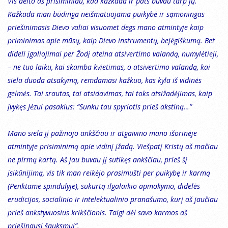
Vis dėlto aš prisiminiau, kad kažkada ir pats buvau tarp jų.
Kažkada man būdinga neišmatuojama puikybė ir sąmoningas
priešinimasis Dievo valiai visuomet degs mano atmintyje kaip
priminimas apie mūsų, kaip Dievo instrumentų, bejėgiškumą. Bet
dideli įgaliojimai per Žodį ateina atsivertimo valandą, numylėtieji,
– ne tuo laiku, kai skamba kvietimas, o atsivertimo valandą, kai
siela duoda atsakymą, remdamasi kažkuo, kas kyla iš vidinės
gelmės. Tai srautas, tai atsidavimas, tai toks atsižadėjimas, kaip
įvykęs Jėzui pasakius: “Sunku tau spyriotis prieš akstiną…”
Mano siela jį pažinojo ankščiau ir atgaivino mano išorinėje
atmintyje prisiminimą apie vidinį įžadą. Viešpatį Kristų aš mačiau
ne pirmą kartą. Aš jau buvau jį sutikęs ankščiau, prieš šį
įsikūnijimą, vis tik man reikėjo prasimušti per puikybę ir karmą
(Penktame spindulyje), sukurtą ilgalaikio apmokymo, didelės
erudicijos, socialinio ir intelektualinio pranašumo, kurį aš jaučiau
prieš ankstyvuosius krikščionis. Taigi dėl savo karmos aš
priešinausi šauksmui”.