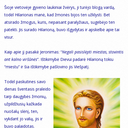
Šioje vietovėje gyveno laukiniai žvėrys, ji turėjo blogą vardą,
todėl Hilarionas manė, kad žmonės bijos ten užklysti. Bet
atsirado žmogus, kuris, nepaisant paralyžiaus, sugebėjo ten
patekti. Jis surado Hilarioną, buvo išgydytas ir apskelbė apie tai
visur.
Kaip apie jį pasakė Jeronimas: “
Negali pasislėpti miestas, stovintis
ant kalno viršūnės
”. Ištikimybė Dievui padarė Hilarioną tokiu
“miestu” ir šia ištikimybe pašlovino jis Viešpatį.
Todėl paskutines savo
dienas šventasis praleido
tarp daugybės žmonių,
užpildžiusių kažkada
nuošalų slėnį, ten,
vykdant jo valią, jis ir
buvo palaidotas.