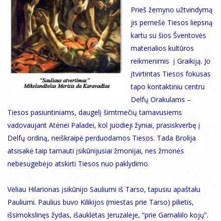
Prieš žemyno užtvindymą
jis pernešė Tiesos liepsną
kartu su šios Šventovės
materialios kultūros
reikmenimis į Graikiją. Jo
įtvirtintas Tiesos fokusas
tapo kontaktiniu centru
Delfų Orakulams –
Tiesos pasiuntiniams, daugelį šimtmečių tarnavusiems
vadovaujant Atėnei Paladei, kol juodieji žyniai, prasiskverbę į
Delfų ordiną, neiškraipė perduodamos Tiesos. Tada Brolija
atsisakė taip tarnauti įsikūnijusiai žmonijai, nes žmonės
nebesugebėjo atskirti Tiesos nuo paklydimo.
Vėliau Hilarionas įsikūnijo Sauliumi iš Tarso, tapusiu apaštalu
Pauliumi. Paulius buvo Kilikijos (miestas prie Tarso) pilietis,
išsimokslinęs žydas, išauklėtas Jeruzalėje, “prie Gamaliilo kojų”.