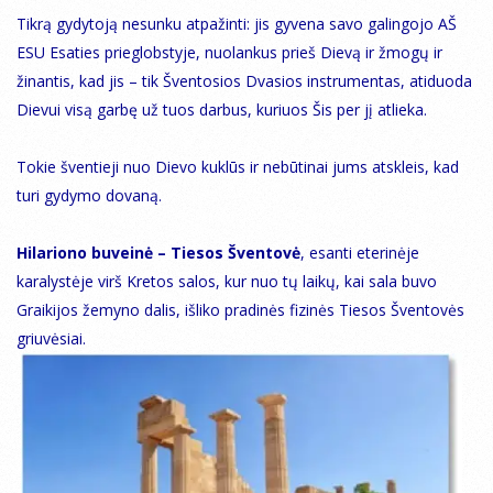
Tikrą gydytoją nesunku atpažinti: jis gyvena savo galingojo AŠ
ESU Esaties prieglobstyje, nuolankus prieš Dievą ir žmogų ir
žinantis, kad jis – tik Šventosios Dvasios instrumentas, atiduoda
Dievui visą garbę už tuos darbus, kuriuos Šis per jį atlieka.
Tokie šventieji nuo Dievo kuklūs ir nebūtinai jums atskleis, kad
turi gydymo dovaną.
Hilariono buveinė – Tiesos Šventovė
, esanti eterinėje
karalystėje virš Kretos salos, kur nuo tų laikų, kai sala buvo
Graikijos žemyno dalis, išliko pradinės fizinės Tiesos Šventovės
griuvėsiai.