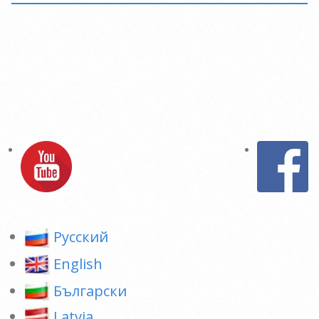
Pусский
English
Български
Latvia