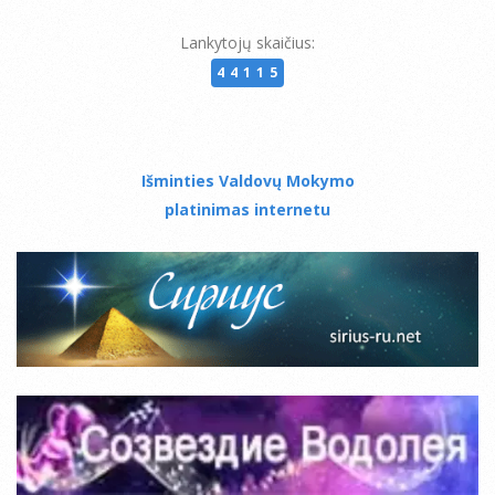
Lankytojų skaičius:
44115
Išminties Valdovų Mokymo
platinimas internetu