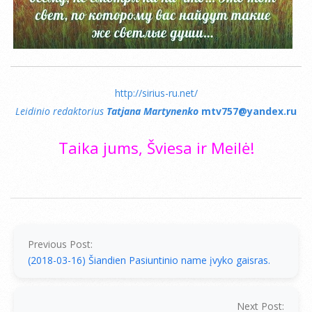
http://sirius-ru.net/
Leidinio redaktorius
Tatjana Martynenko
mtv757@yandex.ru
Taika jums, Šviesa ir Meilė!
2018-
03-
23
Previous Post:
(2018-03-16) Šiandien Pasiuntinio name įvyko gaisras.
Next Post: