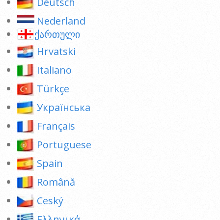
Deutsch
Nederland
ქართული
Hrvatski
Italiano
Türkçe
Українська
Français
Portuguese
Spain
Română
Ceský
Ελληνικά