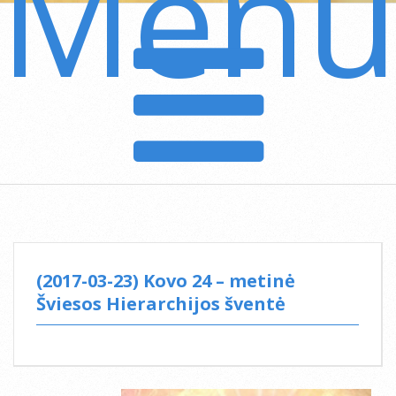
Men
Secondary
Navigation
Menu
(2017-03-23) Kovo 24 – metinė
Šviesos Hierarchijos šventė