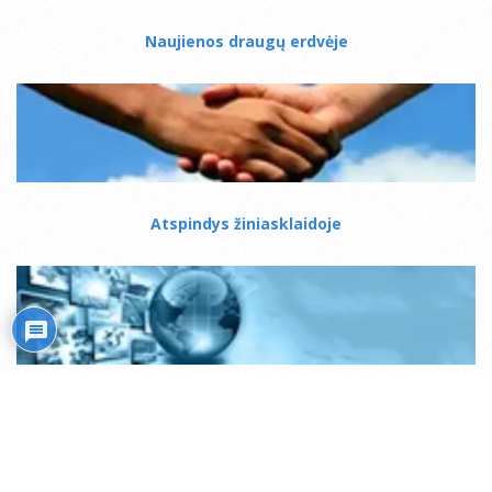
Naujienos draugų erdvėje
Atspindys žiniasklaidoje
Mistiko kelias