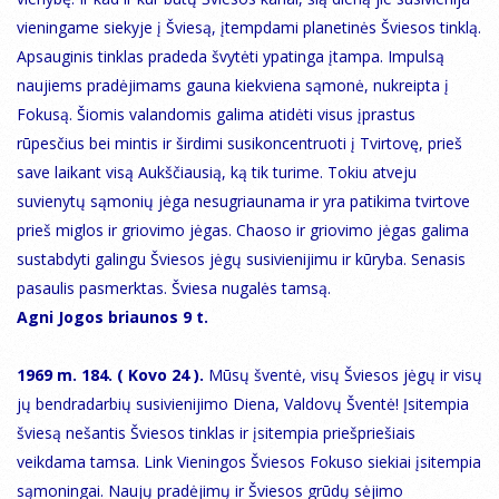
vieningame siekyje į Šviesą, įtempdami planetinės Šviesos tinklą.
Apsauginis tinklas pradeda švytėti ypatinga įtampa. Impulsą
naujiems pradėjimams gauna kiekviena sąmonė, nukreipta į
Fokusą. Šiomis valandomis galima atidėti visus įprastus
rūpesčius bei mintis ir širdimi susikoncentruoti į Tvirtovę, prieš
save laikant visą Aukščiausią, ką tik turime. Tokiu atveju
suvienytų sąmonių jėga nesugriaunama ir yra patikima tvirtove
prieš miglos ir griovimo jėgas. Chaoso ir griovimo jėgas galima
sustabdyti galingu Šviesos jėgų susivienijimu ir kūryba. Senasis
pasaulis pasmerktas. Šviesa nugalės tamsą.
Agni Jogos briaunos 9 t.
1969 m. 184. ( Kovo 24 ).
Mūsų šventė, visų Šviesos jėgų ir visų
jų bendradarbių susivienijimo Diena, Valdovų Šventė! Įsitempia
šviesą nešantis Šviesos tinklas ir įsitempia priešpriešiais
veikdama tamsa. Link Vieningos Šviesos Fokuso siekiai įsitempia
sąmoningai. Naujų pradėjimų ir Šviesos grūdų sėjimo