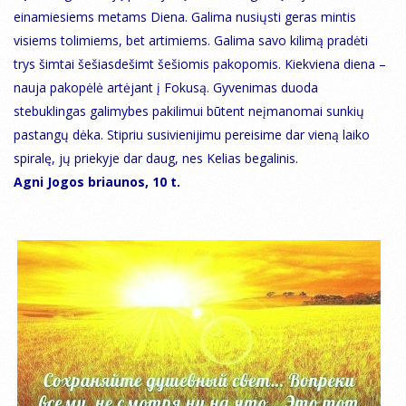
einamiesiems metams Diena. Galima nusiųsti geras mintis
visiems tolimiems, bet artimiems. Galima savo kilimą pradėti
trys šimtai šešiasdešimt šešiomis pakopomis. Kiekviena diena –
nauja pakopėlė artėjant į Fokusą. Gyvenimas duoda
stebuklingas galimybes pakilimui būtent neįmanomai sunkių
pastangų dėka. Stipriu susivienijimu pereisime dar vieną laiko
spiralę, jų priekyje dar daug, nes Kelias begalinis.
Agni Jogos briaunos, 10 t.