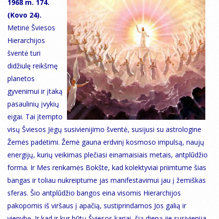
1968 m. 174.
(Kovo 24).
Metinė Šviesos
Hierarchijos
šventė turi
didžiulę reikšmę
planetos
gyvenimui ir įtaką
pasaulinių įvykių
eigai. Tai įtempto
visų Šviesos Jėgų susivienijimo šventė, susijusi su astrologine
Žemės padėtimi. Žemė gauna erdvinį kosmoso impulsą, naujų
energijų, kurių veikimas plečiasi einamaisiais metais, antplūdžio
forma. Ir Mes renkamės Bokšte, kad kolektyviai priimtume šias
bangas ir toliau nukreiptume jas manifestavimui jau į žemiškas
sferas. Šio antplūdžio bangos eina visomis Hierarchijos
pakopomis iš viršaus į apačią, sustiprindamos Jos galią ir
vienybę. Ir kad ir kur būtų Šviesos kariai, šią dieną jie susivienija