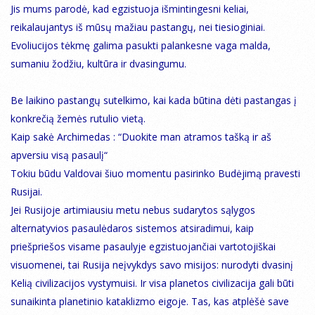
Jis mums parodė, kad egzistuoja išmintingesni keliai,
reikalaujantys iš mūsų mažiau pastangų, nei tiesioginiai.
Evoliucijos tėkmę galima pasukti palankesne vaga malda,
sumaniu žodžiu, kultūra ir dvasingumu.
Be laikino pastangų sutelkimo, kai kada būtina dėti pastangas į
konkrečią žemės rutulio vietą.
Kaip sakė Archimedas : “Duokite man atramos tašką ir aš
apversiu visą pasaulį“
Tokiu būdu Valdovai šiuo momentu pasirinko Budėjimą pravesti
Rusijai.
Jei Rusijoje artimiausiu metu nebus sudarytos sąlygos
alternatyvios pasaulėdaros sistemos atsiradimui, kaip
priešpriešos visame pasaulyje egzistuojančiai vartotojiškai
visuomenei, tai Rusija neįvykdys savo misijos: nurodyti dvasinį
Kelią civilizacijos vystymuisi. Ir visa planetos civilizacija gali būti
sunaikinta planetinio kataklizmo eigoje. Tas, kas atplėšė save