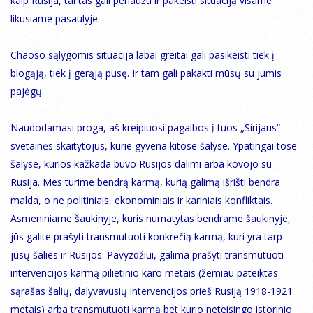
kaip Rusija, tai tas gali perlaužti ir pakeisti situaciją visame
likusiame pasaulyje.
Chaoso sąlygomis situacija labai greitai gali pasikeisti tiek į
blogąją, tiek į gerąją pusę. Ir tam gali pakakti mūsų su jumis
pajėgų.
Naudodamasi proga, aš kreipiuosi pagalbos į tuos „Sirijaus“
svetainės skaitytojus, kurie gyvena kitose šalyse. Ypatingai tose
šalyse, kurios kažkada buvo Rusijos dalimi arba kovojo su
Rusija. Mes turime bendrą karmą, kurią galimą išrišti bendra
malda, o ne politiniais, ekonominiais ir kariniais konfliktais.
Asmeniniame šaukinyje, kuris numatytas bendrame šaukinyje,
jūs galite prašyti transmutuoti konkrečią karmą, kuri yra tarp
jūsų šalies ir Rusijos. Pavyzdžiui, galima prašyti transmutuoti
intervencijos karmą pilietinio karo metais (žemiau pateiktas
sąrašas šalių, dalyvavusių intervencijos prieš Rusiją 1918-1921
metais) arba transmutuoti karmą bet kurio neteisingo istorinio