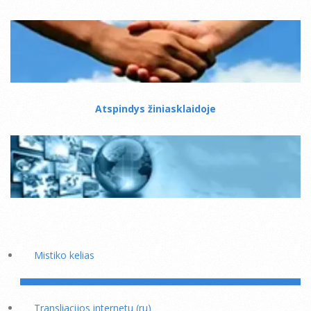
Atspindys žiniasklaidoje
Mistiko kelias
Transliacijos internetu (ru)