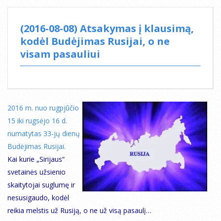
(2016-08-08) Atsakymas į klausimą,
kodėl Budėjimas Rusijai, o ne
visam pasauliui
2016 m. nuo rugpjūčio
15 iki rugsėjo 16 d.
numatytas 33-jų dienų
Budėjimas Rusijai.
Kai kurie „Sirijaus“
svetainės užsienio
skaitytojai suglumę ir
nesusigaudo, kodėl
reikia melstis už Rusiją, o ne už visą pasaulį…