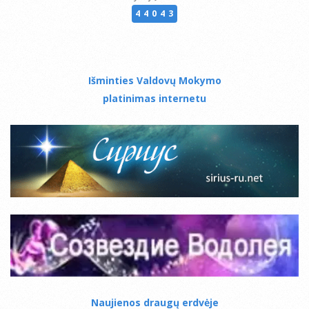
44043
Išminties Valdovų Mokymo
platinimas internetu
Naujienos draugų erdvėje