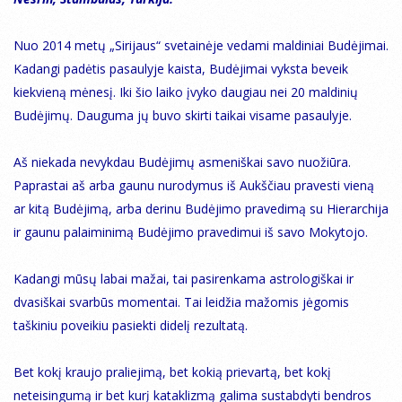
Nuo 2014 metų „Sirijaus“ svetainėje vedami maldiniai Budėjimai.
Kadangi padėtis pasaulyje kaista, Budėjimai vyksta beveik
kiekvieną mėnesį. Iki šio laiko įvyko daugiau nei 20 maldinių
Budėjimų. Dauguma jų buvo skirti taikai visame pasaulyje.
Aš niekada nevykdau Budėjimų asmeniškai savo nuožiūra.
Paprastai aš arba gaunu nurodymus iš Aukščiau pravesti vieną
ar kitą Budėjimą, arba derinu Budėjimo pravedimą su Hierarchija
ir gaunu palaiminimą Budėjimo pravedimui iš savo Mokytojo.
Kadangi mūsų labai mažai, tai pasirenkama astrologiškai ir
dvasiškai svarbūs momentai. Tai leidžia mažomis jėgomis
taškiniu poveikiu pasiekti didelį rezultatą.
Bet kokį kraujo praliejimą, bet kokią prievartą, bet kokį
neteisingumą ir bet kurį kataklizmą galima sustabdyti bendros