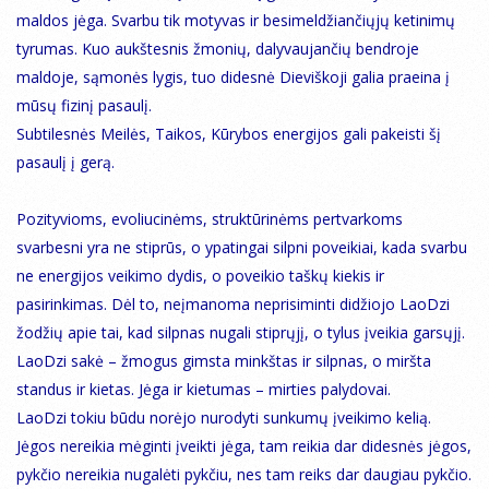
maldos jėga. Svarbu tik motyvas ir besimeldžiančiųjų ketinimų
tyrumas. Kuo aukštesnis žmonių, dalyvaujančių bendroje
maldoje, sąmonės lygis, tuo didesnė Dieviškoji galia praeina į
mūsų fizinį pasaulį.
Subtilesnės Meilės, Taikos, Kūrybos energijos gali pakeisti šį
pasaulį į gerą.
Pozityvioms, evoliucinėms, struktūrinėms pertvarkoms
svarbesni yra ne stiprūs, o ypatingai silpni poveikiai, kada svarbu
ne energijos veikimo dydis, o poveikio taškų kiekis ir
pasirinkimas. Dėl to, neįmanoma neprisiminti didžiojo LaoDzi
žodžių apie tai, kad silpnas nugali stiprųjį, o tylus įveikia garsųjį.
LaoDzi sakė – žmogus gimsta minkštas ir silpnas, o miršta
standus ir kietas. Jėga ir kietumas – mirties palydovai.
LaoDzi tokiu būdu norėjo nurodyti sunkumų įveikimo kelią.
Jėgos nereikia mėginti įveikti jėga, tam reikia dar didesnės jėgos,
pykčio nereikia nugalėti pykčiu, nes tam reiks dar daugiau pykčio.