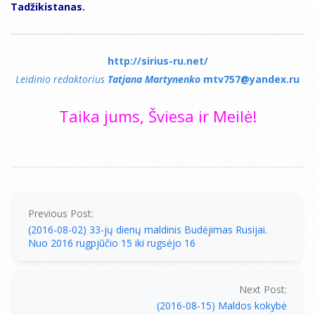
Tadžikistanas.
http://sirius-ru.net/
Leidinio redaktorius
Tatjana Martynenko
mtv757@yandex.ru
Taika jums, Šviesa ir Meilė!
2016-
08-
08
Previous Post:
(2016-08-02) 33-jų dienų maldinis Budėjimas Rusijai.
Nuo 2016 rugpjūčio 15 iki rugsėjo 16
Next Post:
(2016-08-15) Maldos kokybė