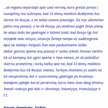
…aš negaliu neparašyti apie savo nerimą, kuris greitai perėjo į
nusivylimą, kai sužinojau, kad 33 dienų maldinis Budėjimas bus
skirtas tik Rusijai, o ne taikai visame pasaulyje. Šie trys užtemimai
palies visą pasaulį, o ne tik Rusiją. Jos vaidmuo pagal Dievo planą
be abejo didis bei ypatingas ir būtent todėl, kad Rusija ligi šiol
neįvykdė savo misijos, situacija Žemėje tampa vis sudėtingesnė.
Apie tai kalbėjo Viešpats Šiva savo paskutiniame laiške.
Dabar gaisras apėmė visą pasaulį ir sunku įtikinti žmones melstis
tik už kaimyną, kai ugnis apėmė ir tavo namus. Jei aš pažodžiui
išversiu pranešimą į turkų kalbą apie tai, kad 33 dienų maldinis
Budėjimas bus tik Rusijai, manau, Turkijos žmonėms jis sukels ne
tik nesupratimą, bet ir susierzinimą, ypatingai po kruvinojo
bandymo įvykdyti karinį perversmą, kurio metu žuvo daug žmonių.
Panaši reakcija gali būti ir Ukrainoje, Vokietijoje, Prancūzijoje ir
t.t.
Nesrin, Stambulas, Turkija.