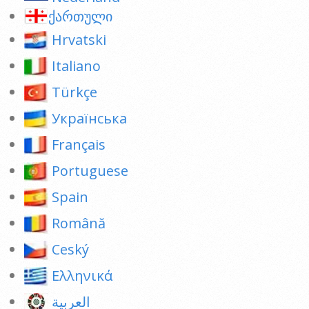
ქართული
Hrvatski
Italiano
Türkçe
Українська
Français
Portuguese
Spain
Română
Ceský
Ελληνικά
العربية