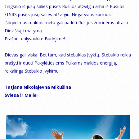
žingsnio iš jūsų šalies pusės Rusijos atžvilgiu arba iš Rusijos
/TSRS pusės jūsų šalies atžvilgiu. Negatyvios karmos
ištirpinimas maldos metu gali padėti Rusijos žmonėms atrasti
Dieviškąjį matymą.
Prašau, dalyvaukite Budėjime!
Dievas gali viską! Bet tam, kad stebuklas įvyktų, Stebuklo reikia
prašyti ir duoti Pakylėtiesiems Pulkams maldos energiją,
reikalingą Stebuklo įvykimui.
Tatjana Nikolajevna Mikušina
Šviesa ir Meilė!