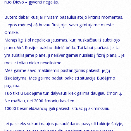
nuo Dievo – gyventi negalės.
Būtent dabar Rusijai ir visam pasauliui atėjo kritinis momentas.
Liepos mėnesį aš buvau Rusijoje, savo gimtajame mieste
Omske.
Manęs ligi šiol nepalieka jausmas, kurį nuskaičiau iš subtiliojo
plano. Virš Rusijos pakibo didelė bėda. Tai labai jaučiasi. Jei tai
yra subtiliajame plane, ji neišvengiamai nusileis į fizinį planą… jei
mes ir toliau nieko neveiksime.
Mes galime savo maldinėmis pastangomis pakeisti jėgų
išsidėstymą. Mes galime padėti pakeisti situaciją Budėjimo
pagalba.
Tuo tikslu Budėjime turi dalyvauti kiek galima daugiau žmonių.
Ne mažiau, nei 2000 žmonių kasdien.
10000 besimeldžiančių gali pakeisti situaciją akimirksniu.
Jei pasiseks sukurti naujos pasaulėdaros pavyzdį tokioje šalyje,