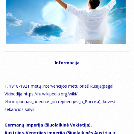
Informacija
1. 1918-1921 metų intervencijos metu prieš Rusiją(pagal
Vikipediją https://ru.wikipedia.org/wiki/
Иностранная_военная_интервенция_в_России), kovėsi
sekančios šalys:
Germanų imperija (šiuolaikinė Vokietija),
Austrijos-Vengrijos imperija (šiuolaikinės Austrija ir