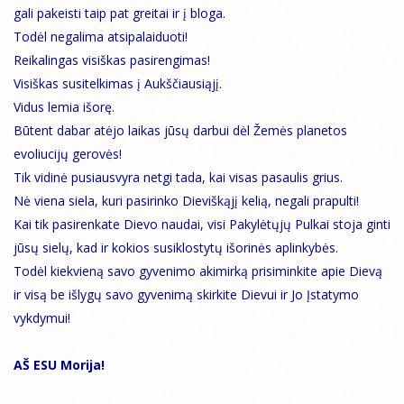
gali pakeisti taip pat greitai ir į bloga.
Todėl negalima atsipalaiduoti!
Reikalingas visiškas pasirengimas!
Visiškas susitelkimas į Aukščiausiąjį.
Vidus lemia išorę.
Būtent dabar atėjo laikas jūsų darbui dėl Žemės planetos
evoliucijų gerovės!
Tik vidinė pusiausvyra netgi tada, kai visas pasaulis grius.
Nė viena siela, kuri pasirinko Dieviškąjį kelią, negali prapulti!
Kai tik pasirenkate Dievo naudai, visi Pakylėtųjų Pulkai stoja ginti
jūsų sielų, kad ir kokios susiklostytų išorinės aplinkybės.
Todėl kiekvieną savo gyvenimo akimirką prisiminkite apie Dievą
ir visą be išlygų savo gyvenimą skirkite Dievui ir Jo Įstatymo
vykdymui!
AŠ ESU Morija!