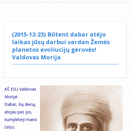
(2015-12-23) Būtent dabar atėjo
laikas jūsų darbui vardan Žemės
planetos evoliucijų gerovės!
Valdovas Morija
AŠ ESU Valdovas
Morija!
Dabar, šią dieną,
atėjau pas jus,
numylėtieji mano
čelos.