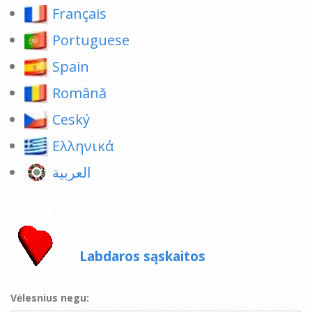
Français
Portuguese
Spain
Română
Ceský
Ελληνικά
العربية
Labdaros sąskaitos
Vėlesnius negu: