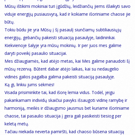
Mūsų ištikimi mokiniai turi įgūdžių, leidžiančių jiems išlaikyti savo
viduje energijų pusiausvyrą, kad ir kokiame išoriniame chaose jie
būtų.
Tokiu būdu jie yra Mūsų į šį pasaulį siunčiamų subtiliausiųjų
energijų, gebančių pakeisti situaciją pasaulyje, laidininkai.
Kiekvienoje šalyje yra mūsų mokinių. Ir per juos mes galime
daryti poveikį pasaulio situacijai.
Mes džiaugiamės, kad atėjo metas, kai Mes galime panaudoti šį
mūsų rezervą. Būtent dabar atėjo laikas, kai su nedaugelio
vidinės galios pagalba galima pakeisti situaciją pasaulyje.
Ką gi, linkiu jums sėkmės!
Visada prisiminkite tai, kad išorę lemia vidus. Todėl, jeigu
pakankamam individų skaičiui pavyks išsaugoti vidinę ramybę ir
harmoniją, meilės ir džiaugsmo jausmus bet kuriame išoriniame
chaose, tai pasaulio situacija į gera gali pasikeisti tiesiog per
keletą metų.
Tačiau niekada neverta pamiršti, kad chaoso būsena situaciją