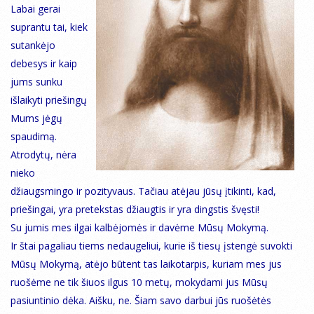
Labai gerai
suprantu tai, kiek
sutankėjo
debesys ir kaip
jums sunku
išlaikyti priešingų
Mums jėgų
spaudimą.
Atrodytų, nėra
nieko
džiaugsmingo ir pozityvaus. Tačiau atėjau jūsų įtikinti, kad,
priešingai, yra pretekstas džiaugtis ir yra dingstis švęsti!
Su jumis mes ilgai kalbėjomės ir davėme Mūsų Mokymą.
Ir štai pagaliau tiems nedaugeliui, kurie iš tiesų įstengė suvokti
Mūsų Mokymą, atėjo būtent tas laikotarpis, kuriam mes jus
ruošėme ne tik šiuos ilgus 10 metų, mokydami jus Mūsų
pasiuntinio dėka. Aišku, ne. Šiam savo darbui jūs ruošėtės