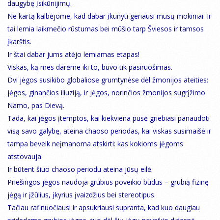
daugybę įsikūnijimų.
Ne kartą kalbėjome, kad dabar įkūnyti geriausi mūsų mokiniai. Ir
tai lemia laikmečio rūstumas bei mūšio tarp Šviesos ir tamsos
įkarštis.
Ir štai dabar jums atėjo lemiamas etapas!
Viskas, ką mes darėme iki to, buvo tik pasiruošimas.
Dvi jėgos susikibo globaliose grumtynėse dėl žmonijos ateities:
jėgos, ginančios iliuziją, ir jėgos, norinčios žmonijos sugrįžimo
Namo, pas Dievą.
Tada, kai jėgos įtemptos, kai kiekviena pusė griebiasi panaudoti
visą savo galybę, ateina chaoso periodas, kai viskas susimaišė ir
tampa beveik neįmanoma atskirti: kas kokioms jėgoms
atstovauja.
Ir būtent šiuo chaoso periodu ateina jūsų eilė.
Priešingos jėgos naudoja grubius poveikio būdus – grubią fizinę
jėgą ir įžūlius, įkyrius įvaizdžius bei stereotipus.
Tačiau rafinuočiausi ir apsukriausi supranta, kad kuo daugiau