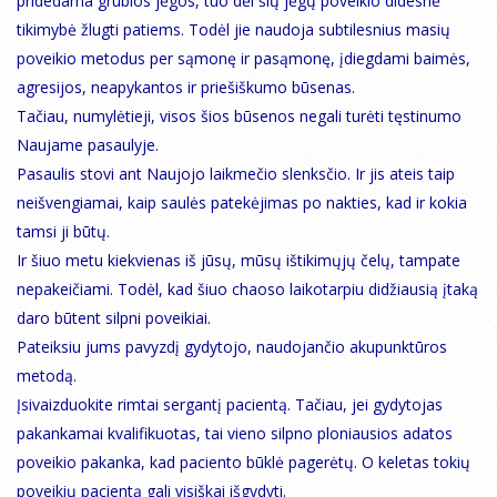
pridedama grubios jėgos, tuo dėl šių jėgų poveikio didesnė
tikimybė žlugti patiems. Todėl jie naudoja subtilesnius masių
poveikio metodus per sąmonę ir pasąmonę, įdiegdami baimės,
agresijos, neapykantos ir priešiškumo būsenas.
Tačiau, numylėtieji, visos šios būsenos negali turėti tęstinumo
Naujame pasaulyje.
Pasaulis stovi ant Naujojo laikmečio slenksčio. Ir jis ateis taip
neišvengiamai, kaip saulės patekėjimas po nakties, kad ir kokia
tamsi ji būtų.
Ir šiuo metu kiekvienas iš jūsų, mūsų ištikimųjų čelų, tampate
nepakeičiami. Todėl, kad šiuo chaoso laikotarpiu didžiausią įtaką
daro būtent silpni poveikiai.
Pateiksiu jums pavyzdį gydytojo, naudojančio akupunktūros
metodą.
Įsivaizduokite rimtai sergantį pacientą. Tačiau, jei gydytojas
pakankamai kvalifikuotas, tai vieno silpno ploniausios adatos
poveikio pakanka, kad paciento būklė pagerėtų. O keletas tokių
poveikių pacientą gali visiškai išgydyti.