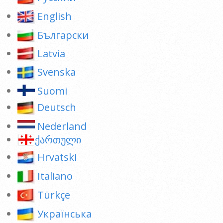
English
Български
Latvia
Svenska
Suomi
Deutsch
Nederland
ქართული
Hrvatski
Italiano
Türkçe
Українська