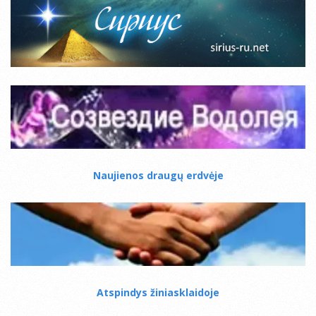
Naujienos draugų erdvėje
Atspindys žiniasklaidoje