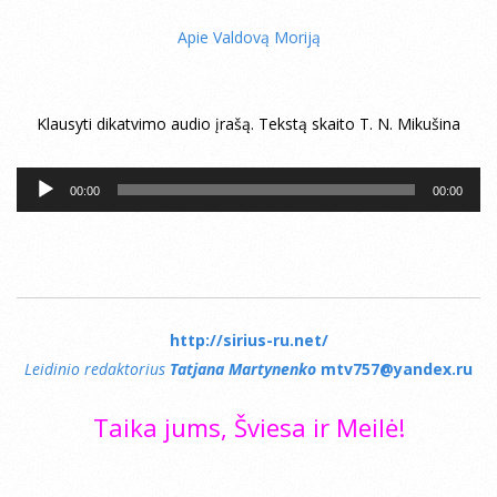
Apie Valdovą Moriją
Klausyti dikatvimo audio įrašą. Tekstą skaito T. N. Mikušina
Audio
00:00
00:00
grotuvas
http://sirius-ru.net/
Leidinio redaktorius
Tatjana Martynenko
mtv757@yandex.ru
Taika jums, Šviesa ir Meilė!