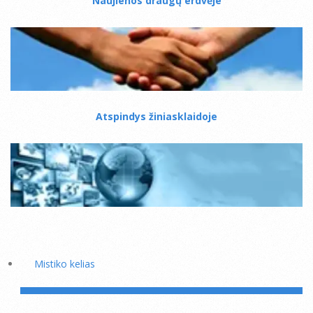
Naujienos draugų erdvėje
Atspindys žiniasklaidoje
Mistiko kelias