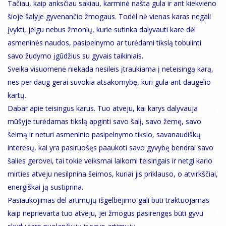
Tačiau, kaip anksčiau sakiau, karminė našta gula ir ant kiekvieno
šioje šalyje gyvenančio žmogaus. Todėl nė vienas karas negali
įvykti, jeigu nebus žmonių, kurie sutinka dalyvauti kare dėl
asmeninės naudos, pasipelnymo ar turėdami tikslą tobulinti
savo žudymo įgūdžius su gyvais taikiniais.
Sveika visuomenė niekada nesileis įtraukiama į neteisingą karą,
nes per daug gerai suvokia atsakomybę, kuri gula ant daugelio
kartų.
Dabar apie teisingus karus. Tuo atveju, kai karys dalyvauja
mūšyje turėdamas tikslą apginti savo šalį, savo žemę, savo
šeimą ir neturi asmeninio pasipelnymo tikslo, savanaudiškų
interesų, kai yra pasiruošęs paaukoti savo gyvybę bendrai savo
šalies gerovei, tai tokie veiksmai laikomi teisingais ir netgi kario
mirties atveju nesilpnina šeimos, kuriai jis priklauso, o atvirkščiai,
energiškai ją sustiprina.
Pasiaukojimas dėl artimųjų išgelbėjimo gali būti traktuojamas
kaip neprievarta tuo atveju, jei žmogus pasirengęs būti gyvu