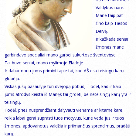
Valdybos narė.
Mane taip pat
žino kaip Tiesos
Deivę.
Ir kažkada seniai
žmonės mane
garbindavo specialiai mano garbei sukurtose šventovėse.
Tai buvo seniai, mano mylimoje Eladoje.
Ir dabar noriu jums priminti apie tai, kad AŠ esu teisingų karų
globėja.
Viskas jūsų pasaulyje turi dvejopą pobūdį. Todėl, kad ir kaip
jums atrodys keista iš Manęs tai girdėti, be neteisingų karų yra ir
teisingų.
Todėl, prieš nusprendžiant dalyvauti viename ar kitame kare,
reikia labai gerai suprasti tuos motyvus, kurie veda jus ir tuos
žmones, apdovanotus valdžia ir priimančius sprendimus, pradėti
karą.