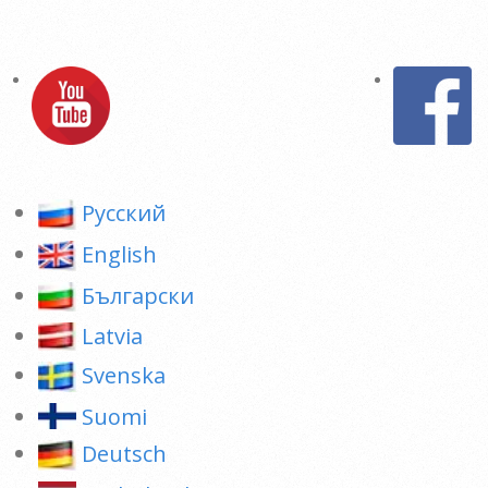
Pусский
English
Български
Latvia
Svenska
Suomi
Deutsch