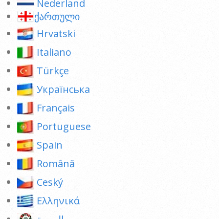
Nederland
ქართული
Hrvatski
Italiano
Türkçe
Українська
Français
Portuguese
Spain
Română
Ceský
Ελληνικά