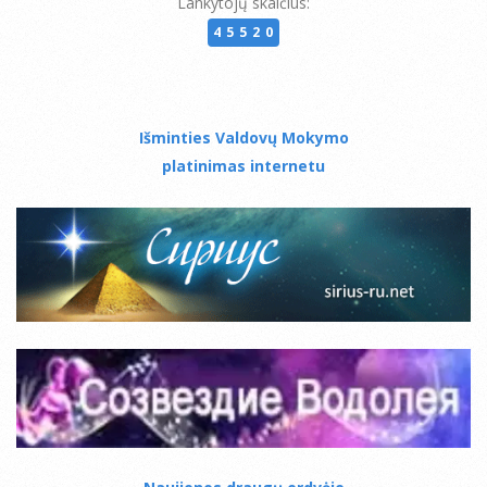
Lankytojų skaičius:
45520
Išminties Valdovų Mokymo
platinimas internetu