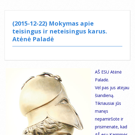
(2015-12-22) Mokymas apie
teisingus ir neteisingus karus.
Atėnė Paladė
AŠ ESU Atėnė
Paladė.
Vėl pas jus atėjau
šiandieną.
Tikriausiai jūs
manęs
nepamiršote ir
prisimenate, kad
AŠ esu Karminės