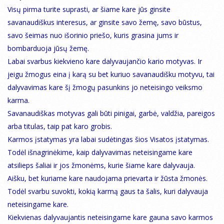
Visų pirma turite suprasti, ar šiame kare jūs ginsite
savanaudiškus interesus, ar ginsite savo žemę, savo būstus,
savo šeimas nuo išorinio priešo, kuris grasina jums ir
bombarduoja jūsų žemę.
Labai svarbus kiekvieno kare dalyvaujančio kario motyvas. Ir
jeigu žmogus eina į karą su bet kuriuo savanaudišku motyvu, tai
dalyvavimas kare šį žmogų pasunkins jo neteisingo veiksmo
karma.
Savanaudiškas motyvas gali būti pinigai, garbė, valdžia, pareigos
arba titulas, taip pat karo grobis.
Karmos įstatymas yra labai sudėtingas šios Visatos įstatymas.
Todėl išnagrinėkime, kaip dalyvavimas neteisingame kare
atsilieps šaliai ir jos žmonėms, kurie šiame kare dalyvauja.
Aišku, bet kuriame kare naudojama prievarta ir žūsta žmonės.
Todėl svarbu suvokti, kokią karmą gaus ta šalis, kuri dalyvauja
neteisingame kare.
Kiekvienas dalyvaujantis neteisingame kare gauna savo karmos