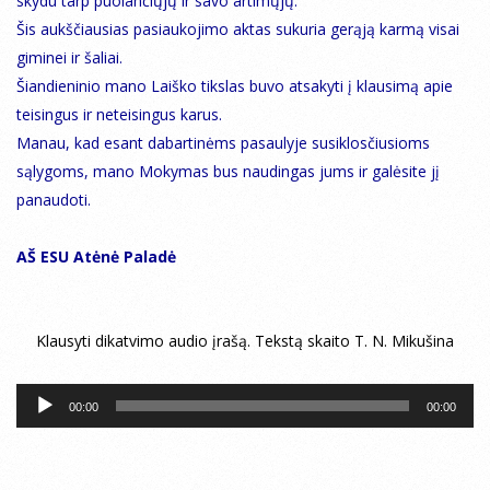
skydu tarp puolančiųjų ir savo artimųjų.
Šis aukščiausias pasiaukojimo aktas sukuria gerąją karmą visai
giminei ir šaliai.
Šiandieninio mano Laiško tikslas buvo atsakyti į klausimą apie
teisingus ir neteisingus karus.
Manau, kad esant dabartinėms pasaulyje susiklosčiusioms
sąlygoms, mano Mokymas bus naudingas jums ir galėsite jį
panaudoti.
AŠ ESU Atėnė Paladė
Klausyti dikatvimo audio įrašą. Tekstą skaito T. N. Mikušina
Audio
00:00
00:00
grotuvas