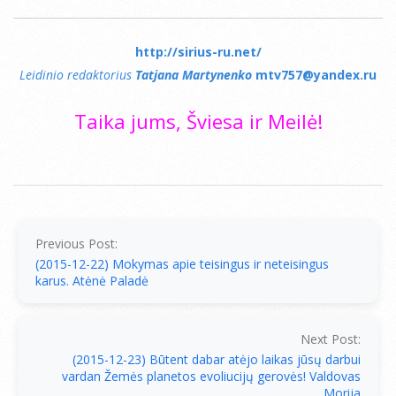
http://sirius-ru.net/
Leidinio redaktorius
Tatjana Martynenko
mtv757@yandex.ru
Taika jums, Šviesa ir Meilė!
2015-
12-
22
Previous Post:
(2015-12-22) Mokymas apie teisingus ir neteisingus
karus. Atėnė Paladė
Next Post:
(2015-12-23) Būtent dabar atėjo laikas jūsų darbui
vardan Žemės planetos evoliucijų gerovės! Valdovas
Morija