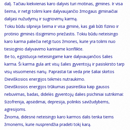
dalį. Tačiau kiekvienas karo dalyvis turi motinas, gimines. Ir visa
šeima, ir netgi tolimi kare dalyvaujančio žmogaus giminaičiai
dalijasi nužudymų ir sugriovimų karmą.
Tokiu būdu silpnėja šeima ir visa giminė, kas gali būti fizinio ir
protinio giminės išsigimimo priežastis. Tokiu būdu neteisingo
karo karma paliečia netgi tuos žmones, kurie yra tolimi nuo
tiesioginio dalyvavimo kariniame konflikte.
Be to, egzistuoja neteisingame kare dalyvaujančios šalies
karma. Ši karma gula ant visų šalies gyventojų ir pasiskirsto tarp
visų visuomenės narių. Paprastai tai veda prie šaliai skirtos
Dieviškosios energijos tėkmės nutraukimo.
Dieviškosios energijos trūkumas pasireiškia kaip gausos
nebuvimas, badas, didelės gyventojų dalies psichiniai sutrikimai:
šizofrenija, apsėdimai, depresija, polinkis savižudybėms,
agresijoms.
Žinoma, didesnė neteisingo karo karmos dalis tenka tiems
žmonėms, kurie nusprendžia pradėti tokį karą.