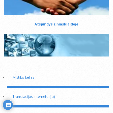
Atspindys žiniasklaidoje
Mistiko kelias
Transliacijos internetu (ru)