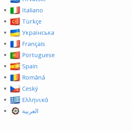
Italiano
Türkçe
Українська
Français
Portuguese
Spain
Română
Ceský
Ελληνικά
العربية