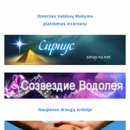
Išminties Valdovų Mokymo
platinimas internetu
Naujienos draugų erdvėje