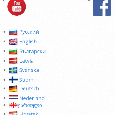
Pусский
English
Български
Latvia
Svenska
Suomi
Deutsch
Nederland
ქართული
Hrvatski