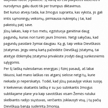
nurodymus galiu duoti tik per trumpus diktavimus.
Bet kuriuo atveju tada, kai žmogus supranta, kas vyksta, jis gali
imtis sąmoningų veiksmų, pirmiausia nukreiptų į tai, kad
pakeistų patį save.
Jūsų laikais, kaip ir tuo metu, egzistuoja ganėtinai daug
pagundų, kurias nori turėti jauni žmonės. Netgi sakyčiau, kad
pagundų pasidarė žymiai daugiau. Ką gi, taip veikia Dieviškasis
Įstatymas. Jeigu vieną kartą pažeidėte Dieviškąjį Įstatymą, tai
ateityje ištikimybę Įstatymui privalėsite įrodyti daug sunkesnėmis
sąlygomis.
Per šį laišką nuleisdamas energijas į fizinį pasaulį, aš labai
tikiuosi, kad mano laiškas ras atgarsį sielose netgi tų, kurie
niekada jo neperskaitys. Todėl, kad jūsų pasaulyje viskas susiję.
Ir kiekvienas skaitantis laišką ir su juo sutinkantis žmogus
subtiliajame plane yra kaip savotiškas visam Žemės rutuliui
skelbiantis radijo siųstuvas, verčiantis įsiklausyti visą, į tą pačią
Dieviškąją bangą suderintą žmoniją.