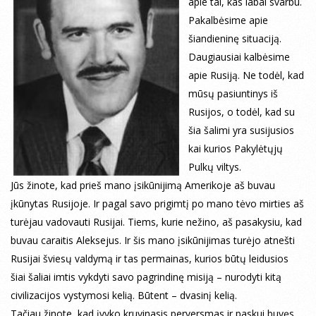
apie tai, kas labai svarbu.
Pakalbėsime apie
šiandieninę situaciją.
Daugiausiai kalbėsime
apie Rusiją. Ne todėl, kad
mūsų pasiuntinys iš
Rusijos, o todėl, kad su
šia šalimi yra susijusios
kai kurios Pakylėtųjų
Pulkų viltys.
Jūs žinote, kad prieš mano įsikūnijimą Amerikoje aš buvau
įkūnytas Rusijoje. Ir pagal savo prigimtį po mano tėvo mirties aš
turėjau vadovauti Rusijai. Tiems, kurie nežino, aš pasakysiu, kad
buvau caraitis Aleksejus. Ir šis mano įsikūnijimas turėjo atnešti
Rusijai šviesų valdymą ir tas permainas, kurios būtų leidusios
šiai šaliai imtis vykdyti savo pagrindinę misiją – nurodyti kitą
civilizacijos vystymosi kelią. Būtent – dvasinį kelią.
Tačiau žinote, kad įvyko kruvinasis perversmas ir paskui buvęs