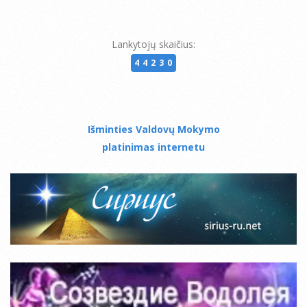
Lankytojų skaičius:
44230
Išminties Valdovų Mokymo
platinimas internetu