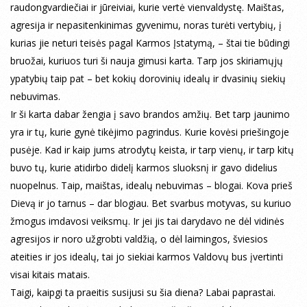
raudongvardiečiai ir jūreiviai, kurie vertė vienvaldystę. Maištas,
agresija ir nepasitenkinimas gyvenimu, noras turėti vertybių, į
kurias jie neturi teisės pagal Karmos Įstatymą, – štai tie būdingi
bruožai, kuriuos turi ši nauja gimusi karta. Tarp jos skiriamųjų
ypatybių taip pat – bet kokių dorovinių idealų ir dvasinių siekių
nebuvimas.
Ir ši karta dabar žengia į savo brandos amžių. Bet tarp jaunimo
yra ir tų, kurie gynė tikėjimo pagrindus. Kurie kovėsi priešingoje
pusėje. Kad ir kaip jums atrodytų keista, ir tarp vienų, ir tarp kitų
buvo tų, kurie atidirbo didelį karmos sluoksnį ir gavo didelius
nuopelnus. Taip, maištas, idealų nebuvimas – blogai. Kova prieš
Dievą ir jo tarnus – dar blogiau. Bet svarbus motyvas, su kuriuo
žmogus imdavosi veiksmų. Ir jei jis tai darydavo ne dėl vidinės
agresijos ir noro užgrobti valdžią, o dėl laimingos, šviesios
ateities ir jos idealų, tai jo siekiai karmos Valdovų bus įvertinti
visai kitais matais.
Taigi, kaipgi ta praeitis susijusi su šia diena? Labai paprastai.