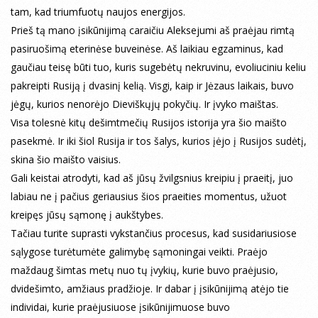
tam, kad triumfuotų naujos energijos.
Prieš tą mano įsikūnijimą caraičiu Aleksejumi aš praėjau rimtą
pasiruošimą eterinėse buveinėse. Aš laikiau egzaminus, kad
gaučiau teisę būti tuo, kuris sugebėtų nekruvinu, evoliuciniu keliu
pakreipti Rusiją į dvasinį kelią. Visgi, kaip ir Jėzaus laikais, buvo
jėgų, kurios nenorėjo Dieviškųjų pokyčių. Ir įvyko maištas.
Visa tolesnė kitų dešimtmečių Rusijos istorija yra šio maišto
pasekmė. Ir iki šiol Rusija ir tos šalys, kurios įėjo į Rusijos sudėtį,
skina šio maišto vaisius.
Gali keistai atrodyti, kad aš jūsų žvilgsnius kreipiu į praeitį, juo
labiau ne į pačius geriausius šios praeities momentus, užuot
kreipęs jūsų sąmonę į aukštybes.
Tačiau turite suprasti vykstančius procesus, kad susidariusiose
sąlygose turėtumėte galimybę sąmoningai veikti. Praėjo
maždaug šimtas metų nuo tų įvykių, kurie buvo praėjusio,
dvidešimto, amžiaus pradžioje. Ir dabar į įsikūnijimą atėjo tie
individai, kurie praėjusiuose įsikūnijimuose buvo