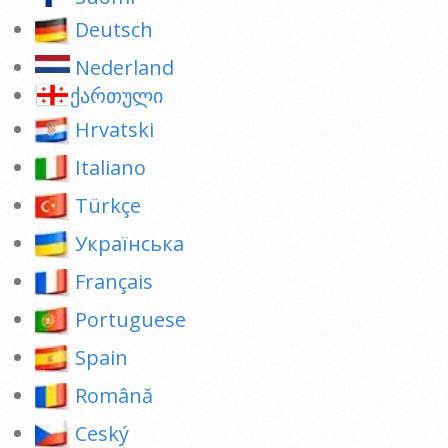
Deutsch
Nederland
ქართული
Hrvatski
Italiano
Türkçe
Українська
Français
Portuguese
Spain
Română
Ceský