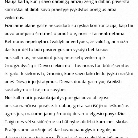
Nauja karta, kuri į savo darbingą amžių žengia dabar, priversta
karmiškai atidirbti savo praeityje įvykdytus poelgius arba
veiksmus.
Fiziniame plane galite nesusidurti su ryškia konfrontacija, kaip tai
buvo praėjusio šimtmečio pradžioje, nors ir tai neatmetama.
Bet noras nepelnytai užvaldyti ar vertybes, ar valdžią, ar maža
dar ką ir dėl to būti pasirengusiam vykdyti bet kokius
nusikaltimus, nesibodint jokių neteisėtų veiksmų iki
žmogžudysčių ir Dievo niekinimo – tas noras turi būti išsemtas
iki galo. Ir sieloms tų žmonių, kurie savo laiku leido įvykti maištui
prieš Dievą ir jo Įstatymus, Dievas duoda galimybę išreikšti
susitaikymo ir tikėjimo savybes.
Nusikaltimai ir pasiaukojantys poelgiai buvo abiejose
besikaunančiose pusėse. Ir dabar, greta sau išėjimo ieškančios
agresijos, matome jaunų žmonių deramo elgesio pavyzdžius.
Taigi mes vėl susidūrėme su būtinybe atidirbti karmines skolas.
Praėjusiame amžiuje aš dar buvau paauglys ir negalėjau
dalyvauti tuose įvykiuose. Šį kartą aš esu pakylėtos būsenos ir