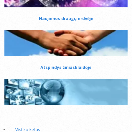
Naujienos draugų erdvėje
Atspindys žiniasklaidoje
Mistiko kelias