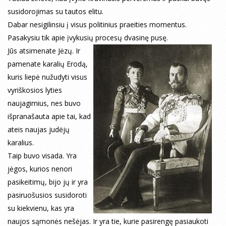
susidorojimas su tautos elitu.
Dabar nesigilinsiu į visus politinius praeities momentus.
Pasakysiu tik apie įvykusių procesų dvasinę pusę.
Jūs atsimenate Jėzų. Ir
pamenate karalių Erodą,
kuris liepė nužudyti visus
vyriškosios lyties
naujagimius, nes buvo
išpranašauta apie tai, kad
ateis naujas judėjų
karalius.
Taip buvo visada. Yra
jėgos, kurios nenori
pasikeitimų, bijo jų ir yra
pasiruošusios susidoroti
su kiekvienu, kas yra
naujos sąmonės nešėjas. Ir yra tie, kurie pasirengę pasiaukoti