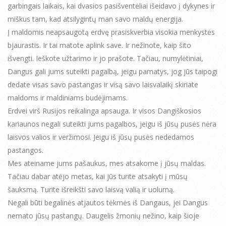
garbingais laikais, kai dvasios pasišventėliai išeidavo į dykynes ir
miškus tam, kad atsilygintų man savo maldų energija.
Į maldomis neapsaugotą erdvę prasiskverbia visokia menkystės
bjaurastis. Ir tai matote aplink save. Ir nežinote, kaip šito
išvengti. Ieškote užtarimo ir jo prašote. Tačiau, numylėtiniai,
Dangus gali jums suteikti pagalbą, jeigu pamatys, jog jūs taipogi
dedate visas savo pastangas ir visą savo laisvalaikį skiriate
maldoms ir maldiniams budėjimams.
Erdvei virš Rusijos reikalinga apsauga. Ir visos Dangiškosios
kariaunos negali suteikti jums pagalbos, jeigu iš jūsų pusės nėra
laisvos valios ir veržimosi. Jeigu iš jūsų pusės nededamos
pastangos.
Mes ateiname jums pašaukus, mes atsakome į jūsų maldas.
Tačiau dabar atėjo metas, kai jūs turite atsakyti į mūsų
šauksmą. Turite išreikšti savo laisvą valią ir uolumą.
Negali būti begalinės atjautos tėkmės iš Dangaus, jei Dangus
nemato jūsų pastangų. Daugelis žmonių nežino, kaip šioje