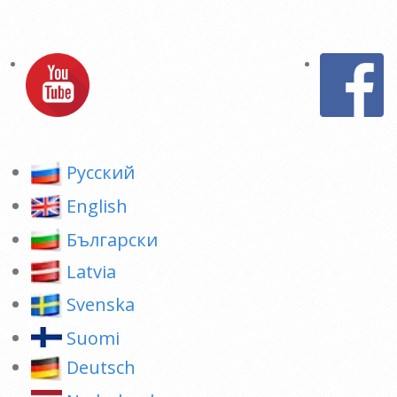
Pусский
English
Български
Latvia
Svenska
Suomi
Deutsch