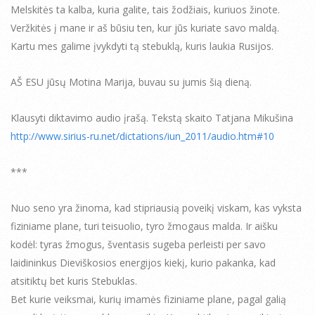
Melskitės ta kalba, kuria galite, tais žodžiais, kuriuos žinote.
Veržkitės į mane ir aš būsiu ten, kur jūs kuriate savo maldą.
Kartu mes galime įvykdyti tą stebuklą, kuris laukia Rusijos.
AŠ ESU jūsų Motina Marija, buvau su jumis šią dieną.
Klausyti diktavimo audio įrašą. Tekstą skaito Tatjana Mikušina
http://www.sirius-ru.net/dictations/iun_2011/audio.htm#10
***
Nuo seno yra žinoma, kad stipriausią poveikį viskam, kas vyksta
fiziniame plane, turi teisuolio, tyro žmogaus malda. Ir aišku
kodėl: tyras žmogus, šventasis sugeba perleisti per savo
laidininkus Dieviškosios energijos kiekį, kurio pakanka, kad
atsitiktų bet kuris Stebuklas.
Bet kurie veiksmai, kurių imamės fiziniame plane, pagal galią