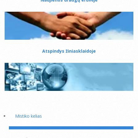
Atspindys žiniasklaidoje
Mistiko kelias