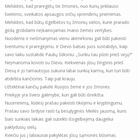
Melskitės, kad praregėtų tie žmonės, nuo kurių priklauso
švietimo, sveikatos apsaugos sričių sprendimų priėmimas.
Melskitės, kad būtų išgelbėtos tų žmonių sielos, kurie prarado
gėdą grobdami neįkainojamas mano žemės vertybes.
Nuodėmė ir neišmanymas vienu akimirksniu gali būti pakeisti
šventumu ir praregėjimu. Ir Dievo balsas juos sustabdys, kaip
savo laiku sustabdė Paulių šūksniu: „Sunku tau pūsti prieš vėją?“
Neįmanoma kovoti su Dievu. Kiekvienas jūsų žingsnis prieš
Dievą ir jo tarnautojus sukuria labai sunkią karmą, kuri turi būti
atidirbta kančiomis. Taip pat krauju.
Užtektinai kančių pakėlė Rusijos žemė ir jos žmonės.
Priekyje yra šviesi galimybė, kuri gali būti išreikšta.
Nusiminimą, liūdesį prašau pakeisti tikėjimu ir kryptingumu.
Prašau savo širdyse rasti tą besąlyginės Meilės jausmą, kuris
šiais sunkiais laikais gali suteikti išsigelbėjimą daugeliui
paklydusių sielų.
Kviečiu jus į labiausiai pakylėtas jūsų sąmonės būsenas.