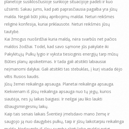
planetoje susiklosčiusioje sunkioje situacijoje padėti ir kuo
užsiimti. Sakau jums, kad pati paprasčiausia pagalba yra jūsų
malda. Negali būti jokių apribojimų maldai. Neturi reikšmės
religinė konfesija, kuriai priklausote. Neturi reikšmės jūsų
tautybė.
Kai žmogus nuoširdžiai kuria maldą, nėra svarbūs net pačios
maldos žodžiai. Todėl, kad savo sąmone jūs pakylate iki
Pakylėtųjų Pulkų lygio ir vyksta tiesioginis energijų tarp mūsų
Būties planų apsikeitimas. Ir tada gali atsitikti labiausiai
neįmanomi dalykai. Gali atsitikti tas stebuklas, į kurį visada dėjo
viltis Rusios liaudis.
Jūsų žemei reikalinga apsauga. Planetai reikalinga apsauga.
Kiekvienam iš jūsų reikalinga apsauga nuo tų jėgų, kurios
siautėja, nes jų laikas baigiasi. Ir neilgai jau liko laukti
džiaugsmingesnių laikų.
Kaip tais senais laikais Šventieji įmelsdavo mano žemę ir
saugojo ją nuo daugybės pulkų, taip ir jūsų laikotarpiu reikalinga
malda. Nedaugelis iš jūsų sugeba skirti laiko maldai netgi