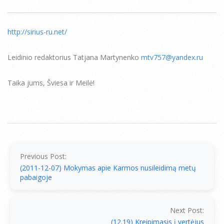
http://sirius-ru.net/
Leidinio redaktorius Tatjana Martynenko
mtv757@yandex.ru
Taika jums, Šviesa ir Meilė!
2011-
12-
13
Previous Post:
(2011-12-07) Mokymas apie Karmos nusileidimą metų
pabaigoje
Next Post:
(12.19) Kreipimasis į vertėjus