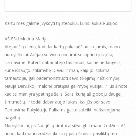
Kartu mes galime įvykdyti tą stebuklą, kuris laukia Rusijos
AŠ ESU Motina Marija.
Atėjau šią dieną, kad dar kartą pakalbėčiau su jumis, mano
numylėtiniai. Atėjau su viena mintimi: sustiprinti jus jūsų
Tarnavime. Būtent dabar atėjo tas laikas, kai tie nedaugelis,
kurie išsaugo ištikimybę Dievui ir man, kaip jo ištikimai
tarnautojai, gali pademonstruoti savo tikėjimą ir ištikimybę.
Nauja Dieviškoji malonė pratęsia galimybę Rusijai. Ir jūs žinote,
kad tai man yra ypatinga šalis. Šalis, kurią aš globoju daugelį
šimtmečių. Ir todėl dabar atėjo laikas, kai jūs per savo
Tarnavimą Pakylėtųjų Pulkams galite suteikti neįkainojamą
pagalbą.
Numylėtiniai, prašau jūsų rimtai atsižvelgti į mano žodžius. Aš
noriu, kad mano žodžiai įkristų į jūsų širdis ir pasiliktų ten