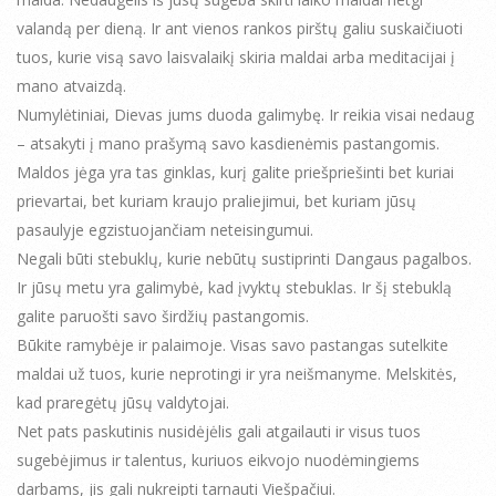
valandą per dieną. Ir ant vienos rankos pirštų galiu suskaičiuoti
tuos, kurie visą savo laisvalaikį skiria maldai arba meditacijai į
mano atvaizdą.
Numylėtiniai, Dievas jums duoda galimybę. Ir reikia visai nedaug
– atsakyti į mano prašymą savo kasdienėmis pastangomis.
Maldos jėga yra tas ginklas, kurį galite priešpriešinti bet kuriai
prievartai, bet kuriam kraujo praliejimui, bet kuriam jūsų
pasaulyje egzistuojančiam neteisingumui.
Negali būti stebuklų, kurie nebūtų sustiprinti Dangaus pagalbos.
Ir jūsų metu yra galimybė, kad įvyktų stebuklas. Ir šį stebuklą
galite paruošti savo širdžių pastangomis.
Būkite ramybėje ir palaimoje. Visas savo pastangas sutelkite
maldai už tuos, kurie neprotingi ir yra neišmanyme. Melskitės,
kad praregėtų jūsų valdytojai.
Net pats paskutinis nusidėjėlis gali atgailauti ir visus tuos
sugebėjimus ir talentus, kuriuos eikvojo nuodėmingiems
darbams, jis gali nukreipti tarnauti Viešpačiui.