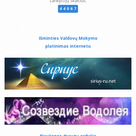
Lankytojų skaičius:
44067
Išminties Valdovų Mokymo
platinimas internetu
Naujienos draugų erdvėje