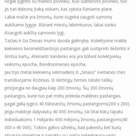
negali lygintis su maldos poveikiu. Kuo subtilesnis poveikis, tuo
jis turi didesnę įtaką viskam, kas vyksta fiziniame plane.
Labai mažai yra žmonių, kurie sugeba saugoti sąmonę
aukštame lygyje. Būnant miestų labirintuose, labai sunku
išsaugoti aukštą sąmonės lygį.
Tačiau ir čia Dievas mums duoda galimybę. Kolektyvinė malda
kiekvieno besimeldžiančiojo pastangas gali sustiprinti dešimtis ir
šimtus kartų. Ateinanti Vandenio era yra būtent kolektyvinių
veiksmų epocha, Bendruomenės epocha.
Jau trys metai kiekvieną sekmadienį iš „Siriaus” svetainės mes
transliuojame Rožinius. Iš skirtingų žemės rutulio taškų
prisijungia ne daugiau kaip 200 žmonių. Šių 200 žmonių
pastangos, kurie tuo pat metu prideda maldines pastangas,
pagal galią lygios 40 tūkstančių žmonių pastangoms(200 х 200).
Jeigu maldoje dalyvautų 40 000 žmonių, tai šitai būtų tapatu
individualioms 1 milijardo 600 milijonų žmonių pastangoms(40
000 х 40 000). Tokios galios užtektų, kad pakeistų bet kurią
situaciją planetoje ir pasuktų ją į pačią palankiausią vagą.