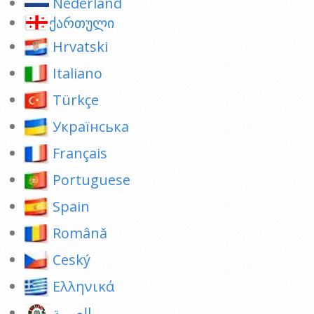
Nederland
ქართული
Hrvatski
Italiano
Türkçe
Українська
Français
Portuguese
Spain
Română
Ceský
Ελληνικά
العربية