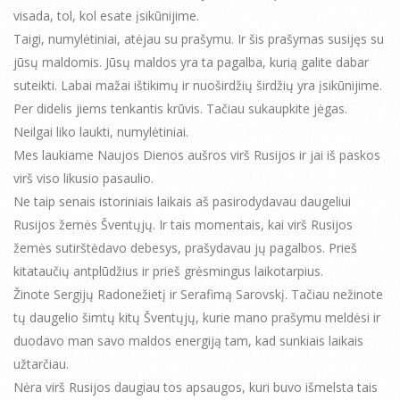
visada, tol, kol esate įsikūnijime.
Taigi, numylėtiniai, atėjau su prašymu. Ir šis prašymas susijęs su
jūsų maldomis. Jūsų maldos yra ta pagalba, kurią galite dabar
suteikti. Labai mažai ištikimų ir nuoširdžių širdžių yra įsikūnijime.
Per didelis jiems tenkantis krūvis. Tačiau sukaupkite jėgas.
Neilgai liko laukti, numylėtiniai.
Mes laukiame Naujos Dienos aušros virš Rusijos ir jai iš paskos
virš viso likusio pasaulio.
Ne taip senais istoriniais laikais aš pasirodydavau daugeliui
Rusijos žemės Šventųjų. Ir tais momentais, kai virš Rusijos
žemės sutirštėdavo debesys, prašydavau jų pagalbos. Prieš
kitataučių antplūdžius ir prieš grėsmingus laikotarpius.
Žinote Sergijų Radonežietį ir Serafimą Sarovskį. Tačiau nežinote
tų daugelio šimtų kitų Šventųjų, kurie mano prašymu meldėsi ir
duodavo man savo maldos energiją tam, kad sunkiais laikais
užtarčiau.
Nėra virš Rusijos daugiau tos apsaugos, kuri buvo išmelsta tais