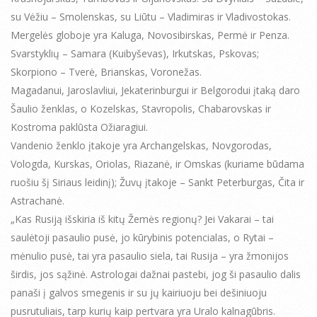
su Vėžiu – Smolenskas, su Liūtu – Vladimiras ir Vladivostokas.
Mergelės globoje yra Kaluga, Novosibirskas, Permė ir Penza.
Svarstyklių – Samara (Kuibyševas), Irkutskas, Pskovas;
Skorpiono – Tverė, Brianskas, Voronežas.
Magadanui, Jaroslavliui, Jekaterinburgui ir Belgorodui įtaką daro
Šaulio ženklas, o Kozelskas, Stavropolis, Chabarovskas ir
Kostroma paklūsta Ožiaragiui.
Vandenio ženklo įtakoje yra Archangelskas, Novgorodas,
Vologda, Kurskas, Oriolas, Riazanė, ir Omskas (kuriame būdama
ruošiu šį Siriaus leidinį); Žuvų įtakoje – Sankt Peterburgas, Čita ir
Astrachanė.
„Kas Rusiją išskiria iš kitų Žemės regionų? Jei Vakarai – tai
saulėtoji pasaulio pusė, jo kūrybinis potencialas, o Rytai –
mėnulio pusė, tai yra pasaulio siela, tai Rusija – yra žmonijos
širdis, jos sąžinė. Astrologai dažnai pastebi, jog ši pasaulio dalis
panaši į galvos smegenis ir su jų kairiuoju bei dešiniuoju
pusrutuliais, tarp kurių kaip pertvara yra Uralo kalnagūbris.