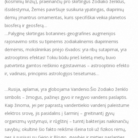
(kosminių linzių), praeinančių pro skirtingus Zodiako ženklus,
išsidėstymui, Žemės paviršiuje susikuria ypatingas, diapirinių
dėmių įmantrus ornamentas, kuris specifiškai veikia planetos
biosferą ir geosferą…
…Palyginę skirtingas botanines-geografines augmenijos
rajonavimo sritis su tipinėmis zodiakalinėmis diapirinėmis
dėmėmis, mokslininkas priėjo išvados: yra ribų sutapimai, yra
astrooptinis efektas! Tokiu būdu prieš keletą metų buvo
patvirtinta gamtos reiškinio egzistavimas – astrooptinio efekto
ir, vadinasi, principinis astrologijos teisėtumas…
…Rusija, aplamai, yra globojama Vandenio.Šio Zodiako ženklo
simbolis – žmogus, pažinęs gyvo ir negyvo vandens paslaptis.
Kaip žinoma, jei per paprastą vandentiekio vandenį paleistume
elektros srovę, jis pasidalins į šarminį – greitinantį gyvų
organizmų vystymąsi, ir rūgštinį – turintį bakterijas naikinančių
savybių; okultinė šio fakto reikšmė išeina toli už fizikos rėmų,
nes ji susijusi su Gėrio ir Blogio, gyvybės ir mirties paslapties