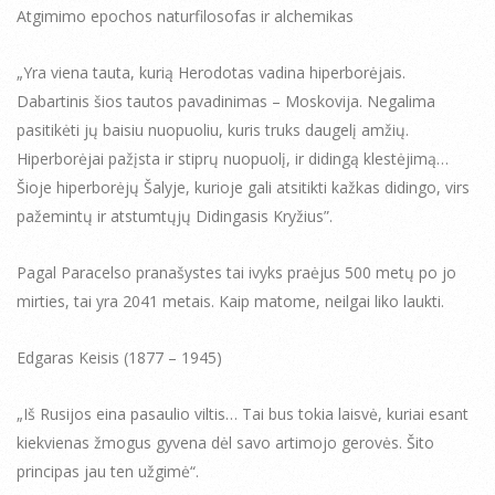
Atgimimo epochos naturfilosofas ir alchemikas
„Yra viena tauta, kurią Herodotas vadina hiperborėjais.
Dabartinis šios tautos pavadinimas – Moskovija. Negalima
pasitikėti jų baisiu nuopuoliu, kuris truks daugelį amžių.
Hiperborėjai pažįsta ir stiprų nuopuolį, ir didingą klestėjimą…
Šioje hiperborėjų Šalyje, kurioje gali atsitikti kažkas didingo, virs
pažemintų ir atstumtųjų Didingasis Kryžius”.
Pagal Paracelso pranašystes tai ivyks praėjus 500 metų po jo
mirties, tai yra 2041 metais. Kaip matome, neilgai liko laukti.
Edgaras Keisis (1877 – 1945)
„Iš Rusijos eina pasaulio viltis… Tai bus tokia laisvė, kuriai esant
kiekvienas žmogus gyvena dėl savo artimojo gerovės. Šito
principas jau ten užgimė“.