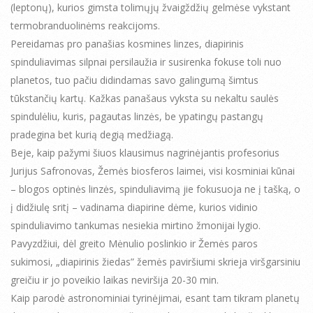
(leptonų), kurios gimsta tolimųjų žvaigždžių gelmėse vykstant
termobranduolinėms reakcijoms.
Pereidamas pro panašias kosmines linzes, diapirinis
spinduliavimas silpnai persilaužia ir susirenka fokuse toli nuo
planetos, tuo pačiu didindamas savo galingumą šimtus
tūkstančių kartų. Kažkas panašaus vyksta su nekaltu saulės
spindulėliu, kuris, pagautas linzės, be ypatingų pastangų
pradegina bet kurią degią medžiagą.
Beje, kaip pažymi šiuos klausimus nagrinėjantis profesorius
Jurijus Safronovas, Žemės biosferos laimei, visi kosminiai kūnai
– blogos optinės linzės, spinduliavimą jie fokusuoja ne į tašką, o
į didžiulę sritį – vadinama diapirine dėme, kurios vidinio
spinduliavimo tankumas nesiekia mirtino žmonijai lygio.
Pavyzdžiui, dėl greito Mėnulio poslinkio ir Žemės paros
sukimosi, „diapirinis žiedas” žemės paviršiumi skrieja viršgarsiniu
greičiu ir jo poveikio laikas neviršija 20-30 min.
Кaip parodė astronominiai tyrinėjimai, esant tam tikram planetų