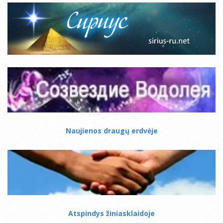
Naujienos draugų erdvėje
Atspindys žiniasklaidoje