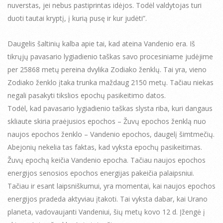
nuverstas, jei nebus pastiprintas idėjos. Todėl valdytojas turi
duoti tautai kryptį, į kurią pusę ir kur judėti”.
Daugelis šaltinių kalba apie tai, kad ateina Vandenio era. Iš
tikrųjų pavasario lygiadienio taškas savo procesiniame judėjime
per 25868 metų pereina dvylika Zodiako ženklų. Tai yra, vieno
Zodiako ženklo įtaka trunka maždaug 2150 metų. Tačiau niekas
negali pasakyti tikslios epochų pasikeitimo datos.
Todėl, kad pavasario lygiadienio taškas slysta riba, kuri dangaus
skliaute skiria praėjusios epochos – Žuvų epochos ženklą nuo
naujos epochos ženklo – Vandenio epochos, daugelį šimtmečių.
Abejonių nekelia tas faktas, kad vyksta epochų pasikeitimas.
Žuvų epochą keičia Vandenio epocha. Tačiau naujos epochos
energijos senosios epochos energijas pakeičia palaipsniui.
Tačiau ir esant laipsniškumui, yra momentai, kai naujos epochos
energijos pradeda aktyviau įtakoti. Tai vyksta dabar, kai Urano
planeta, vadovaujanti Vandeniui, šių metų kovo 12 d. Įžengė į