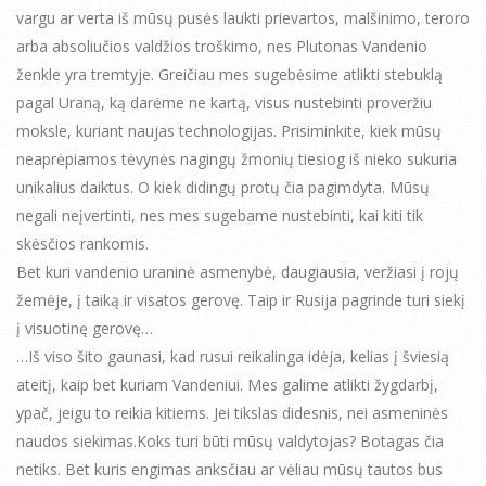
vargu ar verta iš mūsų pusės laukti prievartos, malšinimo, teroro
arba absoliučios valdžios troškimo, nes Plutonas Vandenio
ženkle yra tremtyje. Greičiau mes sugebėsime atlikti stebuklą
pagal Uraną, ką darėme ne kartą, visus nustebinti proveržiu
moksle, kuriant naujas technologijas. Prisiminkite, kiek mūsų
neaprėpiamos tėvynės nagingų žmonių tiesiog iš nieko sukuria
unikalius daiktus. O kiek didingų protų čia pagimdyta. Mūsų
negali neįvertinti, nes mes sugebame nustebinti, kai kiti tik
skėsčios rankomis.
Bet kuri vandenio uraninė asmenybė, daugiausia, veržiasi į rojų
žemėje, į taiką ir visatos gerovę. Taip ir Rusija pagrinde turi siekį
į visuotinę gerovę…
…Iš viso šito gaunasi, kad rusui reikalinga idėja, kelias į šviesią
ateitį, kaip bet kuriam Vandeniui. Mes galime atlikti žygdarbį,
ypač, jeigu to reikia kitiems. Jei tikslas didesnis, nei asmeninės
naudos siekimas.Koks turi būti mūsų valdytojas? Botagas čia
netiks. Bet kuris engimas anksčiau ar vėliau mūsų tautos bus