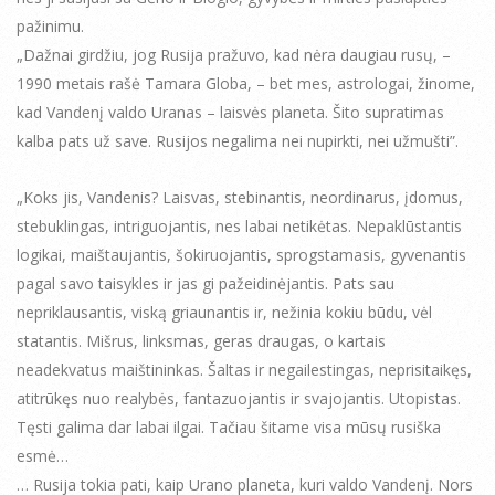
pažinimu.
„Dažnai girdžiu, jog Rusija pražuvo, kad nėra daugiau rusų, –
1990 metais rašė Tamara Globa, – bet mes, astrologai, žinome,
kad Vandenį valdo Uranas – laisvės planeta. Šito supratimas
kalba pats už save. Rusijos negalima nei nupirkti, nei užmušti”.
„Koks jis, Vandenis? Laisvas, stebinantis, neordinarus, įdomus,
stebuklingas, intriguojantis, nes labai netikėtas. Nepaklūstantis
logikai, maištaujantis, šokiruojantis, sprogstamasis, gyvenantis
pagal savo taisykles ir jas gi pažeidinėjantis. Pats sau
nepriklausantis, viską griaunantis ir, nežinia kokiu būdu, vėl
statantis. Mišrus, linksmas, geras draugas, o kartais
neadekvatus maištininkas. Šaltas ir negailestingas, neprisitaikęs,
atitrūkęs nuo realybės, fantazuojantis ir svajojantis. Utopistas.
Tęsti galima dar labai ilgai. Tačiau šitame visa mūsų rusiška
esmė…
… Rusija tokia pati, kaip Urano planeta, kuri valdo Vandenį. Nors