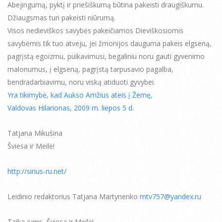
Abejingumą, pyktį ir priešiškumą būtina pakeisti draugiškumu.
Džiaugsmas turi pakeisti niūrumą.
Visos nedieviškos savybės pakeičiamos Dieviškosiomis
savybėmis tik tuo atveju, jei žmonijos dauguma pakeis elgseną,
pagrįstą egoizmu, puikavimusi, begaliniu noru gauti gyvenimo
malonumus, į elgseną, pagrįstą tarpusavio pagalba,
bendradarbiavimu, noru viską atiduoti gyvybei.
Yra tikimybė, kad Aukso Amžius ateis į Žemę,
Valdovas Hilarionas, 2009 m. liepos 5 d.
Tatjana Mikušina
Šviesa ir Meilė!
http://sirius-ru.net/
Leidinio redaktorius Tatjana Martynenko
mtv757@yandex.ru
Taika jums, Šviesa ir Meilė!