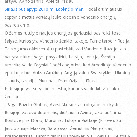
aktyvų Avino ženklą. Apie tai rašiau
Siriaus puslapyje 2010 m. Lapkričio mėn.
Todėl artimiausius
septynis metus vertėtų laukti didesnio Vandenio energijų
pasireiškimo.
O žemės rutulyje naujos energijos geriausiai pasireikš tose
šalyse, kurios yra Vandenio ženklo įtakoje. Tame tarpe ir Rusija.
Teisingumo dėlei vertėtų pastebėti, kad Vandenio įtakoje taip
pat yra ir kitos šalys, pavyzdžiui, Latvija, Lenkija, Švedija.
Ameriką valdo Dvyniai (todėl abejotina, kad Amerikoje Vandenio
epochoje bus Aukso Amžius). Angliją valdo Svarstyklės, Ukrainą
– Jautis, Izraelį – Plutonas, Prancūziją – Liūtas.
Ir Rusijoje yra sritys bei miestai, kuriuos valdo kiti Zodiako
ženklai.
„Pagal Pavelo Globos, Avestiškosios astrologijos mokyklos
Rusijoje vadovo duomenis, didžiausia Avino įtaka jaučiama
Rostove prie Dono, Mūrome, Tuloje ir Viatkoje (Kirove). Su
Jaučiu susiję Maskva, Saratovas, Žemutinis Naugardas,
Krasnojarskas, Tambovas ir Uljanovskas. Su Dvyniais – Suzdalė,