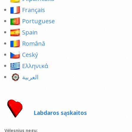
Français
Portuguese
Spain
Română
Ceský
Ελληνικά
العربية
Labdaros sąskaitos
Vėlesnius negu: