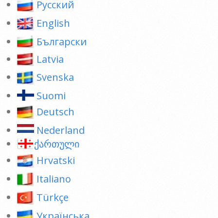
Pусский
English
Български
Latvia
Svenska
Suomi
Deutsch
Nederland
ქართული
Hrvatski
Italiano
Türkçe
Українська