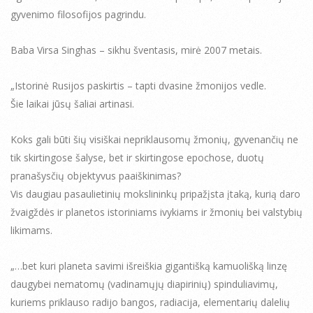
gyvenimo filosofijos pagrindu.
Baba Virsa Singhas – sikhu šventasis, mirė 2007 metais.
„Istorinė Rusijos paskirtis – tapti dvasine žmonijos vedle.
Šie laikai jūsų šaliai artinasi.
Koks gali būti šių visiškai nepriklausomų žmonių, gyvenančių ne
tik skirtingose šalyse, bet ir skirtingose epochose, duotų
pranašysčių objektyvus paaiškinimas?
Vis daugiau pasaulietinių mokslininkų pripažįsta įtaką, kurią daro
žvaigždės ir planetos istoriniams ivykiams ir žmonių bei valstybių
likimams.
„…bet kuri planeta savimi išreiškia gigantišką kamuolišką linzę
daugybei nematomų (vadinamųjų diapirinių) spinduliavimų,
kuriems priklauso radijo bangos, radiacija, elementarių dalelių