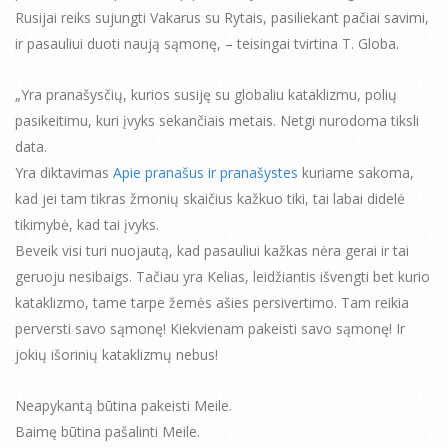
Rusijai reiks sujungti Vakarus su Rytais, pasiliekant pačiai savimi,
ir pasauliui duoti naują sąmonę, – teisingai tvirtina T. Globa.
„Yra pranašysčių, kurios susiję su globaliu kataklizmu, polių
pasikeitimu, kuri įvyks sekančiais metais. Netgi nurodoma tiksli
data.
Yra diktavimas
Apie pranašus ir pranašystes
kuriame sakoma,
kad jei tam tikras žmonių skaičius kažkuo tiki, tai labai didelė
tikimybė, kad tai įvyks.
Beveik visi turi nuojautą, kad pasauliui kažkas nėra gerai ir tai
geruoju nesibaigs. Tačiau yra Kelias, leidžiantis išvengti bet kurio
kataklizmo, tame tarpe žemės ašies persivertimo. Tam reikia
perversti savo sąmonę! Kiekvienam pakeisti savo sąmonę! Ir
jokių išorinių kataklizmų nebus!
Neapykantą būtina pakeisti Meile.
Baimę būtina pašalinti Meile.