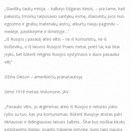
„Slaviškų tautų misija, – kalbėjo Edgaras Keisis, – yra tame, kad
pakeistų žmonių tarpusavio santykių esmę, išlaisvintų juos nuo
egoizmo ir grubių materialių aistrų, atkurtų nauju pagrindu –
meilėje, pasitikėjime ir išmintyje…“
„Iš Rusijos į pasaulį ateis viltis – ne iš komunistų, ne iš
bolševikų, o iš laisvos Rusijos! Praeis metai, prieš tai, kai šitai
įvyks, bet būtent religinis Rusijos vystymasis ir duos pasauliui
viltį“
Džina Dikson – amerikiečių pranašautoja.
Gimė 1918 metais Viskonsine, JAV.
„Pasaulio viltis, jo atgimimas ateis iš Rusijos ir neturės jokio
ryšio su tuo, kas yra komunizmas. Būtent Rusijoje atsiras pats
tikriausias ir didingiausias laisvės šaltinis…Šitai bus visiškai kitoks
egzistavimo būdas, esantis tokiame principe, kuris taps naujos