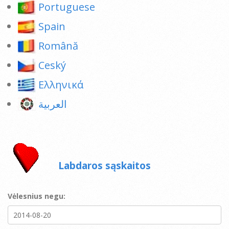
Portuguese
Spain
Română
Ceský
Ελληνικά
العربية
Labdaros sąskaitos
Vėlesnius negu: