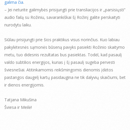
galima čia
.
– Jei neturite galimybės prisijungti prie transliacijos ir „parsisiųsti”
audio failą su Rožiniu, savarankiškai šį Rožinį galite perskaityti
nurodytu laiku.
Siūlau prisijungti prie šios praktikus visus norinčius. Kuo labiau
pakylėtesnės sąmonės būseną pavyks pasiekti Rožinio skaitymo
metu, tuo didesnis rezultatas bus pasiektas. Todėl, kad pasaulį
valdo subtilios energijos, kurias į šį pasaulį sugeba pervesti
šviesnešiai. Atitinkamomis reikšmingomis dienomis įdėtos
pastangos daugelį kartų pasidaugina ne tik dalyvių skaičiumi, bet
ir dienos energijomis.
Tatjana Mikušina
Šviesa ir Meilė!