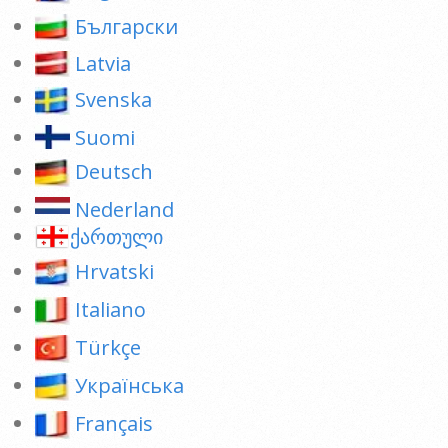
Български
Latvia
Svenska
Suomi
Deutsch
Nederland
ქართული
Hrvatski
Italiano
Türkçe
Українська
Français