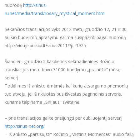
nuorodą
http://sirius-
ru.net/media/transl/rosary_mystical_moment.htm
Sekančios transliacijos vyks 2012 metų gruodžio 12, 21 ir 30.
Su šio budėjimo aprašymu galima susipažinti pagal nuorodą
http://viduje.puikiai.lt/sirius2011/?p=1925
Šiandien, gruodžio 2 kasdienės sekmadieninės Rožinio
transliacijos metu buvo 31000 bandymų „pralaužti” mūsų
serverį.
Todėl mes iš anksto ėmėmės kai kurių atsargumo priemonių
tuo atveju, jei iš rikiuotės bus išvestas pagrindinis serveris,
kuriame talpinama „Sirijaus” svetainė:
– prie transliacijos galite prisijungti per dubliuojantį serverį
http://sirius-net.org/
– Iš anksto „parsisiųsti” Rožinio „Mistinis Momentas” audio failą