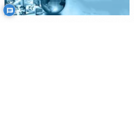
Mistiko kelias
Transliacijos internetu (ru)
Rožiniai
Skaitiniai savišvietai
Išminties mokytojų rekomendacijos