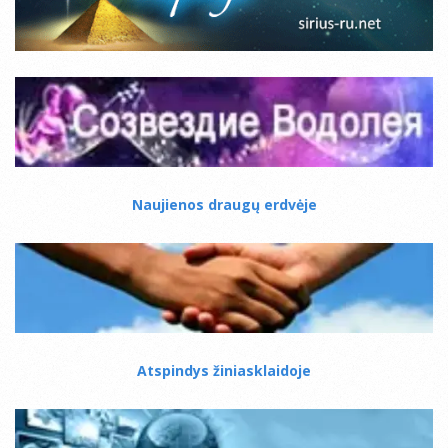
Naujienos draugų erdvėje
Atspindys žiniasklaidoje