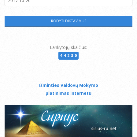
Lankytojų skaičius:
44230
Išminties Valdovų Mokymo
platinimas internetu