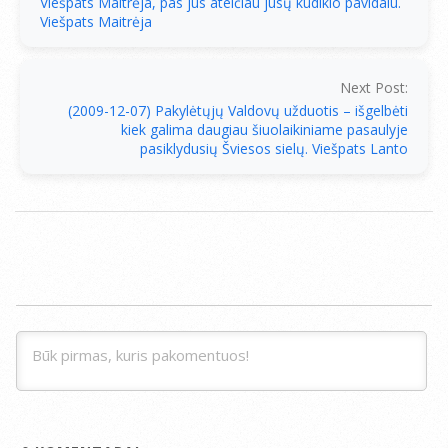
Viešpats Maitrėja, pas jus ateičiau jūsų kūdikio pavidalu.
Viešpats Maitrėja
Next Post:
(2009-12-07) Pakylėtųjų Valdovų užduotis – išgelbėti
kiek galima daugiau šiuolaikiniame pasaulyje
pasiklydusių Šviesos sielų. Viešpats Lanto