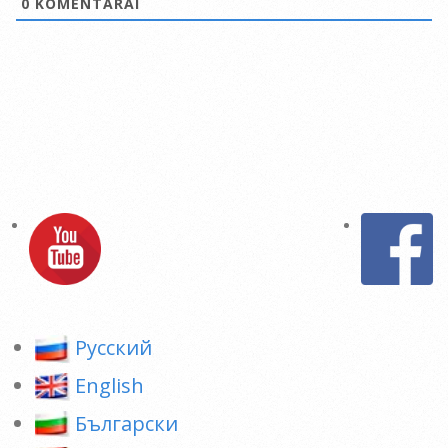
0
KOMENTARAI
Pусский
English
Български