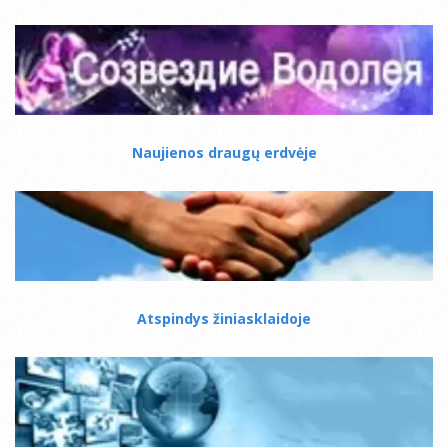
Naujienos draugų erdvėje
Atspindys žiniasklaidoje