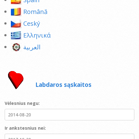
Română
Ceský
Ελληνικά
العربية
Labdaros sąskaitos
Vėlesnius negu:
Ir ankstesnius nei: