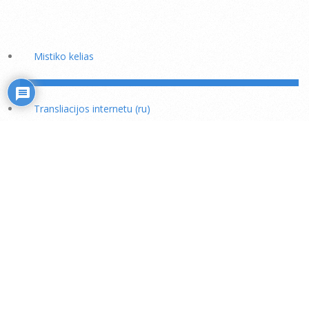
Mistiko kelias
Transliacijos internetu (ru)
Rožiniai
Skaitiniai savišvietai
Išminties mokytojų rekomendacijos