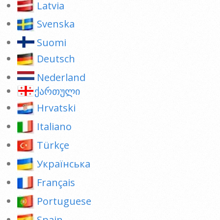
Latvia
Svenska
Suomi
Deutsch
Nederland
ქართული
Hrvatski
Italiano
Türkçe
Українська
Français
Portuguese
Spain