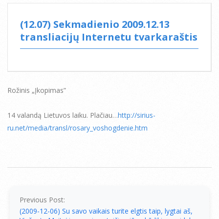
(12.07) Sekmadienio 2009.12.13
transliacijų Internetu tvarkaraštis
Rožinis „Įkopimas”
14 valandą Lietuvos laiku. Plačiau…
http://sirius-
ru.net/media/transl/rosary_voshogdenie.htm
2009-
12-
07
Previous Post:
(2009-12-06) Su savo vaikais turite elgtis taip, lygtai aš,