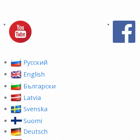
Pусский
English
Български
Latvia
Svenska
Suomi
Deutsch