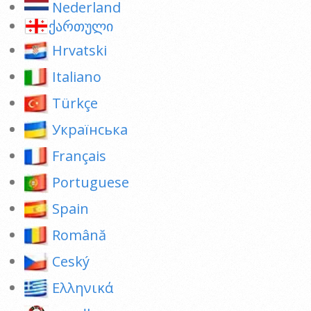
Nederland
ქართული
Hrvatski
Italiano
Türkçe
Українська
Français
Portuguese
Spain
Română
Ceský
Ελληνικά