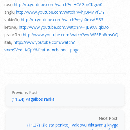
rusų
http://ru.youtube.com/watch?v=HCAGmCKgxh0
anglų
http://www.youtube.com/watch?v=hjQMvlVfLrY
vokiečių
http://ru.youtube.com/watch?v=yb0msAEi33I
lietuvių
http://www.youtube.com/watch?v=-jB9XA_qkDo
prancūzų
http://www.youtube.com/watch?v=cWE6Bp8msOQ
italų
http://www.youtube.com/watch?
v=xhSVedLKGpY&feature=channel_page
2012-
11-
27
Previous Post:
(11.24) Pagalbos ranka
Next Post:
(11.27) Išleista penktoji Valdovų diktavimų knyga