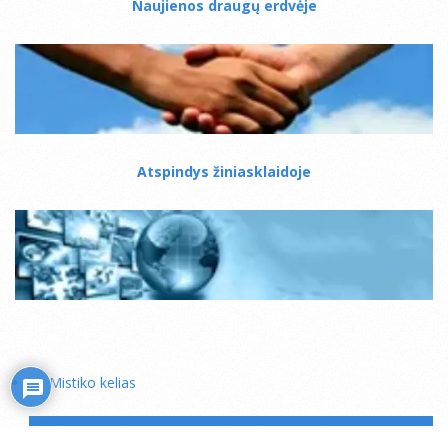
Naujienos draugų erdvėje
Atspindys žiniasklaidoje
Mistiko kelias