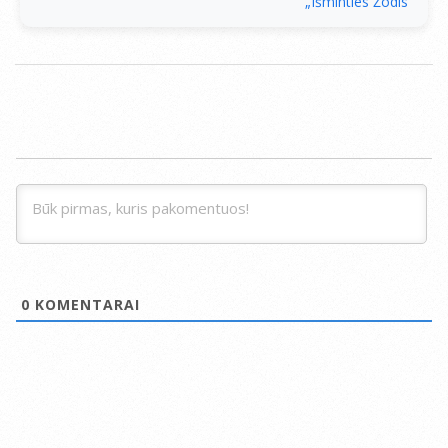
„Išminties Žodis
0
KOMENTARAI