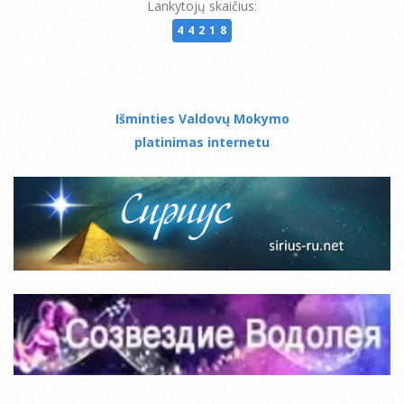
Lankytojų skaičius:
44218
Išminties Valdovų Mokymo
platinimas internetu