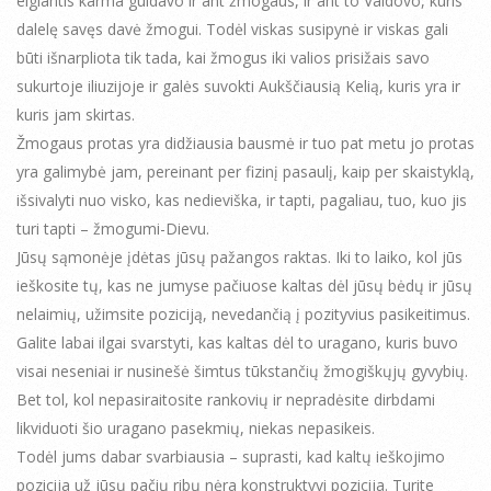
elgiantis karma guldavo ir ant žmogaus, ir ant to Valdovo, kuris
dalelę savęs davė žmogui. Todėl viskas susipynė ir viskas gali
būti išnarpliota tik tada, kai žmogus iki valios prisižais savo
sukurtoje iliuzijoje ir galės suvokti Aukščiausią Kelią, kuris yra ir
kuris jam skirtas.
Žmogaus protas yra didžiausia bausmė ir tuo pat metu jo protas
yra galimybė jam, pereinant per fizinį pasaulį, kaip per skaistyklą,
išsivalyti nuo visko, kas nedieviška, ir tapti, pagaliau, tuo, kuo jis
turi tapti – žmogumi-Dievu.
Jūsų sąmonėje įdėtas jūsų pažangos raktas. Iki to laiko, kol jūs
ieškosite tų, kas ne jumyse pačiuose kaltas dėl jūsų bėdų ir jūsų
nelaimių, užimsite poziciją, nevedančią į pozityvius pasikeitimus.
Galite labai ilgai svarstyti, kas kaltas dėl to uragano, kuris buvo
visai neseniai ir nusinešė šimtus tūkstančių žmogiškųjų gyvybių.
Bet tol, kol nepasiraitosite rankovių ir nepradėsite dirbdami
likviduoti šio uragano pasekmių, niekas nepasikeis.
Todėl jums dabar svarbiausia – suprasti, kad kaltų ieškojimo
pozicija už jūsų pačių ribų nėra konstruktyvi pozicija. Turite