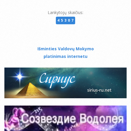
Lankytojų skaičius:
45307
Išminties Valdovų Mokymo
platinimas internetu