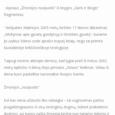
· skyriaus „Žmonijos nuopuolis” iš knygos „Gėris ir Blogis”
fragmentas;
· Viešpaties Maitrėjos 2005 metų birželio 17 dienos diktavimas
„Mokymas apie gyvatę gundytoją ir išminties gyvatę”, kuriame
Jis įvykius Edeno sode aprašo truputį kitaip, negu tai priimta
šiuolaikinėje krikščioniškoje teologijoje.
Taipogi norime atkreipti dėmesį, kad lygiai prieš 8 metus 2002
metų lapkričio 4 dieną išėjo pirmasis „Siriaus” leidimas. Vėliau ši
diena buvo paskelbta nacionaline Rusijos švente.
Žmonijos „nuopuolis”
Kol kas viena užduotis liko nebaigta – tai sugriovimas pačios
pragaištingiausios iš visų teologinių dogmų, būtent prakeikimo
dogmos, po kurios našta žmonija kenčia nuo tariamo Adomo ir