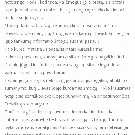
neteisinga. Todėl, kad tada, kai žmogus įgijo protą, šis protas
tapo jo neatskiriama dalimi. Ir jis jau negalėjo nieko kaltinti dėl
to, kas su juo vyksta.
Nukreipdamas Dieviškąją Energiją keliu, nesutampančiu su
Dieviškuoju sumanymu, žmogus kūrė karmą. Dieviškoji Energija
įgijo tankumą ir formavo žmogų supantį pasaulį.
Taip kūrėsi materialus pasaulis ir taip kūrėsi karma.
Ir dėl visų nelaimių, kurios jam atsitiko, žmogus negali kaltinti
išorinių jėgų. Liuciferio ir puolusių angelų. Kitose legendose
galima surasti kitus pavadinimus.
Tačiau jeigu žmogus nebūtų įgijęs proto, jis negalėtų atitikti to
sumanymo, kurį Dievas įdėjo kurdamas žmogų. Ir kilo klausimas
netgi apie žemiškos evoliucijos sunaikinimą, kaip neatitinkančios
Dieviškojo sumanymo.
Todėl nelogiška dėl visų savo nuodėmių kaltinti tuos, kas
suteikė jums galimybę tęsti savo evoliuciją. Iš tikrųjų, tada, kai
įvyko žmogaus apdalijimas išminties kibirkštimi, jam neteisingai