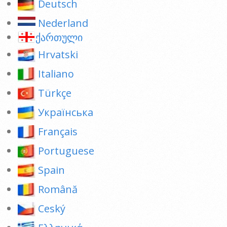
Deutsch
Nederland
ქართული
Hrvatski
Italiano
Türkçe
Українська
Français
Portuguese
Spain
Română
Ceský