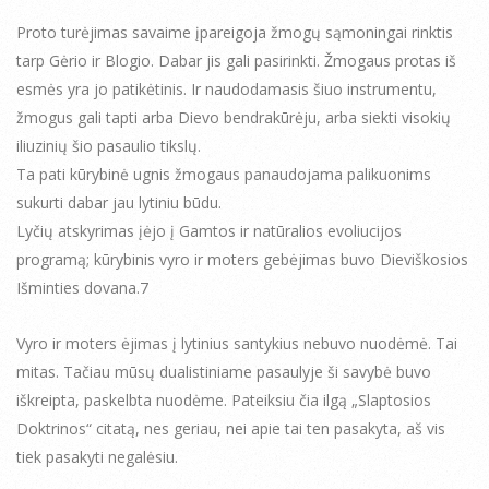
Proto turėjimas savaime įpareigoja žmogų sąmoningai rinktis
tarp Gėrio ir Blogio. Dabar jis gali pasirinkti. Žmogaus protas iš
esmės yra jo patikėtinis. Ir naudodamasis šiuo instrumentu,
žmogus gali tapti arba Dievo bendrakūrėju, arba siekti visokių
iliuzinių šio pasaulio tikslų.
Ta pati kūrybinė ugnis žmogaus panaudojama palikuonims
sukurti dabar jau lytiniu būdu.
Lyčių atskyrimas įėjo į Gamtos ir natūralios evoliucijos
programą; kūrybinis vyro ir moters gebėjimas buvo Dieviškosios
Išminties dovana.7
Vyro ir moters ėjimas į lytinius santykius nebuvo nuodėmė. Tai
mitas. Tačiau mūsų dualistiniame pasaulyje ši savybė buvo
iškreipta, paskelbta nuodėme. Pateiksiu čia ilgą „Slaptosios
Doktrinos“ citatą, nes geriau, nei apie tai ten pasakyta, aš vis
tiek pasakyti negalėsiu.