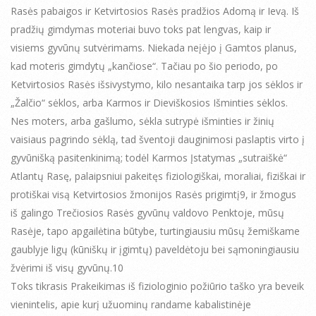
Rasės pabaigos ir Ketvirtosios Rasės pradžios Adomą ir Ievą. Iš
pradžių gimdymas moteriai buvo toks pat lengvas, kaip ir
visiems gyvūnų sutvėrimams. Niekada neįėjo į Gamtos planus,
kad moteris gimdytų „kančiose“. Tačiau po šio periodo, po
Ketvirtosios Rasės išsivystymo, kilo nesantaika tarp jos sėklos ir
„Žalčio“ sėklos, arba Karmos ir Dieviškosios Išminties sėklos.
Nes moters, arba gašlumo, sėkla sutrypė išminties ir žinių
vaisiaus pagrindo sėklą, tad šventoji dauginimosi paslaptis virto į
gyvūnišką pasitenkinimą; todėl Karmos Įstatymas „sutraiškė“
Atlantų Rasę, palaipsniui pakeitęs fiziologiškai, moraliai, fiziškai ir
protiškai visą Ketvirtosios žmonijos Rasės prigimtį9, ir žmogus
iš galingo Trečiosios Rasės gyvūnų valdovo Penktoje, mūsų
Rasėje, tapo apgailėtina būtybe, turtingiausiu mūsų žemiškame
gaublyje ligų (kūniškų ir įgimtų) paveldėtoju bei sąmoningiausiu
žvėrimi iš visų gyvūnų.10
Toks tikrasis Prakeikimas iš fiziologinio požiūrio taško yra beveik
vienintelis, apie kurį užuominų randame kabalistinėje