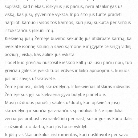
suprasti, kad niekas, išskyrus jus pačius, nėra atsakingas už
viską, kas jūsų gyvenime vyksta. Ir po šito jūs turite pradėti
narplioti kamuolį visos tos karmos, kuri jūsų sukurta per šimtus
ir tūkstančius įsikūnijimų.
Kiekvieną jūsų Žemėje buvimo sekundę jūs atidirbate karmą, kai
įveikiate išorinę situaciją savo sąmonėje ir įgyjate teisingą vidinį
požiūrį į viską, kas aplink jus vyksta.
Todėl kuo greičiau nustosite ieškoti kaltų už jūsų pačių ribų, tuo
greičiau galėsite įveikti tuos erdvės ir laiko apribojimus, kuriuos
jūs ant savęs užsikrovėte.
Žemė panaši į didelį skruzdėlyną. Ir kiekvienas atskiras individas
Žemėje susijęs su kiekviena gyva būtybe planetoje.
Mūsų užduotis panaši į saulės užduotį, kuri apšviečia jūsų
skruzdėlyną ir siunčia gaivinančius spindulius. Ir šie spinduliai
verčia jus prabusti, išmankštinti per naktį sustingusias kūno dalis
ir užsiimti tuo darbu, kurį jūs turite vykdyti.
Ir jūsų visiškai unikalus instrumentas, kurį nušlifavote per savo