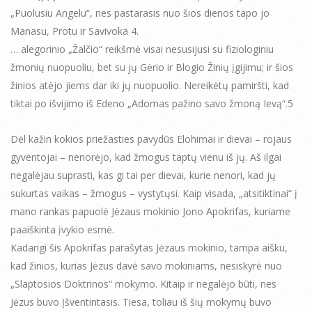
„Puolusiu Angelu“, nes pastarasis nuo šios dienos tapo jo
Manasu, Protu ir Savivoka 4.
… alegorinio „Žalčio“ reikšmė visai nesusijusi su fiziologiniu
žmonių nuopuoliu, bet su jų Gėrio ir Blogio Žinių įgijimu; ir šios
žinios atėjo jiems dar iki jų nuopuolio. Nereikėtų pamiršti, kad
tiktai po išvijimo iš Edeno „Adomas pažino savo žmoną Ievą“.5
Dėl kažin kokios priežasties pavydūs Elohimai ir dievai – rojaus
gyventojai – nenorėjo, kad žmogus taptų vienu iš jų. Aš ilgai
negalėjau suprasti, kas gi tai per dievai, kurie nenori, kad jų
sukurtas vaikas – žmogus – vystytųsi. Kaip visada, „atsitiktinai“ į
mano rankas papuolė Jėzaus mokinio Jono Apokrifas, kuriame
paaiškinta įvykio esmė.
Kadangi šis Apokrifas parašytas Jėzaus mokinio, tampa aišku,
kad žinios, kurias Jėzus davė savo mokiniams, nesiskyrė nuo
„Slaptosios Doktrinos“ mokymo. Kitaip ir negalėjo būti, nes
Jėzus buvo Įšventintasis. Tiesa, toliau iš šių mokymų buvo