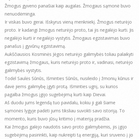
Žmogus gyveno panašiai kaip augalas. Žmogaus sąmonė buvo
nenuodėminga.
Ir viskas buvo gerai. Išskyrus vieną menkniekį. Žmogus neturėjo
proto. Ir kadangi žmogus neturėjo proto, tai jis negalėjo kurti. Jis
negalėjo kurti ir negalėjo vystytis. Žmogaus egzistavimas buvo
panašus į gyvūnų egzistavimą.
Aukščiausios Kosminės Jėgos neturėjo galimybės toliau palaikyti
egzistavimą žmogaus, kuris neturėjo proto ir, vadinasi, neturėjo
galimybės vystytis.
Todėl Saulės Sūnūs, Išminties Sūnūs, nusileido į žmonių kūnus ir
davė jiems galimybę įgyti protą. Išminties ugnį, su kurios
pagalba žmogus įgijo sugebėjimą kurti kaip Dievai.
Aš duodu jums legendą tuo pavidalu, kokiu ji gali šiame
sąmonės lygyje padėti jums tiksliau suvokti savo istoriją. To
momento, kuris buvo jūsų kritimo į materiją pradžia.
Kai žmogus galėjo naudotis savo proto galimybėmis, jis įgijo
sugebėjimą pasirinkti, kaip nukreipti tą energiją, kuri sruveno į jo