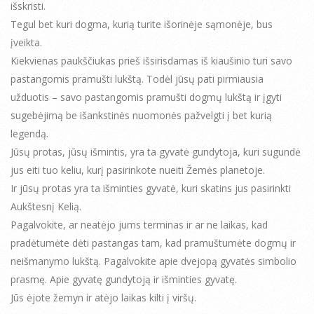
išskristi.
Tegul bet kuri dogma, kurią turite išorinėje sąmonėje, bus
įveikta.
Kiekvienas paukščiukas prieš išsirisdamas iš kiaušinio turi savo
pastangomis pramušti lukštą. Todėl jūsų pati pirmiausia
užduotis – savo pastangomis pramušti dogmų lukštą ir įgyti
sugebėjimą be išankstinės nuomonės pažvelgti į bet kurią
legendą.
Jūsų protas, jūsų išmintis, yra ta gyvatė gundytoja, kuri sugundė
jus eiti tuo keliu, kurį pasirinkote nueiti Žemės planetoje.
Ir jūsų protas yra ta išminties gyvatė, kuri skatins jus pasirinkti
Aukštesnį Kelią.
Pagalvokite, ar neatėjo jums terminas ir ar ne laikas, kad
pradėtumėte dėti pastangas tam, kad pramuštumėte dogmų ir
neišmanymo lukštą. Pagalvokite apie dvejopą gyvatės simbolio
prasmę. Apie gyvatę gundytoją ir išminties gyvatę.
Jūs ėjote žemyn ir atėjo laikas kilti į viršų.