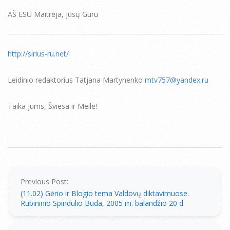
AŠ ESU Maitrėja, jūsų Guru
http://sirius-ru.net/
Leidinio redaktorius Tatjana Martynenko
mtv757@yandex.ru
Taika jums, Šviesa ir Meilė!
2010-
11-
04
Previous Post:
(11.02) Gėrio ir Blogio tema Valdovų diktavimuose.
Rubininio Spindulio Buda, 2005 m. balandžio 20 d.