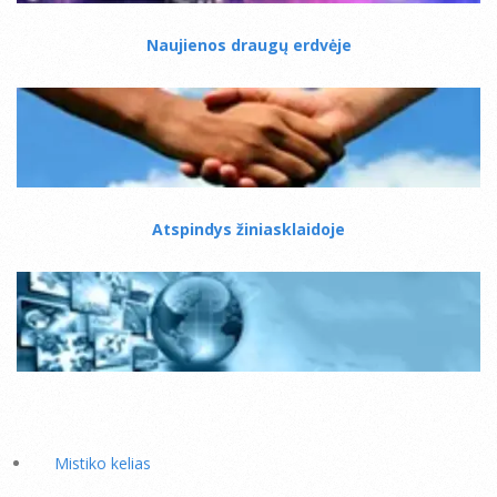
Naujienos draugų erdvėje
Atspindys žiniasklaidoje
Mistiko kelias