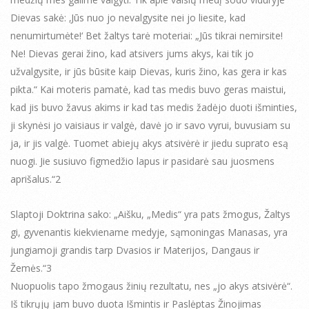
Dievas sakė: ‚Jūs nuo jo nevalgysite nei jo liesite, kad
nenumirtumėte!‘ Bet žaltys tarė moteriai: „Jūs tikrai nemirsite!
Ne! Dievas gerai žino, kad atsivers jums akys, kai tik jo
užvalgysite, ir jūs būsite kaip Dievas, kuris žino, kas gera ir kas
pikta.“ Kai moteris pamatė, kad tas medis buvo geras maistui,
kad jis buvo žavus akims ir kad tas medis žadėjo duoti išminties,
ji skynėsi jo vaisiaus ir valgė, davė jo ir savo vyrui, buvusiam su
ja, ir jis valgė. Tuomet abiejų akys atsivėrė ir jiedu suprato esą
nuogi. Jie susiuvo figmedžio lapus ir pasidarė sau juosmens
aprišalus.“2
Slaptoji Doktrina sako: „Aišku, „Medis“ yra pats žmogus, Žaltys
gi, gyvenantis kiekviename medyje, sąmoningas Manasas, yra
jungiamoji grandis tarp Dvasios ir Materijos, Dangaus ir
Žemės.“3
Nuopuolis tapo žmogaus žinių rezultatu, nes „jo akys atsivėrė“.
Iš tikrųjų jam buvo duota Išmintis ir Paslėptas Žinojimas