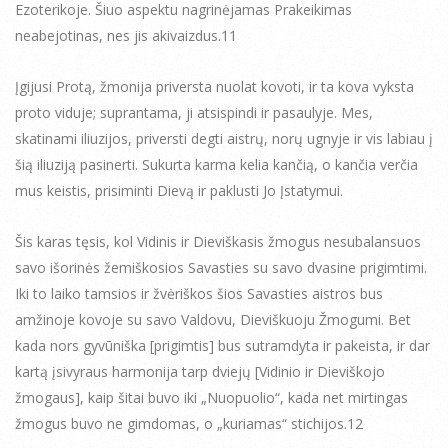
Ezoterikoje. Šiuo aspektu nagrinėjamas Prakeikimas
neabejotinas, nes jis akivaizdus.11
Įgijusi Protą, žmonija priversta nuolat kovoti, ir ta kova vyksta
proto viduje; suprantama, ji atsispindi ir pasaulyje. Mes,
skatinami iliuzijos, priversti degti aistrų, norų ugnyje ir vis labiau į
šią iliuziją pasinerti. Sukurta karma kelia kančią, o kančia verčia
mus keistis, prisiminti Dievą ir paklusti Jo Įstatymui.
Šis karas tęsis, kol Vidinis ir Dieviškasis žmogus nesubalansuos
savo išorinės žemiškosios Savasties su savo dvasine prigimtimi.
Iki to laiko tamsios ir žvėriškos šios Savasties aistros bus
amžinoje kovoje su savo Valdovu, Dieviškuoju Žmogumi. Bet
kada nors gyvūniška [prigimtis] bus sutramdyta ir pakeista, ir dar
kartą įsivyraus harmonija tarp dviejų [Vidinio ir Dieviškojo
žmogaus], kaip šitai buvo iki „Nuopuolio“, kada net mirtingas
žmogus buvo ne gimdomas, o „kuriamas“ stichijos.12