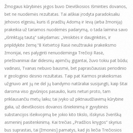
Žmogaus kūrybinės jėgos buvo Dieviškosios Išminties dovanos,
bet ne nuodėmės rezultatas. Tai aiškiai įrodyta paradoksaliu
Jehovos elgesiu, kuris iš pradžių Adomą ir Ievą (arba žmoniją)
prakeikia už tariamos nuodėmės padarymą, o tada laimina savo
„išrinktąją tautą“ sakydamas: „Veiskitės ir dauginkitės, ir
pripildykite žemę.“8 Ketvirtoji Rasė neužtraukė prakeiksmo
žmonijai, nes palyginti nenuodėminga Trečioji Rasė,
prieštvaniniai dar didesnių apimčių gigantai, žuvo tokiu pat būdu;
vadinasi, Tvanas nebuvo bausmė, bet paprasčiausias periodinio
ir geologinio dėsnio rezultatas. Taip pat Karmos prakeiksmas
užgriuvo ant jų ne dėl jų bandymo natūraliai susijungti, kaip šitai
daroma viso gyvūnijos pasaulio, kuris neturi proto, tam
priklausančiu metų laiku; tai įvyko už piktnaudžiavimą kūrybine
galia, už dieviškosios dovanos išniekinimą ir gyvybinės
substancijos išeikvojimą be jokio kito tikslo, išskyrus žvėrišką
asmeninį pasitenkinimą. Kai trečias „Pradžios knygos“ skyrius
bus suprastas, tai [žmonės] pamatys, kad jis liečia Trečiosios