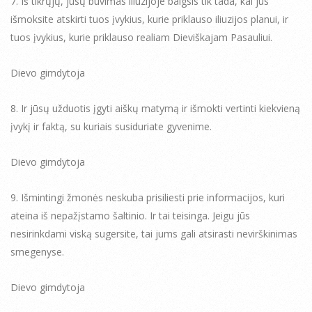
7. Iš tikrųjų, jūsų buvimas iliuzijoje baigsis tik tada, kai jūs
išmoksite atskirti tuos įvykius, kurie priklauso iliuzijos planui, ir
tuos įvykius, kurie priklauso realiam Dieviškajam Pasauliui.
Dievo gimdytoja
8. Ir jūsų užduotis įgyti aiškų matymą ir išmokti vertinti kiekvieną
įvykį ir faktą, su kuriais susiduriate gyvenime.
Dievo gimdytoja
9. Išmintingi žmonės neskuba prisiliesti prie informacijos, kuri
ateina iš nepažįstamo šaltinio. Ir tai teisinga. Jeigu jūs
nesirinkdami viską sugersite, tai jums gali atsirasti nevirškinimas
smegenyse.
Dievo gimdytoja