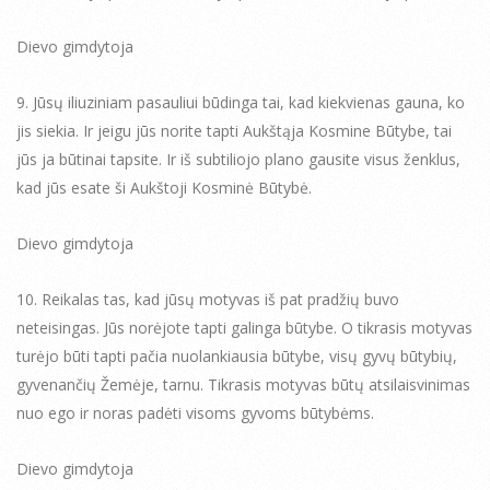
Dievo gimdytoja
9. Jūsų iliuziniam pasauliui būdinga tai, kad kiekvienas gauna, ko
jis siekia. Ir jeigu jūs norite tapti Aukštąja Kosmine Būtybe, tai
jūs ja būtinai tapsite. Ir iš subtiliojo plano gausite visus ženklus,
kad jūs esate ši Aukštoji Kosminė Būtybė.
Dievo gimdytoja
10. Reikalas tas, kad jūsų motyvas iš pat pradžių buvo
neteisingas. Jūs norėjote tapti galinga būtybe. O tikrasis motyvas
turėjo būti tapti pačia nuolankiausia būtybe, visų gyvų būtybių,
gyvenančių Žemėje, tarnu. Tikrasis motyvas būtų atsilaisvinimas
nuo ego ir noras padėti visoms gyvoms būtybėms.
Dievo gimdytoja