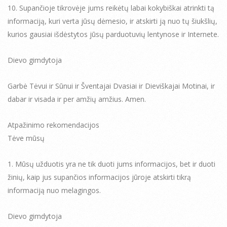
10. Supančioje tikrovėje jums reikėtų labai kokybiškai atrinkti tą
informaciją, kuri verta jūsų dėmesio, ir atskirti ją nuo tų šiukšlių,
kurios gausiai išdėstytos jūsų parduotuvių lentynose ir Internete.
Dievo gimdytoja
Garbė Tėvui ir Sūnui ir Šventajai Dvasiai ir Dieviškajai Motinai, ir
dabar ir visada ir per amžių amžius. Amen.
Atpažinimo rekomendacijos
Tėve mūsų
1. Mūsų užduotis yra ne tik duoti jums informacijos, bet ir duoti
žinių, kaip jus supančios informacijos jūroje atskirti tikrą
informaciją nuo melagingos.
Dievo gimdytoja