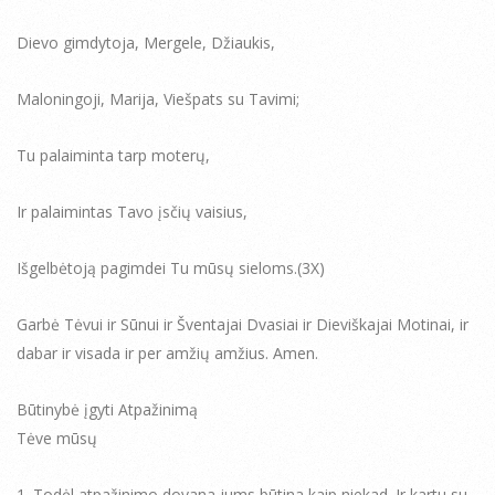
Dievo gimdytoja, Mergele, Džiaukis,
Maloningoji, Marija, Viešpats su Tavimi;
Tu palaiminta tarp moterų,
Ir palaimintas Tavo įsčių vaisius,
Išgelbėtoją pagimdei Tu mūsų sieloms.(3X)
Garbė Tėvui ir Sūnui ir Šventajai Dvasiai ir Dieviškajai Motinai, ir
dabar ir visada ir per amžių amžius. Amen.
Būtinybė įgyti Atpažinimą
Tėve mūsų
1. Todėl atpažinimo dovana jums būtina kaip niekad. Ir kartu su