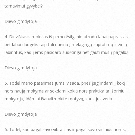
tarnavimui gyvybei?
Dievo gimdytoja
4. Dieviškasis mokslas iš pirmo žvilgsnio atrodo labai paprastas,
bet labai daugelis taip toli nueina į melagingų supratimų ir žinių
labirintus, kad jiems pasidaro sudėtinga net gauti mūsų pagalbą.
Dievo gimdytoja
5. Todėl mano patarimas jums: visada, prieš įsigilindami į kokį
nors naują mokymą ar sekdami kokia nors praktika ar išoriniu
mokytoju, įdėmiai išanalizuokite motyvą, kuris jus veda.
Dievo gimdytoja
6. Todėl, kad pagal savo vibracijas ir pagal savo vidinius norus,