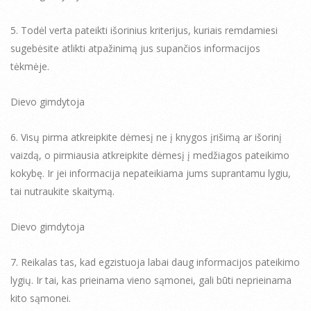
5. Todėl verta pateikti išorinius kriterijus, kuriais remdamiesi
sugebėsite atlikti atpažinimą jus supančios informacijos
tėkmėje.
Dievo gimdytoja
6. Visų pirma atkreipkite dėmesį ne į knygos įrišimą ar išorinį
vaizdą, o pirmiausia atkreipkite dėmesį į medžiagos pateikimo
kokybę. Ir jei informacija nepateikiama jums suprantamu lygiu,
tai nutraukite skaitymą.
Dievo gimdytoja
7. Reikalas tas, kad egzistuoja labai daug informacijos pateikimo
lygių. Ir tai, kas prieinama vieno sąmonei, gali būti neprieinama
kito sąmonei.