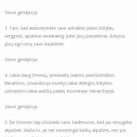
Dievo gimdytoja
3. Tam, kad atiduotumėte save astralinio plano būtybių
vergystei, apskritai nereikalingi jokie jūsų pasiekimai, išskyrus
jūsų ego norą save išaukštinti.
Dievo gimdytoja
4. Labai daug žmonių, prisiskaitę įvairios paviršutiniškos
literatūros, įsivaizduoja esantys labai didingos būtybės,
užimančios labai aukštą padėtį Kosminėje Hierarchijoje.
Dievo gimdytoja
5. Šie žmonės taip užsižaidė savo žaidimuose, kad jau nesugeba
atpažinti. Maža to, jie net nesistengia kažką atpažinti, nes yra