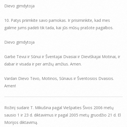
Dievo gimdytoja
10. Patys priimkite savo pamokas. Ir prisiminkite, kad mes
galime jums padėti tik tada, kai jūs mūsų prašote pagalbos.
Dievo gimdytoja
Garbė Tėvui ir Sūnui ir Šventajai Dvasiai ir Dieviškajai Motinai, ir
dabar ir visada ir per amžių amžius. Amen.
Vardan Dievo Tėvo, Motinos, Sūnaus ir Šventosios Dvasios.
Amen!
Rožinį sudarė T. Mikušina pagal Viešpaties Šivos 2006 metų
sausio 1 ir 23 d. diktavimus ir pagal 2005 metų gruodžio 21 d. El
Morijos diktavimą.