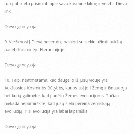
tuo pat metu prisiminti apie savo kosminę kilmę ir veržtis Dievo
link.
Dievo gimdytoja
9. Veržimosi į Dievą nevertėtų painioti su siekiu užimti aukštą
padėtį Kosminėje Hierarchijoje.
Dievo gimdytoja
10. Taip, neatmetama, kad daugelio iš jūsų viduje yra
Aukštosios Kosminės Būtybės, kurios atėjo į Žemę ir išnaudoja
bet kurią galimybę, kad padėtų Žemės evoliucijoms. Tačiau
niekada nepamirškite, kad jūsų siela pereina žemiškąją
evoliuciją. Ir ši evoliucija yra labai laipsniška.
Dievo gimdytoja