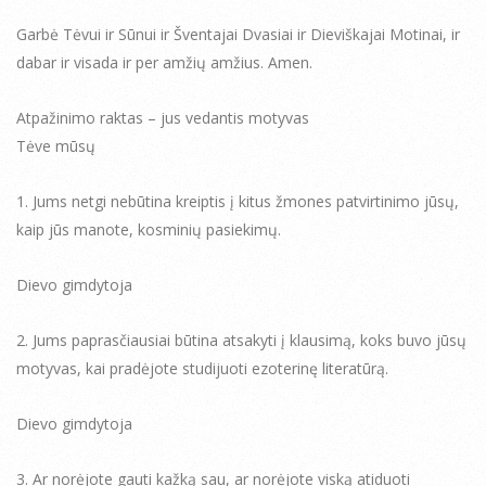
Garbė Tėvui ir Sūnui ir Šventajai Dvasiai ir Dieviškajai Motinai, ir
dabar ir visada ir per amžių amžius. Amen.
Atpažinimo raktas – jus vedantis motyvas
Tėve mūsų
1. Jums netgi nebūtina kreiptis į kitus žmones patvirtinimo jūsų,
kaip jūs manote, kosminių pasiekimų.
Dievo gimdytoja
2. Jums paprasčiausiai būtina atsakyti į klausimą, koks buvo jūsų
motyvas, kai pradėjote studijuoti ezoterinę literatūrą.
Dievo gimdytoja
3. Ar norėjote gauti kažką sau, ar norėjote viską atiduoti