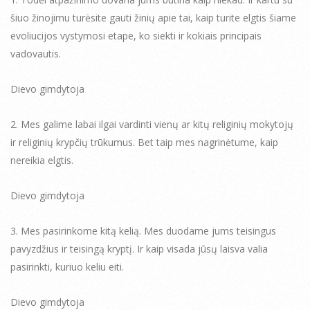
šiuo žinojimu turėsite gauti žinių apie tai, kaip turite elgtis šiame
evoliucijos vystymosi etape, ko siekti ir kokiais principais
vadovautis.
Dievo gimdytoja
2. Mes galime labai ilgai vardinti vienų ar kitų religinių mokytojų
ir religinių krypčių trūkumus. Bet taip mes nagrinėtume, kaip
nereikia elgtis.
Dievo gimdytoja
3. Mes pasirinkome kitą kelią. Mes duodame jums teisingus
pavyzdžius ir teisingą kryptį. Ir kaip visada jūsų laisva valia
pasirinkti, kuriuo keliu eiti.
Dievo gimdytoja