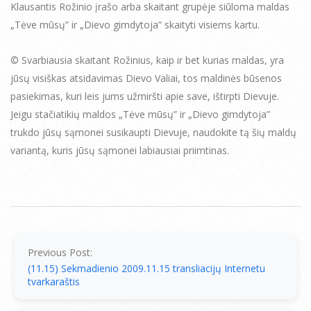
Klausantis Rožinio įrašo arba skaitant grupėje siūloma maldas
„Tėve mūsų” ir „Dievo gimdytoja” skaityti visiems kartu.
© Svarbiausia skaitant Rožinius, kaip ir bet kurias maldas, yra
jūsų visiškas atsidavimas Dievo Valiai, tos maldinės būsenos
pasiekimas, kuri leis jums užmiršti apie save, ištirpti Dievuje.
Jeigu stačiatikių maldos „Tėve mūsų” ir „Dievo gimdytoja”
trukdo jūsų sąmonei susikaupti Dievuje, naudokite tą šių maldų
variantą, kuris jūsų sąmonei labiausiai priimtinas.
2009-
11-
15
Previous Post:
(11.15) Sekmadienio 2009.11.15 transliacijų Internetu
tvarkaraštis