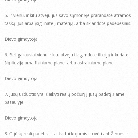
5. Ir vienu, ir kitu atveju jūs savo sąmonėje prarandate atramos
tašką. Jūs arba įsigilinate į materiją, arba sklandote padebesiais.
Dievo gimdytoja
6. Bet galiausiai vienu ir kitu atveju tik gimdote iliuziją ir kuriate
šią iliuziją arba fiziniame plane, arba astraliniame plane.
Dievo gimdytoja
7. Jūsų užduotis yra išlaikyti realų požiūrį į jūsų padėtį šiame
pasaulyje.
Dievo gimdytoja
8. O jūsų reali padėtis – tai tvirtai kojomis stovėti ant Žemės ir