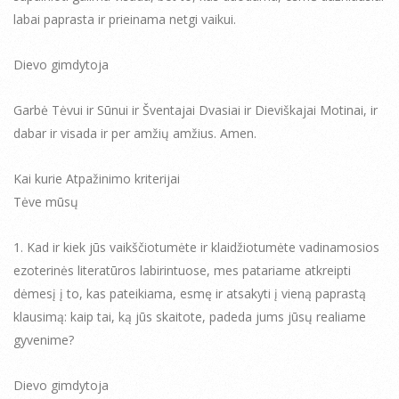
labai paprasta ir prieinama netgi vaikui.
Dievo gimdytoja
Garbė Tėvui ir Sūnui ir Šventajai Dvasiai ir Dieviškajai Motinai, ir
dabar ir visada ir per amžių amžius. Amen.
Kai kurie Atpažinimo kriterijai
Tėve mūsų
1. Kad ir kiek jūs vaikščiotumėte ir klaidžiotumėte vadinamosios
ezoterinės literatūros labirintuose, mes patariame atkreipti
dėmesį į to, kas pateikiama, esmę ir atsakyti į vieną paprastą
klausimą: kaip tai, ką jūs skaitote, padeda jums jūsų realiame
gyvenime?
Dievo gimdytoja