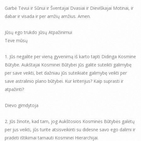
Garbė Tėvui ir Sūnui ir Šventajai Dvasiai ir Dieviškajai Motinai, ir
dabar ir visada ir per amžių amžius. Amen.
Jūsų ego trukdo jūsų Atpažinimui
Tėve mūsų
1. Jūs negalite per vieną gyvenimą iš karto tapti Didinga Kosmine
Būtybe. Aukštajai Kosminei Būtybei jūs galite suteikti galimybę
per save veikti, bet dažniau jūs suteikiate galimybę veikti per
save astralinio plano būtybei. Kur kriterijus? Kaip suprasti ir
atpažinti?
Dievo gimdytoja
2. Jūs žinote, kad tam, jog Aukštosios Kosminės Būtybės galėtų
per jus veikti, jūs turite atsisveikinti su didesne savo ego dalimi ir
pradėti ištikimai tarnauti Kosminei Hierarchijai.