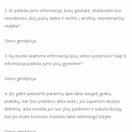
2. Ar padeda jums informacija, kurią gaunate, atsilaisvinti nuo
nerealiosios jūsų pačių dalies ir veržtis į amžiną, nepraeinančią
realybę?
Dievo gimdytoja
3. Ką duoda skaitoma informacija jūsų sielos vystymuisi? Kaip ši
informacija padeda jums jūsų gyvenime?
Dievo gimdytoja
4. Jūs galite pasisemti patarimų apie labai daugelį gudrių
praktikų, bet šios praktikos arba veda į jus supančios iliuzijos
didinimą, arba nuveda jus nuo jūsų paskirties ir sukuria iliuziją,
kad jūs esate kosminiu masteliu labai reikšminga būtybė.
Dievo gimdytoja