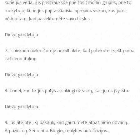
kurie jus veda, jūs prisitrauksite prie tos žmonių grupės, prie to
mokytojo, kurie jus paprasčiausiai aprūpins viskuo, kas jums
būtina tam, kad pasiektumėte savo tikslus.
Dievo gimdytoja
7. Ir niekada nieko išorėje nekaltinkite, kad patekote į sektą arba
kažkieno įtakon.
Dievo gimdytoja
8. Todėl, kad tik jūs patys atsakingi už viską, kas jums įvyksta.
Dievo gimdytoja
9. Jūs atėjote į šį pasaulį, kad gautumėte atpažinimo dovaną.
Atpažinimą Gėrio nuo Blogio, realybės nuo iliuzijos.