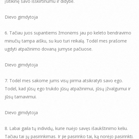
įsitikinę savo išskirtinumu ir didybe.
Dievo gimdytoja
6. Tačiau juos supantiems žmonėms jau po keleto bendravimo
minučių tampa aišku, su kuo turi reikalą. Todėl mes prašome
ugdyti atpažinimo dovaną jumyse pačiuose.
Dievo gimdytoja
7. Todėl mes sakome jums visų pirma atsikratyti savo ego.
Todėl, kad jūsų ego trukdo jūsų atpažinimui, jūsų įžvalgumui ir
jūsų tarnavimui.
Dievo gimdytoja
8. Labai gaila tų individų, kurie nuėjo savęs išaukštinimo keliu.
Tačiau tai jų pasirinkimas. Ir jie pasirinko tai, ką norėjo pasirinkti.