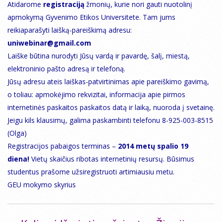
Atidarome
registraciją
žmonių, kurie nori gauti nuotolinį
apmokymą Gyvenimo Etikos Universitete. Tam jums
reikiaparašyti laišką-pareiškimą adresu:
uniwebinar@gmail.com
Laiške būtina nurodyti Jūsų vardą ir pavardę, šalį, miestą,
elektroninio pašto adresą ir telefoną.
Jūsų adresu ateis laiškas-patvirtinimas apie pareiškimo gavimą,
o toliau: apmokėjimo rekvizitai, informacija apie pirmos
internetinės paskaitos paskaitos datą ir laiką, nuoroda į svetainę.
Jeigu kils klausimų, galima paskambinti telefonu 8-925-003-8515
(Olga)
Registracijos pabaigos terminas –
2014 metų spalio 19
diena!
Vietų skaičius ribotas internetinių resursų. Būsimus
studentus prašome užsiregistruoti artimiausiu metu.
GEU mokymo skyrius