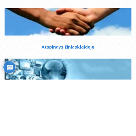
Atspindys žiniasklaidoje
Mistiko kelias
Transliacijos internetu (ru)