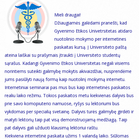
Mieli draugai!
Džiaugiamės galėdami pranešti, kad
Gyvenimo Etikos Univetrsitetas atidaro
nuotolinio mokymo per internetines
paskaitas kursą. Į Universiteto paštą
ateina laiškai su prašymais įtraukti į Universiteto studentų
sąrašus. Kadangi Gyvenimo Etikos Universitetas negali visiems
norintiems suteikti galimybę mokytis akivaizdžiai, nusprendėme
jums pasiūlyti naują formą kaip nuotolinį mokymą internetu.
Internetiniai seminarai pas mus bus kaip internetinės paskaitos
realiu laiko režimu. Tokios paskaitos metu kiekvienas dalyvis bus
prie savo komopiuterio namuose, ryšys su lektoriumi bus
vykdomas per specialią svetainę. Dalyvis turės galimybę girdėti ir
matyti lektorių taip pat visą demonstruojamą medžiagą. Taip
pat dalyvis gali užduoti klausimą lektoriui raštu.
Kiekviena internetinė paskaita užims 1 valandą laiko. Siūlomas