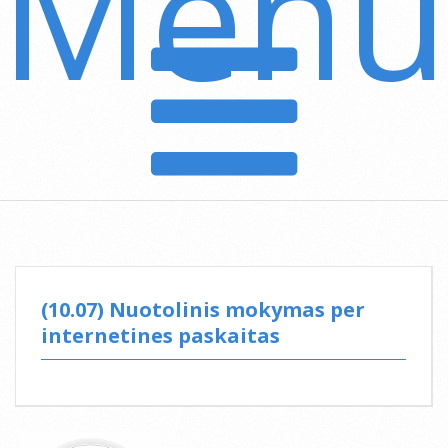
Menu
Secondary
Navigation
Menu
(10.07) Nuotolinis mokymas per
internetines paskaitas