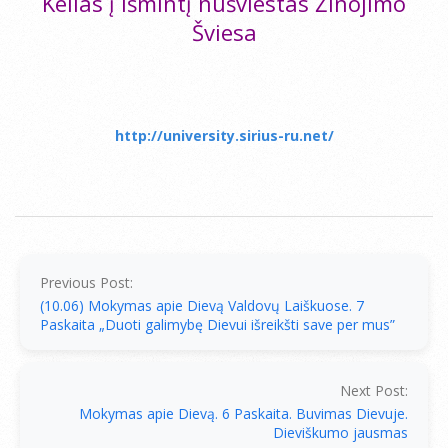
Kelias į Išmintį nušviestas Žinojimo
Šviesa
http://university.sirius-ru.net/
2014-
10-
07
Previous Post:
(10.06) Mokymas apie Dievą Valdovų Laiškuose. 7
Paskaita „Duoti galimybę Dievui išreikšti save per mus”
Next Post:
Mokymas apie Dievą. 6 Paskaita. Buvimas Dievuje.
Dieviškumo jausmas