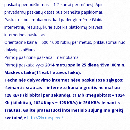
paskaitų periodiškumas – 1-2 kartai per mėnesį. Apie
pravedamų paskaitų datas bus pranešta papildomai.
Paskaitos bus mokamos, kad padengtumėme išlaidas
internetinių resursų, kurie suteikia platformą pravesti
internetines paskaitas.
Orientacinė kaina – 600-1000 rublių per metus, priklausomai nuo
dalyvių skaičiaus.
Pirmoji pažintinė paskaita – nemokama.
Pirmoji paskaita vyks
2014 metų spalio 25 dieną 15val.00min.
Maskvos laiku(14 val. lietuvos laiku).
Techninės dalyvavimo internetinėse paskaitose sąlygos:
išeinantis srautas – interneto kanalo greitis ne mažiau
128 KB/s (kilobitai per sekundę). (1 Mb (megabitas)= 1024
Kb (kilobitai), 1024 Kbps = 128 KB/s) ir 256 KB/s įeinantis
srautas. Galite pratestuoti internetinio sujungimo greitį
svetainėje
http://2ip.ru/speed/
.