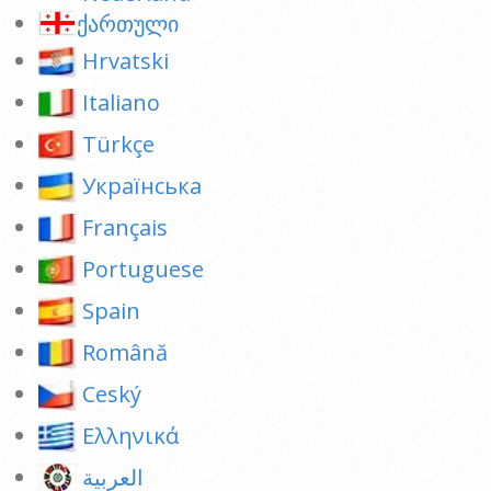
ქართული
Hrvatski
Italiano
Türkçe
Українська
Français
Portuguese
Spain
Română
Ceský
Ελληνικά
العربية