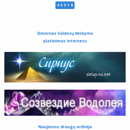
45518
Išminties Valdovų Mokymo
platinimas internetu
Naujienos draugų erdvėje