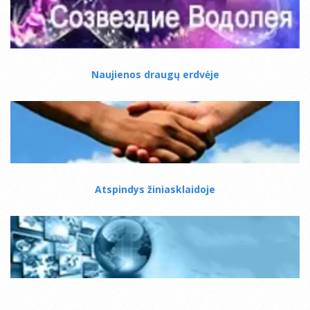
Naujienos draugų erdvėje
Atspindys žiniasklaidoje