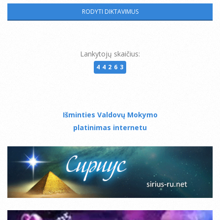
Lankytojų skaičius:
44263
Išminties Valdovų Mokymo
platinimas internetu