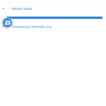
Mistiko kelias
Transliacijos internetu (ru)
Rožiniai
Skaitiniai savišvietai
Išminties mokytojų rekomendacijos
Šaukiniai kasdieniam dvasiniam darbui