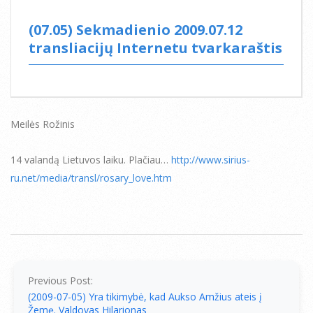
(07.05) Sekmadienio 2009.07.12
transliacijų Internetu tvarkaraštis
Meilės Rožinis
14 valandą Lietuvos laiku. Plačiau…
http://www.sirius-
ru.net/media/transl/rosary_love.htm
2009-
07-
05
Previous Post:
(2009-07-05) Yra tikimybė, kad Aukso Amžius ateis į
Žemę. Valdovas Hilarionas