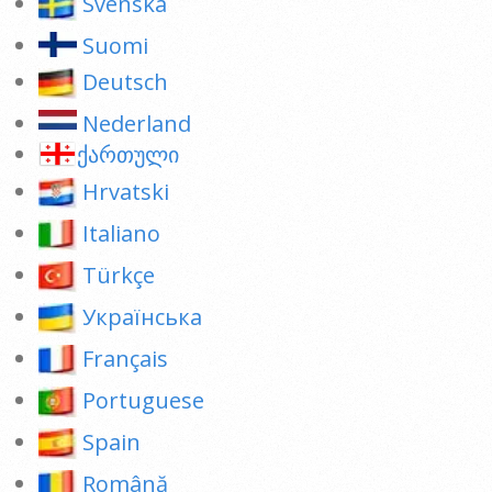
Svenska
Suomi
Deutsch
Nederland
ქართული
Hrvatski
Italiano
Türkçe
Українська
Français
Portuguese
Spain
Română