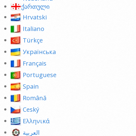
ქართული
Hrvatski
Italiano
Türkçe
Українська
Français
Portuguese
Spain
Română
Ceský
Ελληνικά
العربية