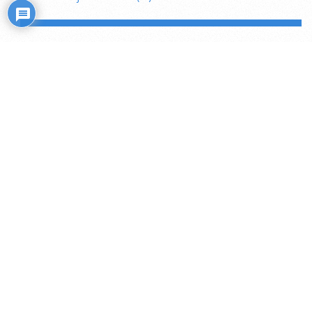
Rožiniai
Skaitiniai savišvietai
Išminties mokytojų rekomendacijos
Šaukiniai kasdieniam dvasiniam darbui
Kas mėnesinė 23 dienos dispensacija