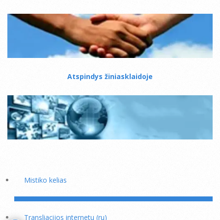
Atspindys žiniasklaidoje
Mistiko kelias
Transliacijos internetu (ru)