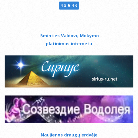
45646
Išminties Valdovų Mokymo
platinimas internetu
Naujienos draugų erdvėje