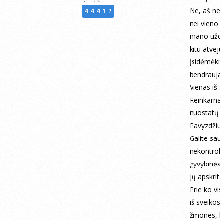
Ne, aš neg
44417
nei vieno 
mano uždu
kitu atvej
Įsidėmėki
bendrauja
Vienas iš
Reinkarna
nuostatų
Pavyzdžiu
Galite sau
nekontrol
gyvybinės
jų apskrit
Prie ko vi
iš sveiko
žmones, k