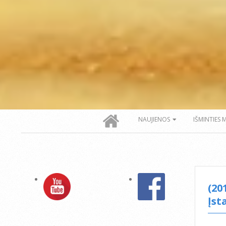
Secondary
NAUJIENOS
IŠMINTIES 
Navigation
Menu
(20
Įst