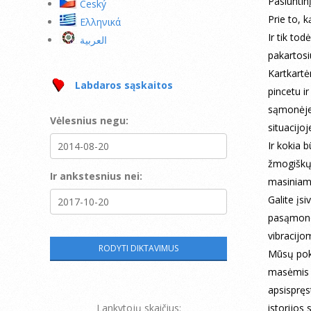
Pasiuntin
Ceský
Prie to, k
Ελληνικά
Ir tik tod
العربية
pakartosiu
Kartkartėm
Labdaros sąskaitos
pincetu i
sąmonėje.
Vėlesnius negu:
situacijo
Ir kokia 
žmogiškųj
Ir ankstesnius nei:
masiniam
Galite įs
pasąmone
vibracijo
Mūsų poka
masėmis tu
apsispręs
Lankytojų skaičius:
istorijos 