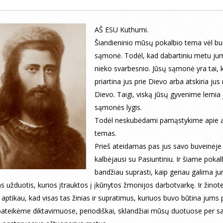
AŠ ESU Kuthumi.
Šiandieninio mūsų pokalbio tema vėl bu
sąmonė. Todėl, kad dabartiniu metu ju
nieko svarbesnio. Jūsų sąmonė yra tai, 
priartina jus prie Dievo arba atskiria jus
Dievo. Taigi, viską jūsų gyvenime lemia
sąmonės lygis.
Todėl neskubėdami pamąstykime apie 
temas.
Prieš ateidamas pas jus savo buveinėje
kalbėjausi su Pasiuntiniu. Ir šiame pokal
bandžiau suprasti, kaip geriau galima j
tas užduotis, kurios įtrauktos į įkūnytos žmonijos darbotvarkę. Ir žinot
aptikau, kad visas tas žinias ir supratimus, kuriuos buvo būtina jums p
ateikėme diktavimuose, periodiškai, sklandžiai mūsų duotuose per s