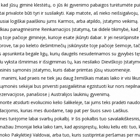
e, kad jūsų giminė klestėtų, o jūs iki gyvenimo pabaigos turėtumėte pui
tai privalote būti tyri ir susilaikyti. Kaip matote, aš nieko neišsigalvoju,
usiai logiškai paaiškinu jums Karmos, arba atpildo, įstatymo veikimą.
lkiau panagrinėsime Reinkarnacijos Įstatymą, tai didelė tikimybė, kad 
ą toje pačioje giminėje, kurioje esate įkūnyti dabar. Ir jei nesirūpinsit
rove, tai po keleto dešimtmečių įsikūnysite toje pačioje šeimoje, tač
 apsunkinta begale ligų, kurių daugelis nesuderinamos su gyvybės tę
u vyksta išmirimas ir išsigimimas tų, kas nesilaiko Dieviškojo Įstatym
asinės sąmonės įstatymo, kuris dabar priimtas jūsų visuomenėje.
 manimi, kad praeis ne tiek jau daug žemiškais matais laiko ir visi likus
ąmonės sekėjai bus priversti pasigailėtinai egzistuoti kur nors nepiln
zervacijose, panašiose į Australijos laukinių gyvenimą.
norite atsidurti evoliucinio kelio šalikelėje, tai jums teks pradėti nau
cijomis, kurias mes duodame, taip pat per šiuos savo Laiškus.
mes turėjome labai svarbų pokalbį. Ir šis pokalbis tuo savalaikiškesnis
mažiau žmonijai lieka laiko tam, kad apsispręstų, kokiu keliu eiti: tuo, 
oko Pakylėtieji Valdovai, arba tuo, kuris sustiprintai peršamas per m