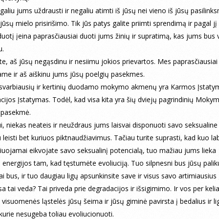
aliu jums uždrausti ir negaliu atimti iš jūsų nei vieno iš jūsų pasilink
jūsų mielo prisirišimo. Tik jūs patys galite priimti sprendimą ir pagal jį v
otį įeina paprasčiausiai duoti jums žinių ir supratimą, kas jums bus v
u.
te, aš jūsų negąsdinu ir nesiimu jokios prievartos. Mes paprasčiausiai
me ir aš aiškinu jums jūsų poelgių pasekmes.
 svarbiausių ir kertinių duodamo mokymo akmenų yra Karmos Įstatym
cijos Įstatymas. Todėl, kad visa kita yra šių dviejų pagrindinių Moky
 pasekmė.
i, niekas neateis ir neuždraus jums laisvai disponuoti savo seksualine 
 leisti bet kuriuos piktnaudžiavimus. Tačiau turite suprasti, kad kuo la
iuojamai eikvojate savo seksualinį potencialą, tuo mažiau jums lieka
 energijos tam, kad tęstumėte evoliuciją. Tuo silpnesni bus jūsų palik
ai bus, ir tuo daugiau ligų apsunkinsite save ir visus savo artimiausius
sa tai veda? Tai priveda prie degradacijos ir išsigimimo. Ir vos per keli
s visuomenės ląstelės jūsų šeima ir jūsų giminė pavirsta į bedalius ir l
urie nesugeba toliau evoliucionuoti.