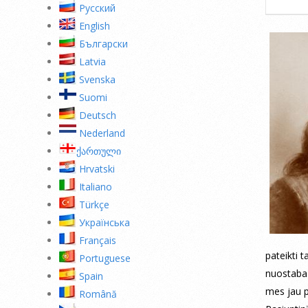
Pусский
English
Български
Latvia
Svenska
Suomi
Deutsch
Nederland
ქართული
Hrvatski
Italiano
Türkçe
Українська
Français
pateikti 
Portuguese
nuostaba 
Spain
mes jau p
Română