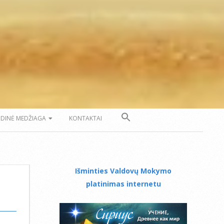
ZDINĖ MEDŽIAGA
KONTAKTAI
Išminties Valdovų Mokymo
platinimas internetu