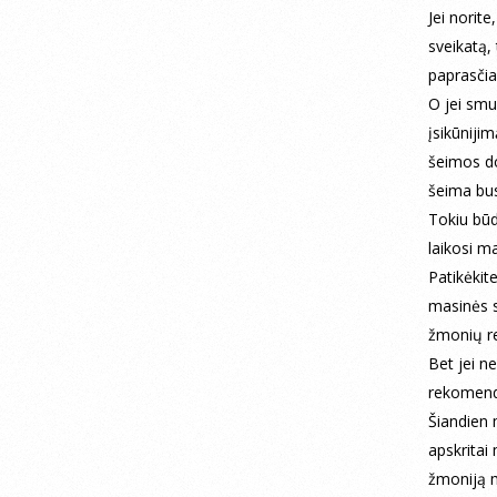
Jei norit
sveikatą, 
paprasčia
O jei smu
įsikūnijim
šeimos do
šeima bus
Tokiu būd
laikosi m
Patikėkite
masinės s
žmonių re
Bet jei ne
rekomenda
Šiandien 
apskritai 
žmoniją m