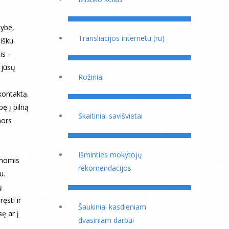
mybe,
Transliacijos internetu (ru)
išku.
is –
 jūsų
Rožiniai
kontaktą.
ę į pilną
Skaitiniai savišvietai
nors
Išminties mokytojų
emomis
rekomendacijos
u.
ų
ęsti ir
Šaukiniai kasdieniam
ę ar į
dvasiniam darbui