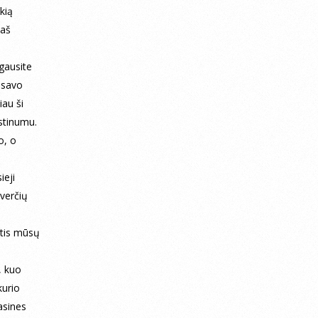
kią
 aš
gausite
e savo
iau ši
stinumu.
o, o
ieji
averčių
dotis mūsų
, kuo
kurio
asines