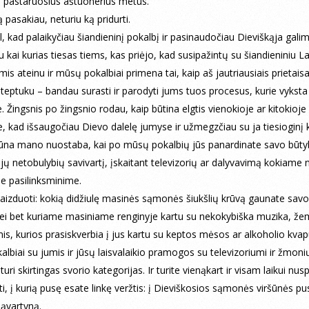
į pastaruosius aštuonerius metus.
ą pasakiau, neturiu ką pridurti.
ėl, kad palaikyčiau šiandieninį pokalbį ir pasinaudočiau Dieviškąja gali
 kai kurias tiesas tiems, kas priėjo, kad susipažintų su šiandieniniu La
is ateinu ir mūsų pokalbiai primena tai, kaip aš jautriausiais prietaisa
r teptuku – bandau surasti ir parodyti jums tuos procesus, kurie vyksta
 Žingsnis po žingsnio rodau, kaip būtina elgtis vienokioje ar kitokioje
je, kad išsaugočiau Dievo dalelę jumyse ir užmegzčiau su ja tiesioginį 
būna mano nuostaba, kai po mūsų pokalbių jūs panardinate savo būtyb
ų netobulybių savivartį, įskaitant televizorių ar dalyvavimą kokiame 
e pasilinksminime.
ivaizduoti: kokią didžiulę masinės sąmonės šiukšlių krūvą gaunate savo
i bet kuriame masiniame renginyje kartu su nekokybiška muzika, ž
mis, kurios prasiskverbia į jus kartu su keptos mėsos ar alkoholio kvap
lbiai su jumis ir jūsų laisvalaikio pramogos su televizoriumi ir žmoni
ri skirtingas svorio kategorijas. Ir turite vienąkart ir visam laikui nuspr
ti, į kurią pusę esate linkę veržtis: į Dieviškosios sąmonės viršūnės pus
sąvartyną.