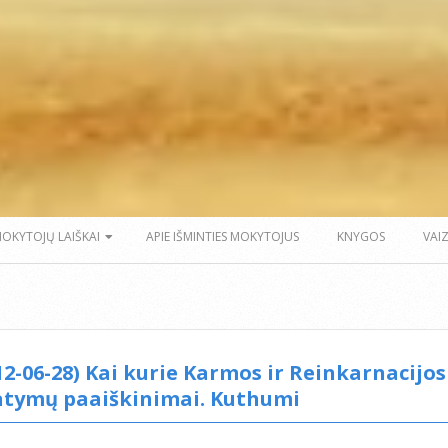
MOKYTOJŲ LAIŠKAI
APIE IŠMINTIES MOKYTOJUS
KNYGOS
VAI
12-06-28) Kai kurie Karmos ir Reinkarnacijos
atymų paaiškinimai. Kuthumi