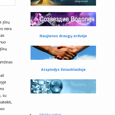
s jūsų
ms nėra
kas
Naujienos draugų erdvėje
 nuo
 jūsų
amžinas
Atspindys žiniasklaidoje
 aš
byje
ums
e, su
ateikti,
avo
Mistiko kelias