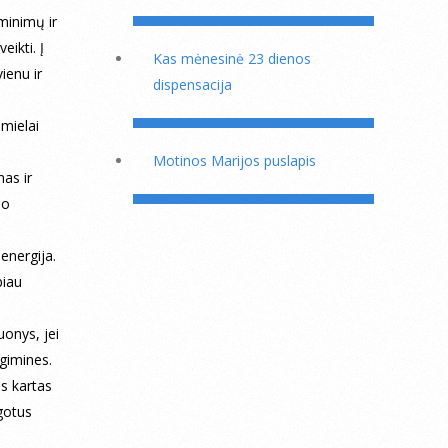
sminimų ir
eikti. Į
Kas mėnesinė 23 dienos
ienu ir
dispensacija
 mielai
Motinos Marijos puslapis
as ir
mo
energija.
biau
uonys, jei
 gimines.
as kartas
igotus