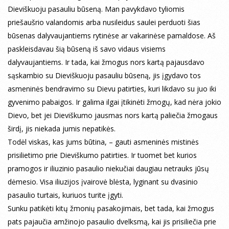
Dieviškuoju pasauliu būseną. Man pavykdavo tyliomis
priešaušrio valandomis arba nusileidus saulei perduoti šias
būsenas dalyvaujantiems rytinėse ar vakarinėse pamaldose. Aš
paskleisdavau šią būseną iš savo vidaus visiems
dalyvaujantiems. Ir tada, kai žmogus nors kartą pajausdavo
sąskambio su Dieviškuoju pasauliu būseną, jis įgydavo tos
asmeninės bendravimo su Dievu patirties, kuri likdavo su juo iki
gyvenimo pabaigos. Ir galima ilgai įtikinėti žmogų, kad nėra jokio
Dievo, bet jei Dieviškumo jausmas nors kartą paliečia žmogaus
širdį, jis niekada jumis nepatikės.
Todėl viskas, kas jums būtina, – gauti asmeninės mistinės
prisilietimo prie Dieviškumo patirties. Ir tuomet bet kurios
pramogos ir iliuzinio pasaulio niekučiai daugiau netrauks jūsų
dėmesio. Visa iliuzijos įvairovė blėsta, lyginant su dvasinio
pasaulio turtais, kuriuos turite įgyti.
Sunku patikėti kitų žmonių pasakojimais, bet tada, kai žmogus
pats pajaučia amžinojo pasaulio dvelksmą, kai jis prisiliečia prie