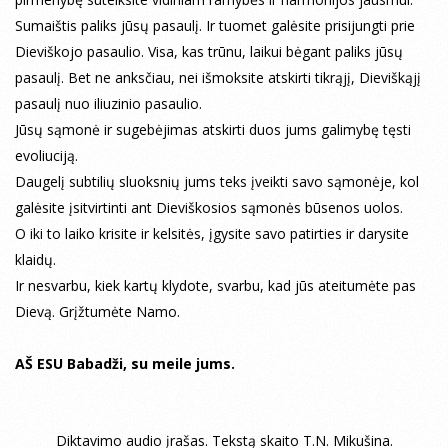
Sumaištis paliks jūsų pasaulį. Ir tuomet galėsite prisijungti prie
Dieviškojo pasaulio. Visa, kas trūnu, laikui bėgant paliks jūsų
pasaulį. Bet ne anksčiau, nei išmoksite atskirti tikrąjį, Dieviškąjį
pasaulį nuo iliuzinio pasaulio.
Jūsų sąmonė ir sugebėjimas atskirti duos jums galimybę tęsti
evoliuciją.
Daugelį subtilių sluoksnių jums teks įveikti savo sąmonėje, kol
galėsite įsitvirtinti ant Dieviškosios sąmonės būsenos uolos.
O iki to laiko krisite ir kelsitės, įgysite savo patirties ir darysite
klaidų.
Ir nesvarbu, kiek kartų klydote, svarbu, kad jūs ateitumėte pas
Dievą. Grįžtumėte Namo.
AŠ ESU Babadži, su meile jums.
Diktavimo audio įrašas. Tekstą skaito T.N. Mikušina.