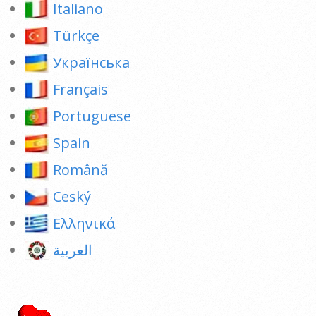
Italiano
Türkçe
Українська
Français
Portuguese
Spain
Română
Ceský
Ελληνικά
العربية