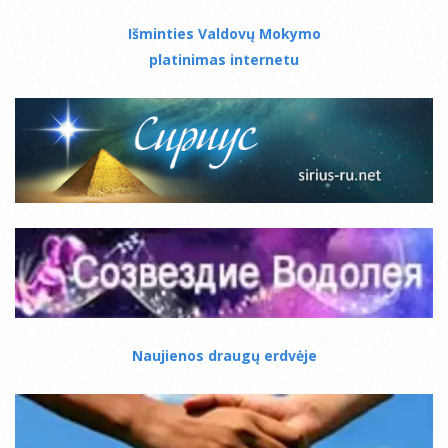
Išminties Valdovų Mokymo
platinimas internetu
Naujienos draugų erdvėje