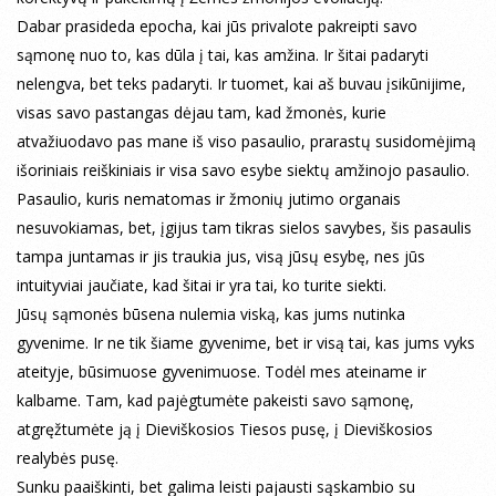
Dabar prasideda epocha, kai jūs privalote pakreipti savo
sąmonę nuo to, kas dūla į tai, kas amžina. Ir šitai padaryti
nelengva, bet teks padaryti. Ir tuomet, kai aš buvau įsikūnijime,
visas savo pastangas dėjau tam, kad žmonės, kurie
atvažiuodavo pas mane iš viso pasaulio, prarastų susidomėjimą
išoriniais reiškiniais ir visa savo esybe siektų amžinojo pasaulio.
Pasaulio, kuris nematomas ir žmonių jutimo organais
nesuvokiamas, bet, įgijus tam tikras sielos savybes, šis pasaulis
tampa juntamas ir jis traukia jus, visą jūsų esybę, nes jūs
intuityviai jaučiate, kad šitai ir yra tai, ko turite siekti.
Jūsų sąmonės būsena nulemia viską, kas jums nutinka
gyvenime. Ir ne tik šiame gyvenime, bet ir visą tai, kas jums vyks
ateityje, būsimuose gyvenimuose. Todėl mes ateiname ir
kalbame. Tam, kad pajėgtumėte pakeisti savo sąmonę,
atgręžtumėte ją į Dieviškosios Tiesos pusę, į Dieviškosios
realybės pusę.
Sunku paaiškinti, bet galima leisti pajausti sąskambio su