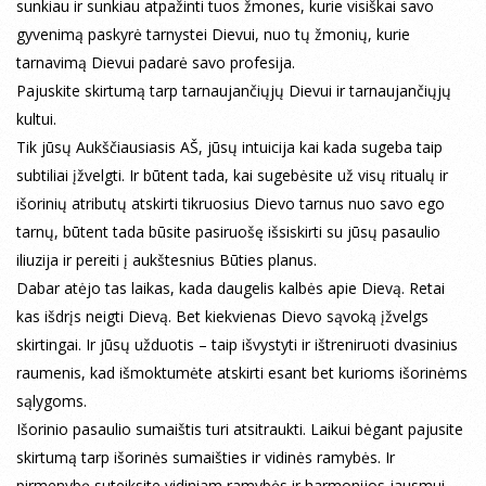
sunkiau ir sunkiau atpažinti tuos žmones, kurie visiškai savo
gyvenimą paskyrė tarnystei Dievui, nuo tų žmonių, kurie
tarnavimą Dievui padarė savo profesija.
Pajuskite skirtumą tarp tarnaujančiųjų Dievui ir tarnaujančiųjų
kultui.
Tik jūsų Aukščiausiasis AŠ, jūsų intuicija kai kada sugeba taip
subtiliai įžvelgti. Ir būtent tada, kai sugebėsite už visų ritualų ir
išorinių atributų atskirti tikruosius Dievo tarnus nuo savo ego
tarnų, būtent tada būsite pasiruošę išsiskirti su jūsų pasaulio
iliuzija ir pereiti į aukštesnius Būties planus.
Dabar atėjo tas laikas, kada daugelis kalbės apie Dievą. Retai
kas išdrįs neigti Dievą. Bet kiekvienas Dievo sąvoką įžvelgs
skirtingai. Ir jūsų užduotis – taip išvystyti ir ištreniruoti dvasinius
raumenis, kad išmoktumėte atskirti esant bet kurioms išorinėms
sąlygoms.
Išorinio pasaulio sumaištis turi atsitraukti. Laikui bėgant pajusite
skirtumą tarp išorinės sumaišties ir vidinės ramybės. Ir
pirmenybę suteiksite vidiniam ramybės ir harmonijos jausmui.