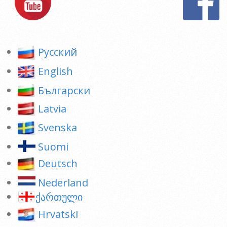
Pусский
English
Български
Latvia
Svenska
Suomi
Deutsch
Nederland
ქართული
Hrvatski