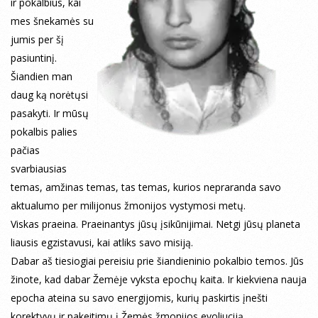
ir pokalbius, kai
mes šnekamės su
jumis per šį
pasiuntinį.
Šiandien man
daug ką norėtųsi
pasakyti. Ir mūsų
pokalbis palies
pačias
svarbiausias
temas, amžinas temas, tas temas, kurios nepraranda savo
aktualumo per milijonus žmonijos vystymosi metų.
Viskas praeina. Praeinantys jūsų įsikūnijimai. Netgi jūsų planeta
liausis egzistavusi, kai atliks savo misiją.
Dabar aš tiesiogiai pereisiu prie šiandieninio pokalbio temos. Jūs
žinote, kad dabar Žemėje vyksta epochų kaita. Ir kiekviena nauja
epocha ateina su savo energijomis, kurių paskirtis įnešti
korektyvų ir pakeitimų į Žemės žmonijos evoliuciją.