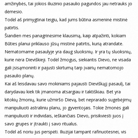
amžinybės, tai jokios iliuzinio pasaulio pagundos jau netrauks jo
dėmesio.
Todėl aš primygtinai teigiu, kad jums būtina asmeninė mistinė
patirtis.
Šiandien mes panagrinėsime klausimą, kaip atpažinti, kokiam
Būties planui priklauso jūsų mistinė patirtis, kurią atrandate.
Nematomame pasaulyje yra daug sluoksnių. Ir yra tų sluoksnių,
kurie nėra Dieviškieji. Todėl žmogus, siekiantis Dievo, ne visada
gali įsisąmoninti ir pajusti skirtumą tarp įvairių nematomojo
pasaulio planų.
Kai aš leisdavau savo mokiniams pajausti Dieviškąjį pasaulį, tai
darydavau kiek tik įmanoma atsargiau ir taktiškiau. Bet yra
kitokių žmonių, kurie užmiršo Dievą, bet neprarado sugebėjimų
manipuliuoti astraliniu planu, jo gyventojais. Tokie žmonės gali
manipuliuoti ir individais, ieškančiais Dievo, prisikviesti juos į
savo grupes ir įtraukti į savo ritualus.
Todėl aš noriu jus perspėti. Iliuzijai tampant rafinuotesnei, vis