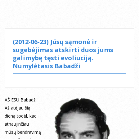
(2012-06-23) Jūsų sąmonė ir
sugebėjimas atskirti duos jums
galimybę tęsti evoliuciją.
Numylėtasis Babadži
AŠ ESU Babadži.
Aš atėjau šią
dieną todėl, kad
atnaujinčiau
mūsų bendravimą