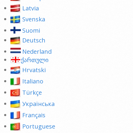
Latvia
Svenska
Suomi
Deutsch
Nederland
ქართული
Hrvatski
Italiano
Türkçe
Українська
Français
Portuguese