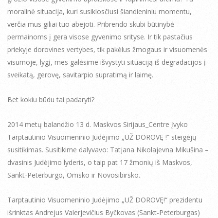
moralinė situacija, kuri susiklosčiusi šiandieniniu momentu,
verčia mus giliai tuo abejoti. Pribrendo skubi būtinybė
permainoms į gera visose gyvenimo srityse. Ir tik pastačius
priekyje dorovines vertybes, tik pakėlus žmogaus ir visuomenės
visumoje, lygį, mes galėsime išvystyti situaciją iš degradacijos į
sveikatą, gerovę, savitarpio supratimą ir laimę.
Bet kokiu būdu tai padaryti?
2014 metų balandžio 13 d. Maskvos Sirijaus_Centre įvyko
Tarptautinio Visuomeninio Judėjimo „UŽ DOROVĘ !“ steigėjų
susitikimas. Susitikime dalyvavo: Tatjana Nikolajevna Mikušina –
dvasinis Judėjimo lyderis, o taip pat 17 žmonių iš Maskvos,
Sankt-Peterburgo, Omsko ir Novosibirsko.
Tarptautinio Visuomeninio Judėjimo „UŽ DOROVĘ!“ prezidentu
išrinktas Andrejus Valerjevičius Byčkovas (Sankt-Peterburgas)