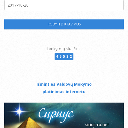
Lankytojų skaičius:
45532
Išminties Valdovų Mokymo
platinimas internetu