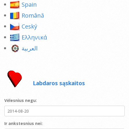
Spain
Română
Ceský
Ελληνικά
العربية
Labdaros sąskaitos
Vėlesnius negu:
Ir ankstesnius nei: