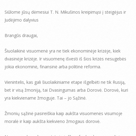
Siūlome jūsų dėmesiui T. N. Mikušinos kreipimąsi į steigėjus ir
Judėjimo dalyvius
Brangūs draugai,
Šiuolaikinė visuomenė yra ne tiek ekonominėje krizėje, kiek
dvasinėje krizėje. Ir visuomenę išvesti iš šios krizės nesugebės
jokia ekonominė, finansinė arba politinė reforma.
Vienintelis, kas gali šiuolaikiniame etape išgelbėti ne tik Rusiją,
bet ir visą žmoniją, tai Dvasingumas arba Dorovė. Dorovė, kuri
yra kiekviename žmoguje. Tai – jo Sąžinė.
Žmonių sąžinė pasireiškia kaip aukšta visuomenės visumoje
moralė ir kaip aukšta kiekvieno žmogaus dorovė.