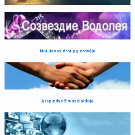
Naujienos draugų erdvėje
Atspindys žiniasklaidoje