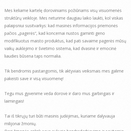
Mes keliame kartelę doroviniams požiūriams visų visuomenės
struktūrų veikloje. Mes neturime daugiau laiko laukti, kol viskas
palaipsniui susitvarkys: kad masinės informacijos priemonės
pačios „pagerės“, kad koncernai nustos gaminti geno
modifikuotus maisto produktus, kad pati savaime pagerės mūsų
vaikų auklėjimo ir švietimo sistema, kad dvasinė ir emocinė
liaudies būsena taps normalia.
Tik bendromis pastangomis, tik aktyviais veiksmais mes galime
pakeisti save ir visą visuomenę!
Tegu mus gyvenime veda dorovė ir daro mus garbingais ir
laimingais!
Tai iš tikrųjų turi būti masinis judėjimas, kuriame dalyvauja
milijonai žmonių.