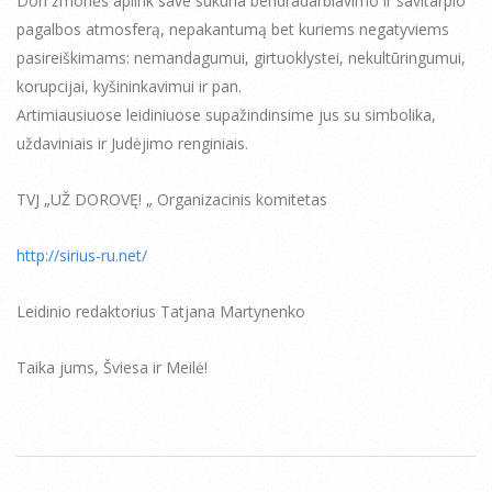
Dori žmonės aplink save sukuria bendradarbiavimo ir savitarpio
pagalbos atmosferą, nepakantumą bet kuriems negatyviems
pasireiškimams: nemandagumui, girtuoklystei, nekultūringumui,
korupcijai, kyšininkavimui ir pan.
Artimiausiuose leidiniuose supažindinsime jus su simbolika,
uždaviniais ir Judėjimo renginiais.
TVJ „UŽ DOROVĘ! „ Organizacinis komitetas
http://sirius-ru.net/
Leidinio redaktorius Tatjana Martynenko
Taika jums, Šviesa ir Meilė!
2014-