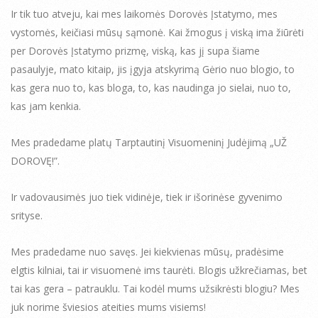
Ir tik tuo atveju, kai mes laikomės Dorovės Įstatymo, mes
vystomės, keičiasi mūsų sąmonė. Kai žmogus į viską ima žiūrėti
per Dorovės Įstatymo prizmę, viską, kas jį supa šiame
pasaulyje, mato kitaip, jis įgyja atskyrimą Gėrio nuo blogio, to
kas gera nuo to, kas bloga, to, kas naudinga jo sielai, nuo to,
kas jam kenkia.
Mes pradedame platų Tarptautinį Visuomeninį Judėjimą „UŽ
DOROVĘ!”.
Ir vadovausimės juo tiek vidinėje, tiek ir išorinėse gyvenimo
srityse.
Mes pradedame nuo savęs. Jei kiekvienas mūsų, pradėsime
elgtis kilniai, tai ir visuomenė ims taurėti. Blogis užkrečiamas, bet
tai kas gera – patrauklu. Tai kodėl mums užsikrėsti blogiu? Mes
juk norime šviesios ateities mums visiems!