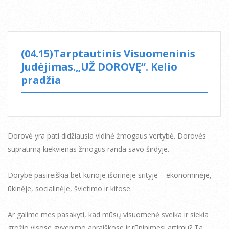
(04.15)Tarptautinis Visuomeninis
Judėjimas.„UŽ DOROVĘ“. Kelio
pradžia
Dorovė yra pati didžiausia vidinė žmogaus vertybė. Dorovės
supratimą kiekvienas žmogus randa savo širdyje.
Dorybė pasireiškia bet kurioje išorinėje srityje – ekonominėje,
ūkinėje, socialinėje, švietimo ir kitose.
Ar galime mes pasakyti, kad mūsų visuomenė sveika ir siekia
grožio visose gyvenimo apraiškose ir rūpinimesi artimu? Ta