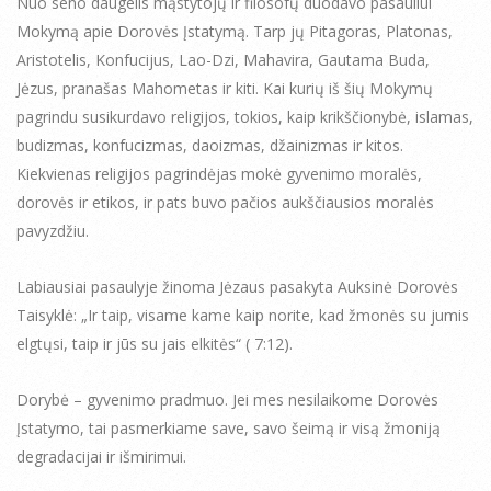
Nuo seno daugelis mąstytojų ir filosofų duodavo pasauliui
Mokymą apie Dorovės Įstatymą. Tarp jų Pitagoras, Platonas,
Aristotelis, Konfucijus, Lao-Dzi, Mahavira, Gautama Buda,
Jėzus, pranašas Mahometas ir kiti. Kai kurių iš šių Mokymų
pagrindu susikurdavo religijos, tokios, kaip krikščionybė, islamas,
budizmas, konfucizmas, daoizmas, džainizmas ir kitos.
Kiekvienas religijos pagrindėjas mokė gyvenimo moralės,
dorovės ir etikos, ir pats buvo pačios aukščiausios moralės
pavyzdžiu.
Labiausiai pasaulyje žinoma Jėzaus pasakyta Auksinė Dorovės
Taisyklė: „Ir taip, visame kame kaip norite, kad žmonės su jumis
elgtųsi, taip ir jūs su jais elkitės“ ( 7:12).
Dorybė – gyvenimo pradmuo. Jei mes nesilaikome Dorovės
Įstatymo, tai pasmerkiame save, savo šeimą ir visą žmoniją
degradacijai ir išmirimui.