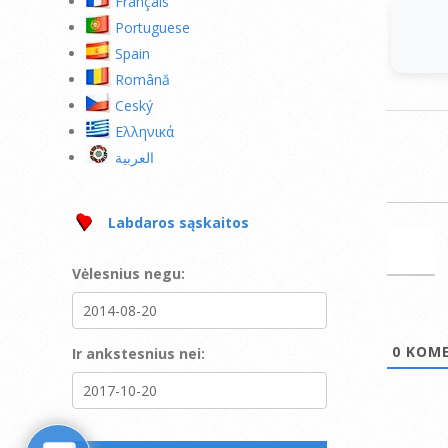
Français
Portuguese
Spain
Română
Ceský
Ελληνικά
العربية
Labdaros sąskaitos
Vėlesnius negu:
0
KOME
Ir ankstesnius nei: