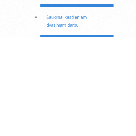
Šaukiniai kasdieniam
dvasiniam darbui
Kas mėnesinė 23 dienos
dispensacija
Motinos Marijos puslapis