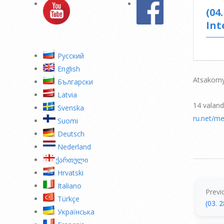
(04
Int
Pусский
English
Atsakomy
Български
Latvia
14 valand
Svenska
ru.net/me
Suomi
Deutsch
Nederland
ქართული
2009-
Hrvatski
04-
Italiano
09
Previ
Türkçe
(03. 
Українська