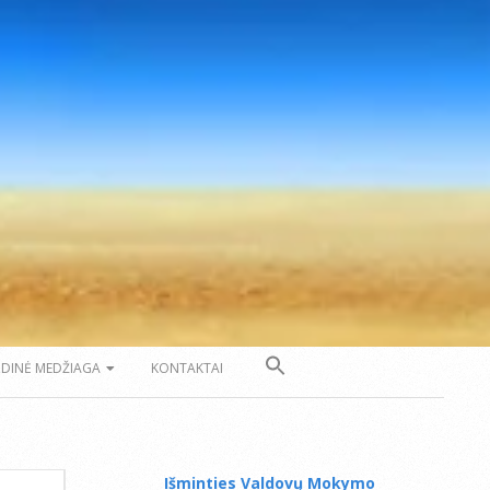
ZDINĖ MEDŽIAGA
KONTAKTAI
Išminties Valdovų Mokymo