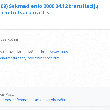
. 09) Sekmadienio 2009.04.12 transliacijų
ernetu tvarkaraštis
bės Rožinis
ą Lietuvos laiku. Plačiau…
http://www.sirius-
dia/transl/rosary_otvetstvennosti.htm
ous Post:
28) Preskonferencijos Omske vaizdo įrašas