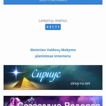
Lankytojų skaičius:
44171
Išminties Valdovų Mokymo
platinimas internetu