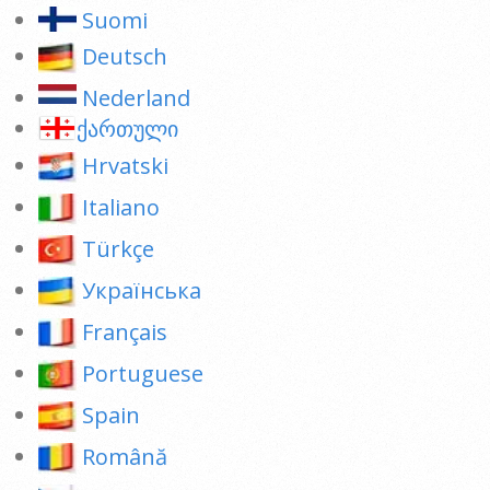
Suomi
Deutsch
Nederland
ქართული
Hrvatski
Italiano
Türkçe
Українська
Français
Portuguese
Spain
Română