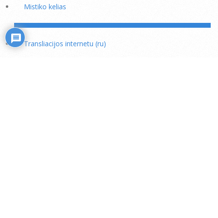
Mistiko kelias
Transliacijos internetu (ru)
Rožiniai
Skaitiniai savišvietai
Išminties mokytojų rekomendacijos
Šaukiniai kasdieniam dvasiniam darbui