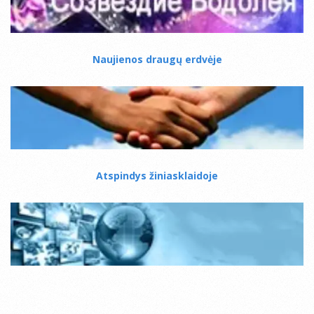
Naujienos draugų erdvėje
Atspindys žiniasklaidoje