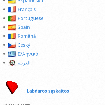
Українська
Français
Portuguese
Spain
Română
Ceský
Ελληνικά
العربية
Labdaros sąskaitos
Vėlesnius negu: