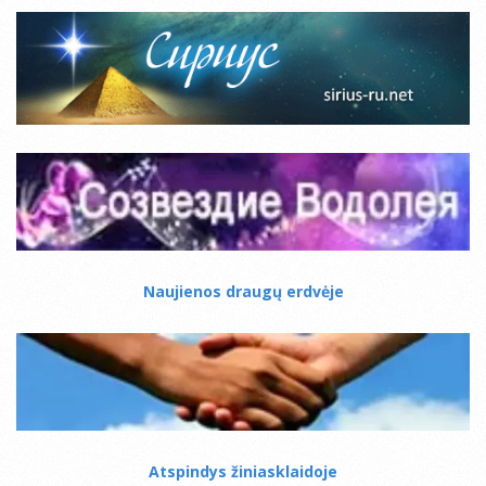
Naujienos draugų erdvėje
Atspindys žiniasklaidoje