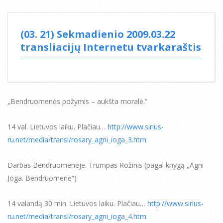
(03. 21) Sekmadienio 2009.03.22
transliacijų Internetu tvarkaraštis
„Bendruomenės požymis – aukšta moralė.”
14 val. Lietuvos laiku. Plačiau…
http://www.sirius-
ru.net/media/transl/rosary_agni_ioga_3.htm
Darbas Bendruomenėje. Trumpas Rožinis (pagal knygą „Agni
Joga. Bendruomenė“)
14 valandą 30 min. Lietuvos laiku. Plačiau…
http://www.sirius-
ru.net/media/transl/rosary_agni_ioga_4.htm