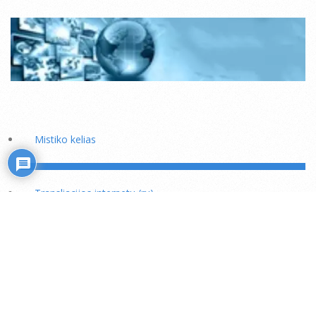
Mistiko kelias
Transliacijos internetu (ru)
Rožiniai
Skaitiniai savišvietai