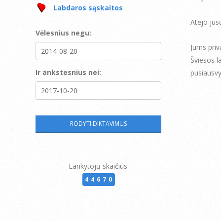
Labdaros sąskaitos
Atėjo jūsų
Vėlesnius negu:
Jums priva
Šviesos la
Ir ankstesnius nei:
pusiausvy
Lankytojų skaičius:
44670