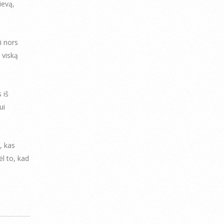
ievą,
i nors
 viską
 iš
ui
, kas
ėl to, kad