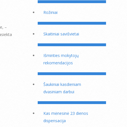
Rožiniai
te, –
Skaitiniai savišvietai
asiekta
Išminties mokytojų
rekomendacijos
Šaukiniai kasdieniam
dvasiniam darbui
Kas mėnesinė 23 dienos
dispensacija