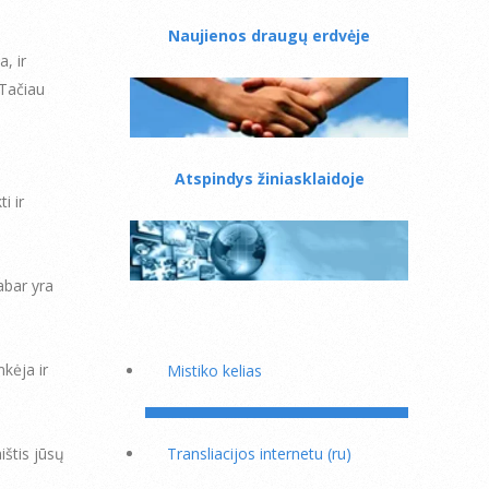
Naujienos draugų erdvėje
, ir
 Tačiau
Atspindys žiniasklaidoje
i ir
abar yra
kėja ir
Mistiko kelias
ištis jūsų
Transliacijos internetu (ru)