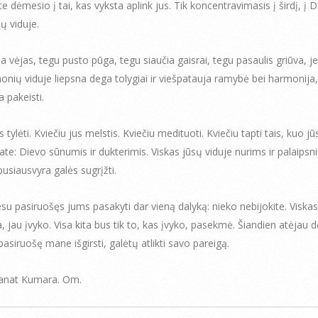
e dėmesio į tai, kas vyksta aplink jus. Tik koncentravimasis į širdį, į D
ų viduje.
a vėjas, tegu pusto pūga, tegu siaučia gaisrai, tegu pasaulis griūva, je
onių viduje liepsna dega tolygiai ir viešpatauja ramybė bei harmonija,
 pakeisti.
s tylėti. Kviečiu jus melstis. Kviečiu medituoti. Kviečiu tapti tais, kuo jūs
ate: Dievo sūnumis ir dukterimis. Viskas jūsų viduje nurims ir palaipsni
pusiausvyra galės sugrįžti.
su pasiruošęs jums pasakyti dar vieną dalyką: nieko nebijokite. Viskas
, jau įvyko. Visa kita bus tik to, kas įvyko, pasekmė. Šiandien atėjau d
 pasiruošę mane išgirsti, galėtų atlikti savo pareigą.
anat Kumara. Om.