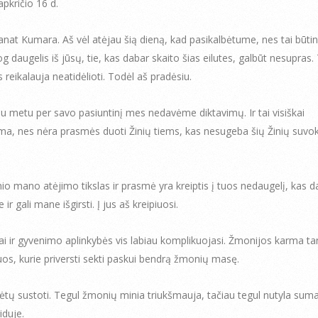
apkričio 16 d.
nat Kumara. Aš vėl atėjau šią dieną, kad pasikalbėtume, nes tai būtina
g daugelis iš jūsų, tie, kas dabar skaito šias eilutes, galbūt nesupras.
s reikalauja neatidėlioti. Todėl aš pradėsiu.
u metu per savo pasiuntinį mes nedavėme diktavimų. Ir tai visiškai
ma, nes nėra prasmės duoti Žinių tiems, kas nesugeba šių Žinių suvokt
nio mano atėjimo tikslas ir prasmė yra kreiptis į tuos nedaugelį, kas d
e ir gali mane išgirsti. Į jus aš kreipiuosi.
i ir gyvenimo aplinkybės vis labiau komplikuojasi. Žmonijos karma tan
tuos, kurie priversti sekti paskui bendrą žmonių masę.
ėtų sustoti. Tegul žmonių minia triukšmauja, tačiau tegul nutyla suma
iduje.