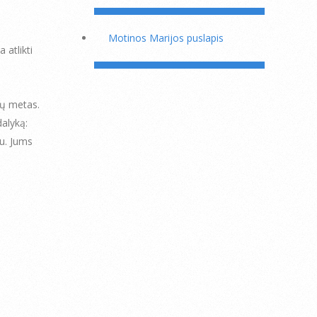
Motinos Marijos puslapis
 atlikti
sų metas.
dalyką:
bu. Jums