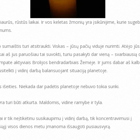
iaurūs, rūstūs laikai. Ir vos keletas žmonių yra įsikūnijime, kurie sugeba
 mums.
sumaištis turi atsitraukti. Viskas – jūsų pačių viduje nurimti. Atėjo jū
kai aš jus paruošiau tai suvokti, turiu pasakyti dar vieną – svarbiausią 
tampate aktyviais Brolijos bendradarbiais Žemėje. Ir jums dabar aš kal
sitelkti į vidinį darbą balansuojant situaciją planetoje.
s išeities. Niekada dar padėtis planetoje nebuvo tokia sunki.
ra turi būti atkurta. Maldomis, vidine ramybe ir tyla.
 ir tik neįtikėtinu susikaupimu į vidinį darbą, tik koncentravimusi į
iąjį visos dienos metu įmanoma išsaugoti pusiausvyrą.