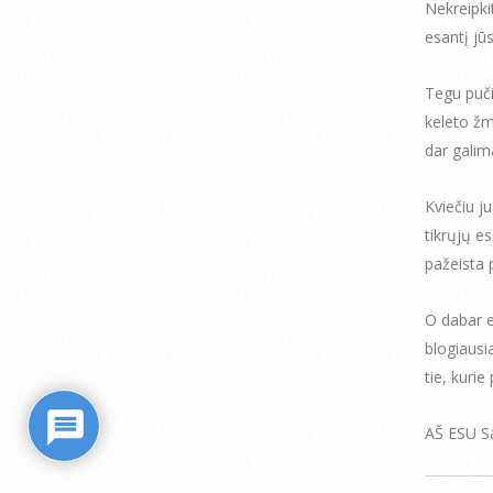
Nekreipkit
esantį jūs
Tegu puči
keleto žm
dar galima
Kviečiu ju
tikrųjų es
pažeista 
O dabar e
blogiausia
tie, kurie
AŠ ESU S