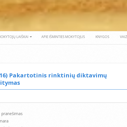
MOKYTOJŲ LAIŠKAI
APIE IŠMINTIES MOKYTOJUS
KNYGOS
VAI
.16) Pakartotinis rinktinių diktavimų
itymas
s pranešimas
mara