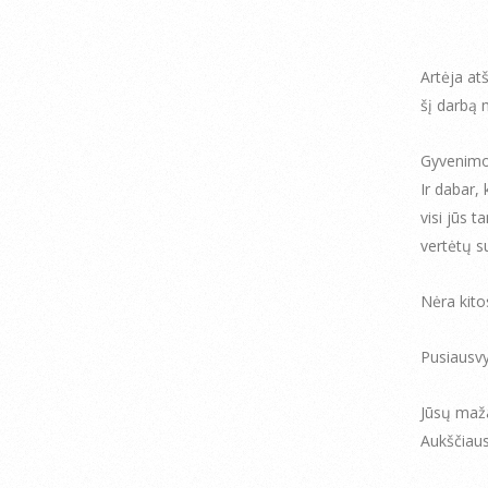
Artėja atš
šį darbą
Gyvenimo 
Ir dabar, 
visi jūs 
vertėtų su
Nėra kito
Pusiausvy
Jūsų mažai
Aukščiaus