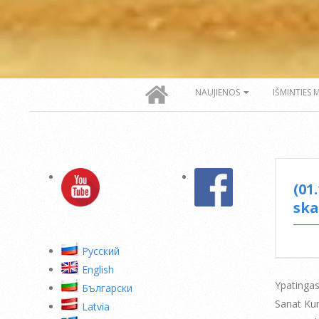
Secondary
NAUJIENOS
IŠMINTIES 
Navigation
Menu
(01
ska
Pусский
English
Ypatinga
Български
Sanat Ku
Latvia