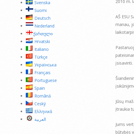
2010 m. l
Svenska
Suomi
AŠ ESU Sa
Deutsch
manau, jo
Nederland
laikotarpi
ქართული
Hrvatski
Pastaruoj
Italiano
pateisina
Türkçe
įsisavinti.
Українська
Français
Šiandieni
Portuguese
įsikūnijim
Spain
Română
Jūsų maža
Ceský
įtraukia 
Ελληνικά
العربية
Jums vert
būtybės v