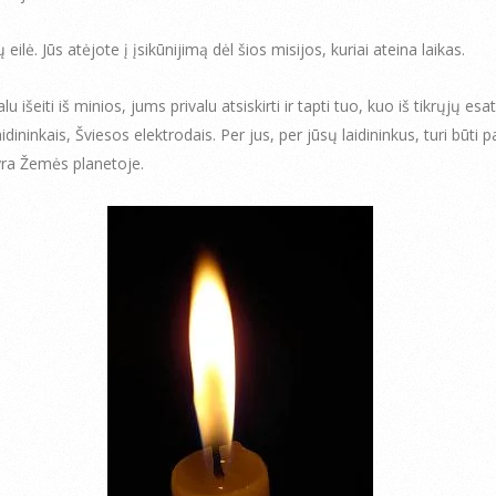
 eilė. Jūs atėjote į įsikūnijimą dėl šios misijos, kuriai ateina laikas.
lu išeiti iš minios, jums privalu atsiskirti ir tapti tuo, kuo iš tikrųjų esa
idininkais, Šviesos elektrodais. Per jus, per jūsų laidininkus, turi būti p
ra Žemės planetoje.