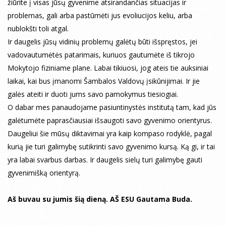
žiūrite į visas jūsų gyvenime atsirandančias situacijas ir
problemas, gali arba pastūmėti jus evoliucijos keliu, arba
nublokšti toli atgal.
Ir daugelis jūsų vidinių problemų galėtų būti išspręstos, jei
vadovautumėtės patarimais, kuriuos gautumėte iš tikrojo
Mokytojo fiziniame plane. Labai tikiuosi, jog ateis tie auksiniai
laikai, kai bus įmanomi Šambalos Valdovų įsikūnijimai. Ir jie
galės ateiti ir duoti jums savo pamokymus tiesiogiai.
O dabar mes panaudojame pasiuntinystės institutą tam, kad jūs
galėtumėte paprasčiausiai išsaugoti savo gyvenimo orientyrus.
Daugeliui šie mūsų diktavimai yra kaip kompaso rodyklė, pagal
kurią jie turi galimybę sutikrinti savo gyvenimo kursą. Ką gi, ir tai
yra labai svarbus darbas. Ir daugelis sielų turi galimybę gauti
gyvenimišką orientyrą.
Aš buvau su jumis šią dieną. AŠ ESU Gautama Buda.