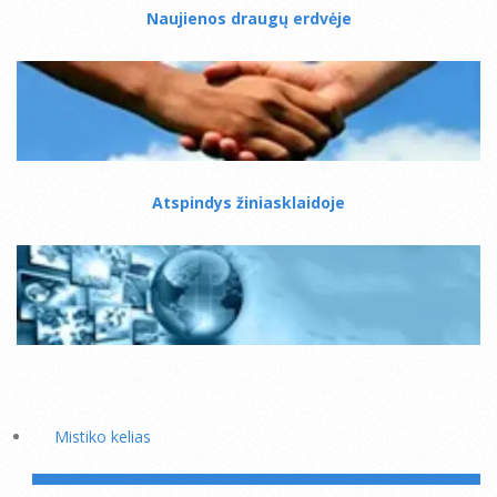
Naujienos draugų erdvėje
Atspindys žiniasklaidoje
Mistiko kelias