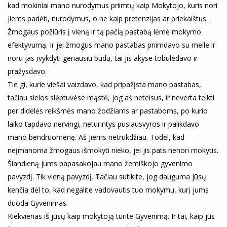
kad mokiniai mano nurodymus priimtų kaip Mokytojo, kuris nori
jiems padėti, nurodymus, o ne kaip pretenzijas ar priekaištus.
Žmogaus požiūris į vieną ir tą pačią pastabą lėmė mokymo
efektyvumą. Ir jei žmogus mano pastabas priimdavo su meile ir
noru jas įvykdyti geriausiu būdu, tai jis akyse tobulėdavo ir
pražysdavo.
Tie gi, kurie viešai vaizdavo, kad pripažįsta mano pastabas,
tačiau sielos slėptuvėse mąstė, jog aš neteisus, ir neverta teikti
per didelės reikšmės mano žodžiams ar pastaboms, po kurio
laiko tapdavo nervingi, neturintys pusiausvyros ir palikdavo
mano bendruomenę. Aš jiems netrukdžiau. Todėl, kad
neįmanoma žmogaus išmokyti nieko, jei jis pats nenori mokytis.
Šiandieną jums papasakojau mano žemiškojo gyvenimo
pavyzdį. Tik vieną pavyzdį. Tačiau sutikite, jog dauguma jūsų
kenčia dėl to, kad negalite vadovautis tuo mokymu, kurį jums
duoda Gyvenimas.
Kiekvienas iš jūsų kaip mokytoją turite Gyvenimą. Ir tai, kaip jūs