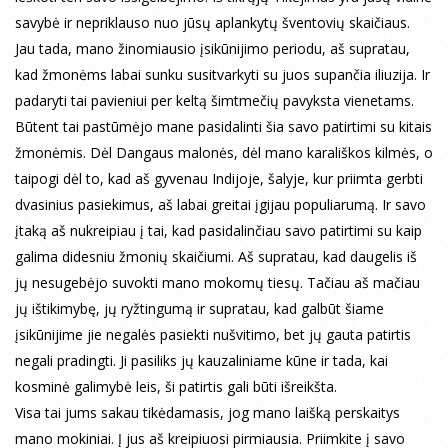
savybė ir nepriklauso nuo jūsų aplankytų šventovių skaičiaus.
Jau tada, mano žinomiausio įsikūnijimo periodu, aš supratau,
kad žmonėms labai sunku susitvarkyti su juos supančia iliuzija. Ir
padaryti tai pavieniui per keltą šimtmečių pavyksta vienetams.
Būtent tai pastūmėjo mane pasidalinti šia savo patirtimi su kitais
žmonėmis. Dėl Dangaus malonės, dėl mano karališkos kilmės, o
taipogi dėl to, kad aš gyvenau Indijoje, šalyje, kur priimta gerbti
dvasinius pasiekimus, aš labai greitai įgijau populiarumą. Ir savo
įtaką aš nukreipiau į tai, kad pasidalinčiau savo patirtimi su kaip
galima didesniu žmonių skaičiumi. Aš supratau, kad daugelis iš
jų nesugebėjo suvokti mano mokomų tiesų. Tačiau aš mačiau
jų ištikimybę, jų ryžtingumą ir supratau, kad galbūt šiame
įsikūnijime jie negalės pasiekti nušvitimo, bet jų gauta patirtis
negali pradingti. Ji pasiliks jų kauzaliniame kūne ir tada, kai
kosminė galimybė leis, ši patirtis gali būti išreikšta.
Visa tai jums sakau tikėdamasis, jog mano laišką perskaitys
mano mokiniai. Į jus aš kreipiuosi pirmiausia. Priimkite į savo