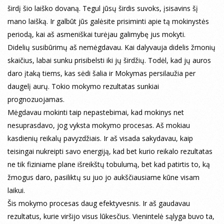
širdį šio laiško dovaną. Tegul jūsų širdis suvoks, įsisavins šį
mano laišką. Ir galbūt jūs galėsite prisiminti apie tą mokinystės
periodą, kai aš asmeniškai turėjau galimybę jus mokyti.
Didelių susibūrimų aš nemėgdavau. Kai dalyvauja didelis žmonių
skaičius, labai sunku prisibelsti iki jų širdžių. Todėl, kad jų auros
daro įtaką tiems, kas sėdi šalia ir Mokymas persilaužia per
daugelį aurų. Tokio mokymo rezultatas sunkiai
prognozuojamas.
Mėgdavau mokinti taip nepastebimai, kad mokinys net
nesuprasdavo, jog vyksta mokymo procesas. Aš mokiau
kasdienių reikalų pavyzdžiais. Ir aš visada sakydavau, kaip
teisingai nukreipti savo energiją, kad bet kurio reikalo rezultatas
ne tik fiziniame plane išreikštų tobulumą, bet kad patirtis to, ką
žmogus daro, pasiliktų su juo jo aukščiausiame kūne visam
laikui.
Šis mokymo procesas daug efektyvesnis. Ir aš gaudavau
rezultatus, kurie viršijo visus lūkesčius. Vienintelė sąlyga buvo ta,