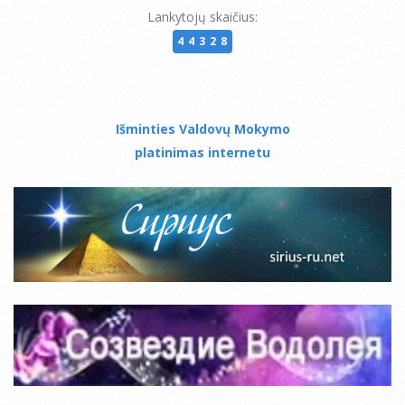
Lankytojų skaičius:
44328
Išminties Valdovų Mokymo
platinimas internetu