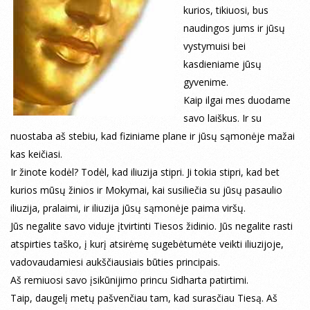
kurios, tikiuosi, bus
naudingos jums ir jūsų
vystymuisi bei
kasdieniame jūsų
gyvenime.
Kaip ilgai mes duodame
savo laiškus. Ir su
nuostaba aš stebiu, kad fiziniame plane ir jūsų sąmonėje mažai
kas keičiasi.
Ir žinote kodėl? Todėl, kad iliuzija stipri. Ji tokia stipri, kad bet
kurios mūsų žinios ir Mokymai, kai susiliečia su jūsų pasaulio
iliuzija, pralaimi, ir iliuzija jūsų sąmonėje paima viršų.
Jūs negalite savo viduje įtvirtinti Tiesos židinio. Jūs negalite rasti
atspirties taško, į kurį atsirėmę sugebėtumėte veikti iliuzijoje,
vadovaudamiesi aukščiausiais būties principais.
Aš remiuosi savo įsikūnijimo princu Sidharta patirtimi.
Taip, daugelį metų pašvenčiau tam, kad surasčiau Tiesą. Aš