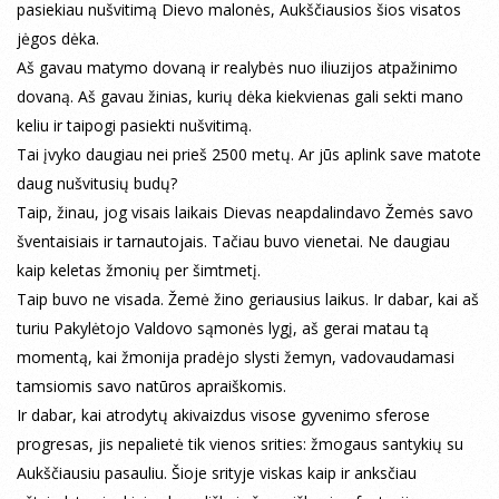
pasiekiau nušvitimą Dievo malonės, Aukščiausios šios visatos
jėgos dėka.
Aš gavau matymo dovaną ir realybės nuo iliuzijos atpažinimo
dovaną. Aš gavau žinias, kurių dėka kiekvienas gali sekti mano
keliu ir taipogi pasiekti nušvitimą.
Tai įvyko daugiau nei prieš 2500 metų. Ar jūs aplink save matote
daug nušvitusių budų?
Taip, žinau, jog visais laikais Dievas neapdalindavo Žemės savo
šventaisiais ir tarnautojais. Tačiau buvo vienetai. Ne daugiau
kaip keletas žmonių per šimtmetį.
Taip buvo ne visada. Žemė žino geriausius laikus. Ir dabar, kai aš
turiu Pakylėtojo Valdovo sąmonės lygį, aš gerai matau tą
momentą, kai žmonija pradėjo slysti žemyn, vadovaudamasi
tamsiomis savo natūros apraiškomis.
Ir dabar, kai atrodytų akivaizdus visose gyvenimo sferose
progresas, jis nepalietė tik vienos srities: žmogaus santykių su
Aukščiausiu pasauliu. Šioje srityje viskas kaip ir anksčiau