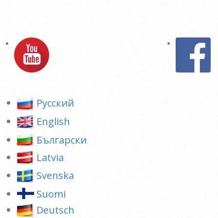
Pусский
English
Български
Latvia
Svenska
Suomi
Deutsch