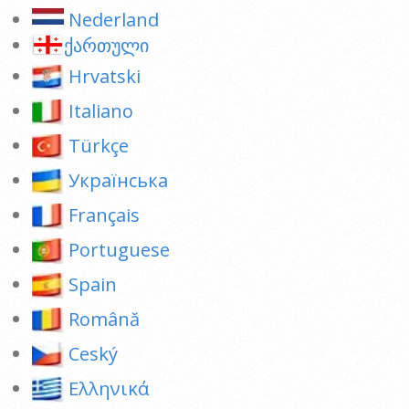
Nederland
ქართული
Hrvatski
Italiano
Türkçe
Українська
Français
Portuguese
Spain
Română
Ceský
Ελληνικά