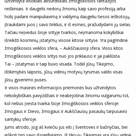
užtvindyta visokiais absurdiškais žmogiškosios fantazijos
reiškiniais. Ir daugelis nedorų žmonių kaip savo profesiją arba
hobį padarė manipuliavimą ir valdymą daugeliu tiesos ieškotojų,
įtraukdami juos į savo tinklus, ir iš esmės, pražudydami jų sielas.
Tačiau neįvedus šioje srityje tvarkos, neįmanoma kokybiškai
išreikšti kosminių įstatymų visose kitose srityse. Yra pagrindinė
žmogiškosios veiklos sfera, – Aukščiausioji sfera. Visos kitos
žmogiškosios veiklos sritys nuo jos priklauso ir jai paklūsta.
Tai – įstatymas ir taip buvo visada. Todėl jūsų Tikėjimo,
ištikimybės laipsnis, jūsų vidinių motyvų tyrumas valdo visas
jūsų gyvenimo puses.
Ir visos masinės informacijos priemonės bus užtvindytos
nekokybiškais pavyzdžiais ir neabejotinai žinomu vulgarumu tol,
kol nebus įvesta tvarka šioje žmogiškosios veiklos sferoje:
žmogaus ir Dievo, žmogaus ir Aukščiausių pasaulių tarpusavio
santykių sferoje.
Jums atrodo, jog aš kviečiu jus eiti į šventoves ir bažnyčias, bei
ieškoti ten savo išsigelbėjimo. Iš tikrųjų Tikėjimas yra jūsų vidinė