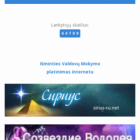
Lankytojų skaičius:
44709
Išminties Valdovų Mokymo
platinimas internetu