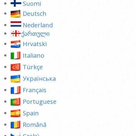
Suomi
Deutsch
Nederland
ქართული
Hrvatski
Italiano
Türkçe
Українська
Français
Portuguese
Spain
Română