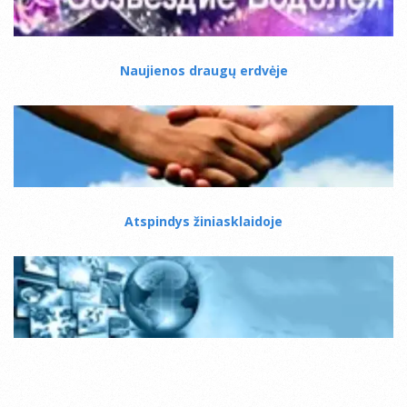
Naujienos draugų erdvėje
Atspindys žiniasklaidoje