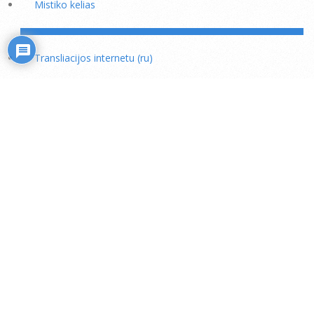
Mistiko kelias
Transliacijos internetu (ru)
Rožiniai
Skaitiniai savišvietai
Išminties mokytojų rekomendacijos
Šaukiniai kasdieniam dvasiniam darbui